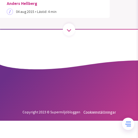
Anders Hellberg
04 aug 2015
• Lästid:
4 min
SMB kämpar för en hållbar framtid. Sedan
starten 2010 har vår ideella redaktion drivit
miljödebatten framåt genom
nyhetsbevakning och granskningar. Nu vill vi
utveckla vårt arbete – och vi hoppas att du
vill hjälpa oss.
Stötta vårt arbete genom att swisha en slant till
1231368703
Läs vad vi vill göra
Copyright 2023 © Supermiljöbloggen
Cookieinställningar