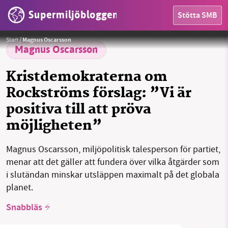
Supermiljöbloggen
Stötta SMB
HEM
Foto:
Riksdagen
Start
/
Magnus Oscarsson
OMRÅDEN
Magnus Oscarsson
MILJÖFAKTA
Kristdemokraterna om
Rockströms förslag: ”Vi är
OM OSS
positiva till att pröva
möjligheten”
Sök
Sparade inlägg
Tipsa oss
Magnus Oscarsson, miljöpolitisk talesperson för partiet,
menar att det gäller att fundera över vilka åtgärder som
Facebook
Instagram
BlueSky
i slutändan minskar utsläppen maximalt på det globala
planet.
Threads
LinkedIn
Snabbläs