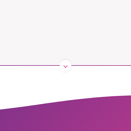
B kämpar för en hållbar framtid. Sedan starten 2010 har 
ideella redaktion drivit miljödebatten framåt genom
tsbevakning och granskningar. Nu vill vi utveckla vårt arb
och vi hoppas att du vill hjälpa oss.
Stötta vårt arbete genom att swisha en slant till
1231368703
Läs vad vi vill göra