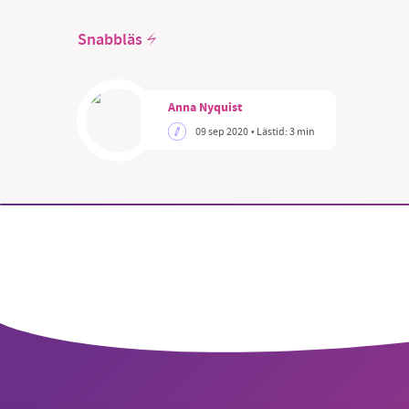
Snabbläs
Anna Nyquist
SM
09 sep 2020
• Lästid:
3 min
nyhe