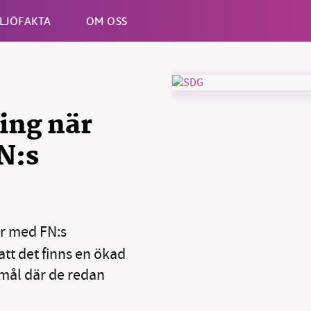
LJÖFAKTA
OM OSS
Esc
ing när
FN:s
ar med FN:s
att det finns en ökad
 mål där de redan