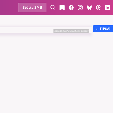
Stötta SMB
←
TIPSA!
agenda 2030-målen
Foto: pixabay