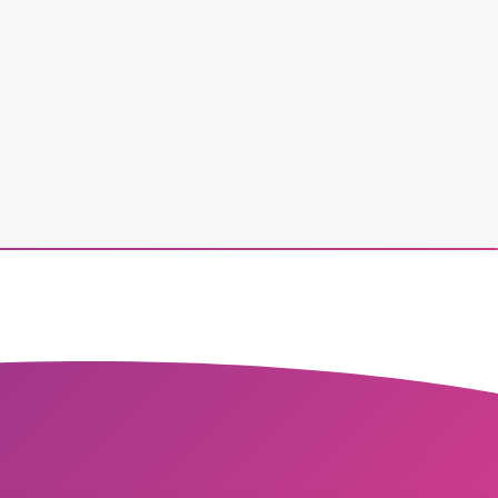
vår
ete –