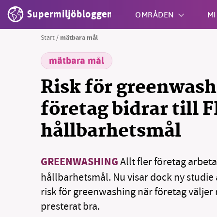
Supermiljöbloggen
OMRÅDEN
MI
Start
/
mätbara mål
mätbara mål
Shift + S
Risk för greenwash
företag bidrar till 
hållbarhetsmål
GREENWASHING
Allt fler företag arbet
hållbarhetsmål. Nu visar dock ny studie 
risk för greenwashing när företag väljer
presterat bra.