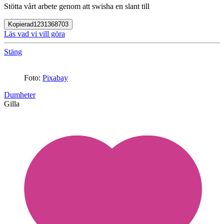
Stötta vårt arbete genom att swisha en slant till
Kopierad
1231368703
Läs vad vi vill göra
Stäng
Foto:
Pixabay
Dumheter
Gilla