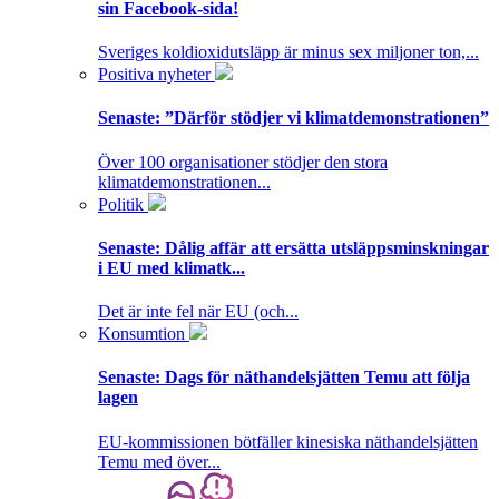
sin Facebook-sida!
Sveriges koldioxidutsläpp är minus sex miljoner ton,...
Positiva nyheter
Senaste:
”Därför stödjer vi klimatdemonstrationen”
Över 100 organisationer stödjer den stora
klimatdemonstrationen...
Politik
Senaste:
Dålig affär att ersätta utsläppsminskningar
i EU med klimatk...
Det är inte fel när EU (och...
Konsumtion
Senaste:
Dags för näthandelsjätten Temu att följa
lagen
EU-kommissionen bötfäller kinesiska näthandelsjätten
Temu med över...