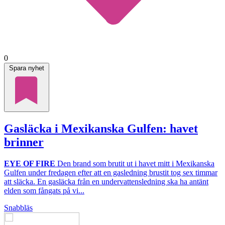
0
Spara nyhet
Gasläcka i Mexikanska Gulfen: havet
brinner
EYE OF FIRE
Den brand som brutit ut i havet mitt i Mexikanska
Gulfen under fredagen efter att en gasledning brustit tog sex timmar
att släcka. En gasläcka från en undervattensledning ska ha antänt
elden som fångats på vi...
Snabbläs