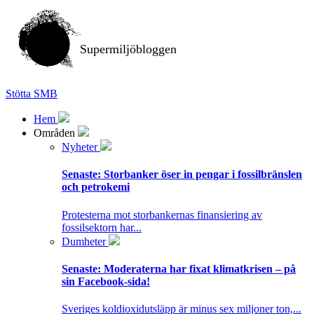
Supermiljöbloggen
Stötta SMB
Hem
Områden
Nyheter
Senaste:
Storbanker öser in pengar i fossilbränslen
och petrokemi
Protesterna mot storbankernas finansiering av
fossilsektorn har...
Dumheter
Senaste:
Moderaterna har fixat klimatkrisen – på
sin Facebook-sida!
Sveriges koldioxidutsläpp är minus sex miljoner ton,...