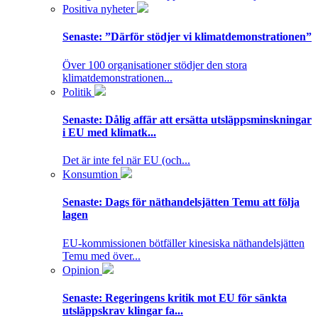
Positiva nyheter
Senaste:
”Därför stödjer vi klimatdemonstrationen”
Över 100 organisationer stödjer den stora
klimatdemonstrationen...
Politik
Senaste:
Dålig affär att ersätta utsläppsminskningar
i EU med klimatk...
Det är inte fel när EU (och...
Konsumtion
Senaste:
Dags för näthandelsjätten Temu att följa
lagen
EU-kommissionen bötfäller kinesiska näthandelsjätten
Temu med över...
Opinion
Senaste:
Regeringens kritik mot EU för sänkta
utsläppskrav klingar fa...