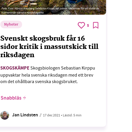
Foto: Foto: Marcus Westberg Sebastian Kirppu har jobbat i decennier för att rädda de
kvarvarande svenska naturskogarna.
Nyheter
5
Svenskt skogsbruk får 16
sidor kritik i massutskick till
riksdagen
SKOGSKÄMPE
Skogsbiologen Sebastian Kirppu
uppvaktar hela svenska riksdagen med ett brev
om det ohållbara svenska skogsbruket.
Snabbläs
Jan Lindsten
17 dec 2021
• Lästid:
5 min