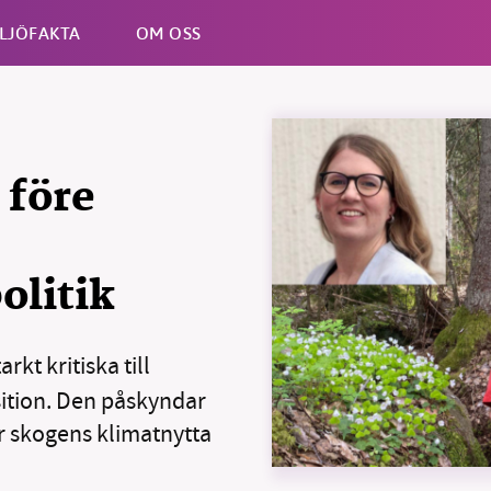
LJÖFAKTA
OM OSS
Esc
 före
olitik
kt kritiska till
ition. Den påskyndar
r skogens klimatnytta