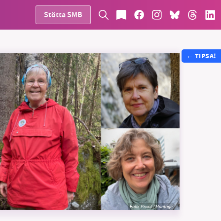
Stötta SMB
←
TIPSA!
Foto: Privat / Montage