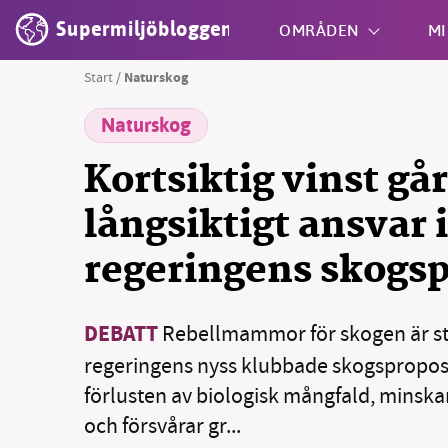
Supermiljöbloggen
OMRÅDEN
MI
Start
/
Naturskog
Naturskog
Shift + S
Kortsiktig vinst går
långsiktigt ansvar i
regeringens skogsp
DEBATT
Rebellmammor för skogen är star
regeringens nyss klubbade skogspropos
förlusten av biologisk mångfald, minska
och försvårar gr...