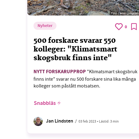
Foto: Carina Ljungstr
Nyheter
0
500 forskare svarar 550
kolleger: "Klimatsmart
skogsbruk finns inte"
NYTT FORSKARUPPROP
"Klimatsmart skogsbruk
finns inte" svarar nu 500 forskare sina lika många
kolleger som påstått motsatsen.
Snabbläs
Jan Lindsten
03 feb 2023
• Lästid:
3 min