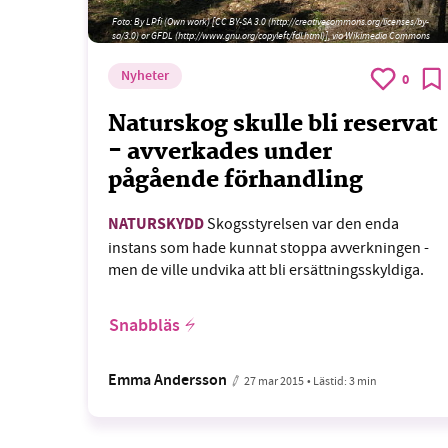
Foto:
By LPfi (Own work) [CC BY-SA 3.0 (http://creativecommons.org/licenses/by-
sa/3.0) or GFDL (http://www.gnu.org/copyleft/fdl.html)], via Wikimedia Commons
Nyheter
0
Naturskog skulle bli reservat
- avverkades under
pågående förhandling
NATURSKYDD
Skogsstyrelsen var den enda
instans som hade kunnat stoppa avverkningen -
men de ville undvika att bli ersättningsskyldiga.
Snabbläs
Emma Andersson
27 mar 2015
• Lästid:
3 min