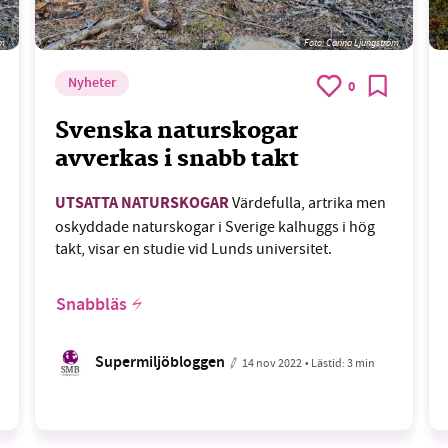
öm
Foto: Carina Ljungström
Nyheter
0
Svenska naturskogar
avverkas i snabb takt
UTSATTA NATURSKOGAR
Värdefulla, artrika men
oskyddade naturskogar i Sverige kalhuggs i hög
takt, visar en studie vid Lunds universitet.
Snabbläs
Supermiljöbloggen
14 nov 2022
• Lästid:
3 min