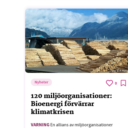
Foto:
© R.Möhl
Nyheter
0
120 miljöorganisationer:
Bioenergi förvärrar
klimatkrisen
VARNING
En allians av miljöorganisationer