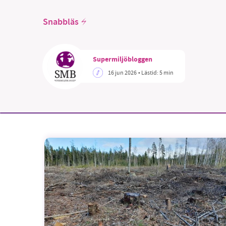
Snabbläs
Supermiljöbloggen
SM
16 jun 2026
• Lästid:
5 min
nyhe