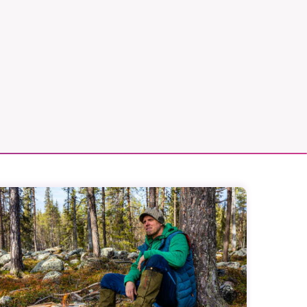
vår
ete –