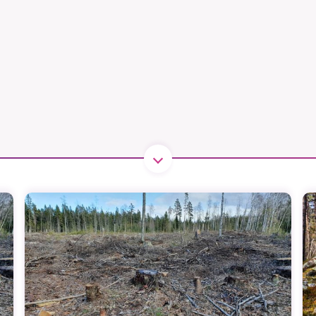
B kämpar för en hållbar framtid. Sedan starten 2010 har 
ideella redaktion drivit miljödebatten framåt genom
tsbevakning och granskningar. Nu vill vi utveckla vårt arb
och vi hoppas att du vill hjälpa oss.
Stötta vårt arbete genom att swisha en slant till
1231368703
Läs vad vi vill göra