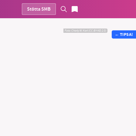
Stötta SMB
Foto:
Charly W. Karl (CC BY-ND 2.0)
←
TIPSA!
vår
ete –