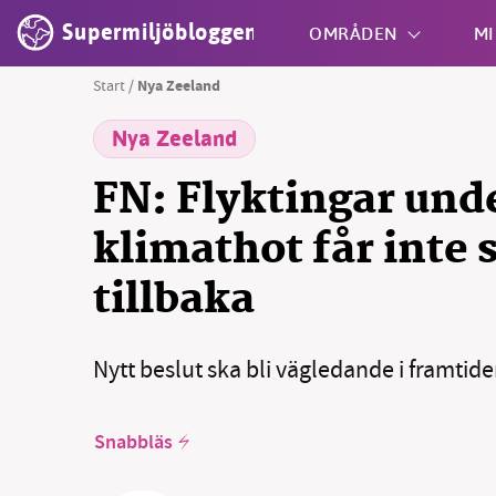
Supermiljöbloggen
OMRÅDEN
MI
Start
/
Nya Zeeland
Nya Zeeland
Shift + S
FN: Flyktingar und
klimathot får inte 
tillbaka
SM
Nytt beslut ska bli vägledande i framtide
nyhe
Snabbläs