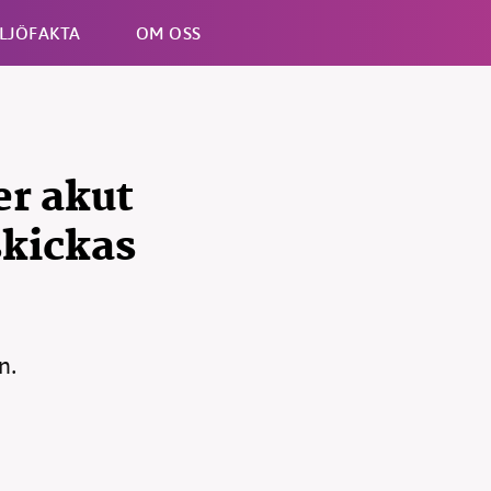
LJÖFAKTA
OM OSS
Esc
er akut
skickas
B kämpar för en hållbar framtid. Sedan starten 2010 har 
ideella redaktion drivit miljödebatten framåt genom
n.
tsbevakning och granskningar. Nu vill vi utveckla vårt arb
och vi hoppas att du vill hjälpa oss.
Stötta vårt arbete genom att swisha en slant till