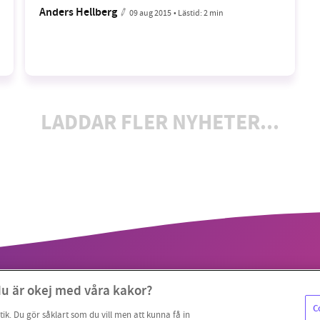
Anders Hellberg
09 aug 2015
• Lästid:
2 min
LADDAR FLER NYHETER...
du är okej med våra kakor?
C
tik. Du gör såklart som du vill men att kunna få in