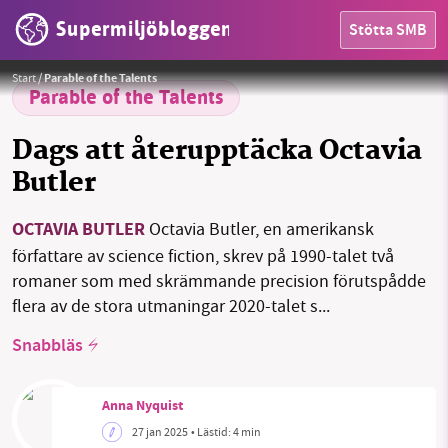
Supermiljöbloggen
Stötta SMB
HEM
Foto:
Nikolas Coukouma. / CC BY-SA 2.5
Start
/
Parable of the Talents
OMRÅDEN
Parable of the Talents
MILJÖFAKTA
Dags att återupptäcka Octavia
Butler
OM OSS
OCTAVIA BUTLER
Octavia Butler, en amerikansk
författare av science fiction, skrev på 1990-talet två
Sök
Sparade inlägg
Tipsa oss
romaner som med skrämmande precision förutspådde
flera av de stora utmaningar 2020-talet s...
Facebook
Instagram
BlueSky
Snabbläs
Threads
LinkedIn
Anna Nyquist
27 jan 2025
• Lästid:
4 min