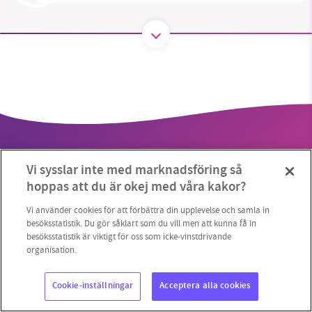
SMB kämpar för en hållbar framtid. Sedan
starten 2010 har vår ideella redaktion drivit
miljödebatten framåt genom
nyhetsbevakning och granskningar. Nu vill vi
utveckla vårt arbete – och vi hoppas att du
vill hjälpa oss.
Vi sysslar inte med marknadsföring så
Stötta vårt arbete genom att swisha en slant till
hoppas att du är okej med våra kakor?
1231368703
Vi använder cookies för att förbättra din upplevelse och samla in
Copyright 2023 © Supermiljöbloggen
Cookieinställningar
besöksstatistik. Du gör såklart som du vill men att kunna få in
besöksstatistik är viktigt för oss som icke-vinstdrivande
Läs vad vi vill göra
organisation.
Cookie-inställningar
Acceptera alla cookies