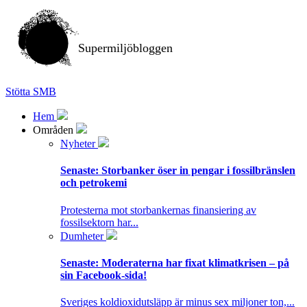
Supermiljöbloggen
Stötta SMB
Hem
Områden
Nyheter
Senaste:
Storbanker öser in pengar i fossilbränslen
och petrokemi
Protesterna mot storbankernas finansiering av
fossilsektorn har...
Dumheter
Senaste:
Moderaterna har fixat klimatkrisen – på
sin Facebook-sida!
Sveriges koldioxidutsläpp är minus sex miljoner ton,...