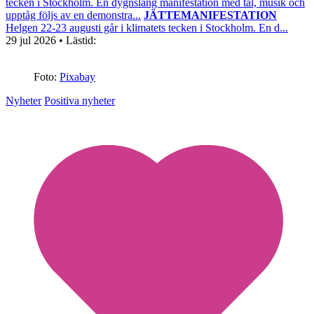
tecken i Stockholm. En dygnslång manifestation med tal, musik och
upptåg följs av en demonstra...
JÄTTEMANIFESTATION
Helgen 22-23 augusti går i klimatets tecken i Stockholm. En d...
29 jul 2026
• Lästid:
Foto:
Pixabay
Nyheter
Positiva nyheter