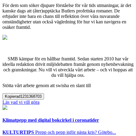
För dem som söker djupare förståelse för vår tids utmaningar, är det
kanske dags att (åter)upptäcka Butlers profetiska romaner. De
erbjuder inte bara en chans till reflektion över våra nuvarande
omständigheter utan också vägledning för hur vi kan navigera en
osäker framtid.
SMB kämpar för en hållbar framtid. Sedan starten 2010 har vår
ideella redaktion drivit miljödebatten framåt genom nyhetsbevakning
och granskningar. Nu vill vi utveckla vårt arbete – och vi hoppas att
du vill hjälpa oss.
Stötta vårt arbete genom att swisha en slant till
Kopierad
1231368703
Läs vad vi vill göra
Klimatpepp med digital bokcirkel i coronatider
KULTURTIPS
Prepp och pepp inför nästa kris? Götebo...