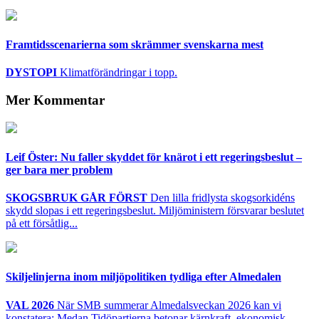
Framtidsscenarierna som skrämmer svenskarna mest
DYSTOPI
Klimatförändringar i topp.
Mer Kommentar
Leif Öster: Nu faller skyddet för knärot i ett regeringsbeslut –
ger bara mer problem
SKOGSBRUK GÅR FÖRST
Den lilla fridlysta skogsorkidéns
skydd slopas i ett regeringsbeslut. Miljöministern försvarar beslutet
på ett försåtlig...
Skiljelinjerna inom miljöpolitiken tydliga efter Almedalen
VAL 2026
När SMB summerar Almedalsveckan 2026 kan vi
konstatera: Medan Tidöpartierna betonar kärnkraft, ekonomisk