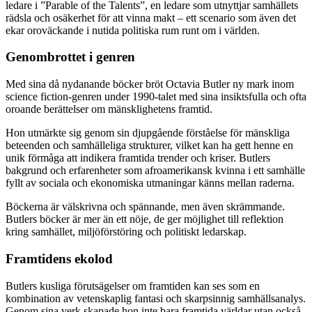
ledare i ”Parable of the Talents”, en ledare som utnyttjar samhällets
rädsla och osäkerhet för att vinna makt – ett scenario som även det
ekar oroväckande i nutida politiska rum runt om i världen.
Genombrottet i genren
Med sina då nydanande böcker bröt Octavia Butler ny mark inom
science fiction-genren under 1990-talet med sina insiktsfulla och ofta
oroande berättelser om mänsklighetens framtid.
Hon utmärkte sig genom sin djupgående förståelse för mänskliga
beteenden och samhälleliga strukturer, vilket kan ha gett henne en
unik förmåga att indikera framtida trender och kriser. Butlers
bakgrund och erfarenheter som afroamerikansk kvinna i ett samhälle
fyllt av sociala och ekonomiska utmaningar känns mellan raderna.
Böckerna är välskrivna och spännande, men även skrämmande.
Butlers böcker är mer än ett nöje, de ger möjlighet till reflektion
kring samhället, miljöförstöring och politiskt ledarskap.
Framtidens ekolod
Butlers kusliga förutsägelser om framtiden kan ses som en
kombination av vetenskaplig fantasi och skarpsinnig samhällsanalys.
Genom sina verk skapade hon inte bara framtida världar utan också