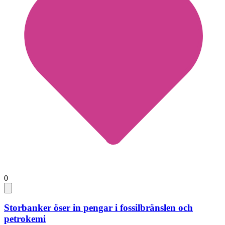
0
Storbanker öser in pengar i fossilbränslen och
petrokemi