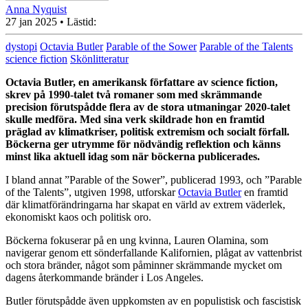
Anna Nyquist
27 jan 2025
• Lästid:
dystopi
Octavia Butler
Parable of the Sower
Parable of the Talents
science fiction
Skönlitteratur
Octavia Butler, en amerikansk författare av science fiction,
skrev på 1990-talet två romaner som med skrämmande
precision förutspådde flera av de stora utmaningar 2020-talet
skulle medföra. Med sina verk skildrade hon en framtid
präglad av klimatkriser, politisk extremism och socialt förfall.
Böckerna ger utrymme för nödvändig reflektion
och känns
minst lika aktuell idag som när böckerna publicerades.
I bland annat ”Parable of the Sower”, publicerad 1993, och ”Parable
of the Talents”, utgiven 1998, utforskar
Octavia Butler
en framtid
där klimatförändringarna har skapat en värld av extrem väderlek,
ekonomiskt kaos och politisk oro.
Böckerna fokuserar på en ung kvinna, Lauren Olamina, som
navigerar genom ett sönderfallande Kalifornien, plågat av vattenbrist
och stora bränder, något som påminner skrämmande mycket om
dagens återkommande bränder i Los Angeles.
Butler förutspådde även uppkomsten av en populistisk och fascistisk