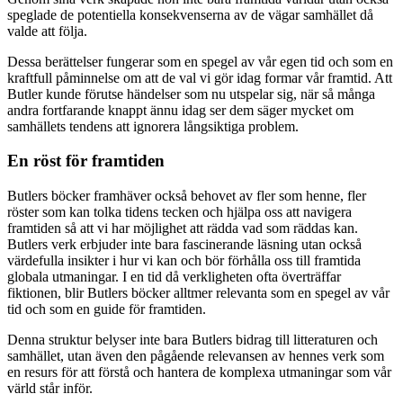
speglade de potentiella konsekvenserna av de vägar samhället då
valde att följa.
Dessa berättelser fungerar som en spegel av vår egen tid och som en
kraftfull påminnelse om att de val vi gör idag formar vår framtid. Att
Butler kunde förutse händelser som nu utspelar sig, när så många
andra fortfarande knappt ännu idag ser dem säger mycket om
samhällets tendens att ignorera långsiktiga problem.
En röst för framtiden
Butlers böcker framhäver också behovet av fler som henne, fler
röster som kan tolka tidens tecken och hjälpa oss att navigera
framtiden så att vi har möjlighet att rädda vad som räddas kan.
Butlers verk erbjuder inte bara fascinerande läsning utan också
värdefulla insikter i hur vi kan och bör förhålla oss till framtida
globala utmaningar. I en tid då verkligheten ofta överträffar
fiktionen, blir Butlers böcker alltmer relevanta som en spegel av vår
tid och som en guide för framtiden.
Denna struktur belyser inte bara Butlers bidrag till litteraturen och
samhället, utan även den pågående relevansen av hennes verk som
en resurs för att förstå och hantera de komplexa utmaningar som vår
värld står inför.