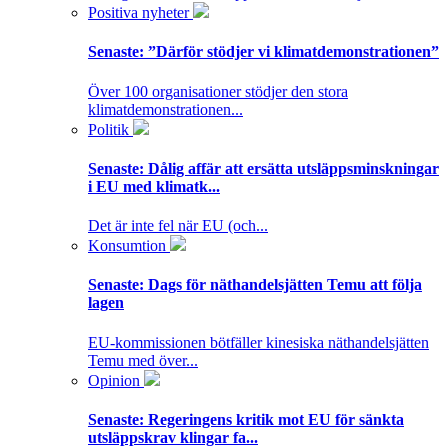
Positiva nyheter
Senaste:
”Därför stödjer vi klimatdemonstrationen”
Över 100 organisationer stödjer den stora
klimatdemonstrationen...
Politik
Senaste:
Dålig affär att ersätta utsläppsminskningar
i EU med klimatk...
Det är inte fel när EU (och...
Konsumtion
Senaste:
Dags för näthandelsjätten Temu att följa
lagen
EU-kommissionen bötfäller kinesiska näthandelsjätten
Temu med över...
Opinion
Senaste:
Regeringens kritik mot EU för sänkta
utsläppskrav klingar fa...