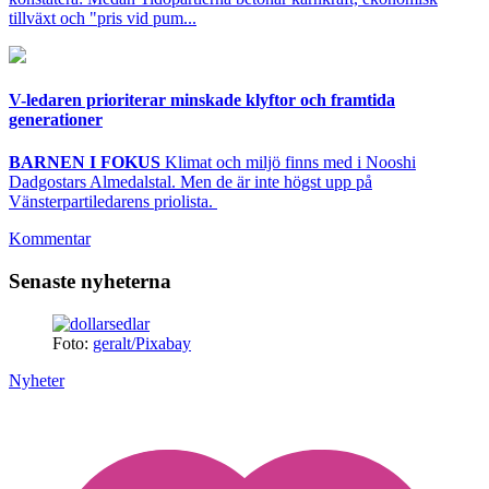
tillväxt och "pris vid pum...
V-ledaren prioriterar minskade klyftor och framtida
generationer
BARNEN I FOKUS
Klimat och miljö finns med i Nooshi
Dadgostars Almedalstal. Men de är inte högst upp på
Vänsterpartiledarens priolista.
Kommentar
Senaste nyheterna
Foto:
geralt/Pixabay
Nyheter