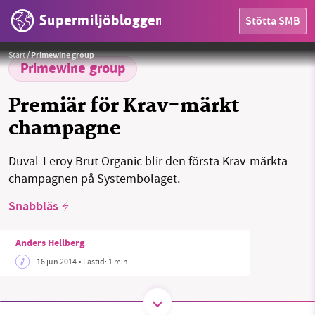
Supermiljöbloggen
Stötta SMB
HEM
Foto:
Krav
Start
/
Primewine group
OMRÅDEN
Primewine group
MILJÖFAKTA
Premiär för Krav-märkt
champagne
OM OSS
Duval-Leroy Brut Organic blir den första Krav-märkta
champagnen på Systembolaget.
Sök
Sparade inlägg
Tipsa oss
Snabbläs
Facebook
Instagram
BlueSky
Anders Hellberg
16 jun 2014
• Lästid:
1 min
Threads
LinkedIn