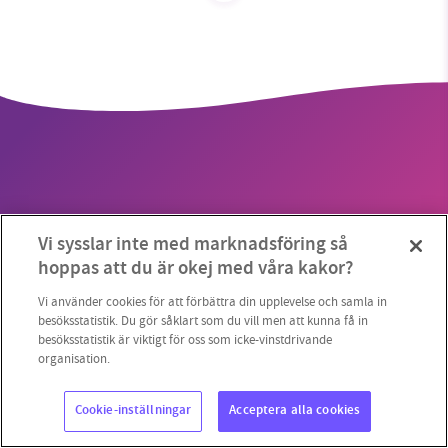
SMB kämpar för en hållbar framtid. Sedan
starten 2010 har vår ideella redaktion drivit
miljödebatten framåt genom
nyhetsbevakning och granskningar. Nu vill vi
utveckla vårt arbete – och vi hoppas att du
vill hjälpa oss.
Vi sysslar inte med marknadsföring så
Stötta vårt arbete genom att swisha en slant till
Copyright 2023 © Supermiljöbloggen
Cookieinställningar
hoppas att du är okej med våra kakor?
1231368703
Vi använder cookies för att förbättra din upplevelse och samla in
besöksstatistik. Du gör såklart som du vill men att kunna få in
besöksstatistik är viktigt för oss som icke-vinstdrivande
Läs vad vi vill göra
organisation.
Cookie-inställningar
Acceptera alla cookies