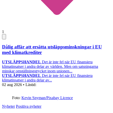
1
Dålig affär att ersätta utsläppsminskningar i EU
med klimatkrediter
UTSLÄPPSHANDEL
Det är inte fel när EU finansiera
klimatinsatser i andra delar av världen. Men om satsningarna
minskar omställningstrycket inom unionen...
UTSLÄPPSHANDEL
Det är inte fel när EU finansiera
klimatinsatser i andra delar av...
02 aug 2026
• Lästid:
Foto:
Kevin Snyman/Pixabay Licence
Nyheter
Positiva nyheter