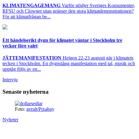
KLIMATENGAGEMANG
Varför stödjer Sveriges Konsumenter,
RFSU och Clowner utan gränser den stora klimatdemonstrationen?
För att klimatfrågan be...
Ett händelserikt dygn för klimatet väntar i Stockholm tre
veckor före valet
JÄTTEMANIFESTATION
Helgen 22-23 augusti går i klimatets
tecken i Stockholm. En dygnslång manifestation med tal, musik och
upptåg följs av en...
Intervju
Senaste nyheterna
Foto:
geralt/Pixabay
Nyheter