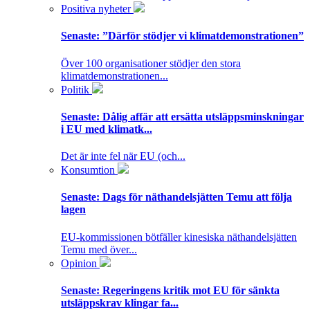
Positiva nyheter
Senaste:
”Därför stödjer vi klimatdemonstrationen”
Över 100 organisationer stödjer den stora
klimatdemonstrationen...
Politik
Senaste:
Dålig affär att ersätta utsläppsminskningar
i EU med klimatk...
Det är inte fel när EU (och...
Konsumtion
Senaste:
Dags för näthandelsjätten Temu att följa
lagen
EU-kommissionen bötfäller kinesiska näthandelsjätten
Temu med över...
Opinion
Senaste:
Regeringens kritik mot EU för sänkta
utsläppskrav klingar fa...