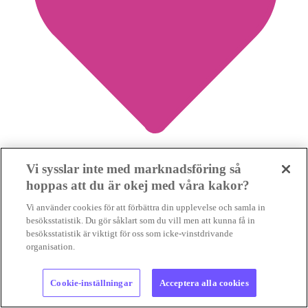
Vi sysslar inte med marknadsföring så
7
hoppas att du är okej med våra kakor?
Vi använder cookies för att förbättra din upplevelse och samla in
Ett händelserikt dygn för klimatet väntar i
besöksstatistik. Du gör såklart som du vill men att kunna få in
Stockholm tre veckor före valet
besöksstatistik är viktigt för oss som icke-vinstdrivande
organisation.
JÄTTEMANIFESTATION
Helgen 22-23 augusti går i klimatets
tecken i Stockholm. En dygnslång manifestation med tal, musik och
Cookie-inställningar
Acceptera alla cookies
upptåg följs av en demonstra...
JÄTTEMANIFESTATION
Helgen 22-23 augusti går i klimatets tecken i Stockholm. En d...