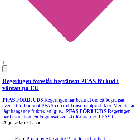
1
Regeringen föreslår begränsat PFAS-förbud i
väntan på EU
PFAS FÖRBJUDS
Regeringen har beslutat om ett begränsat
svenskt förbud mot PFAS i en rad konsumentprodukter. Men det är
lågt hängande frukter, enligt e...
PFAS FÖRBJUDS
Regeringen
har beslutat om ett begränsat svenskt förbud mot PFAS i...
26 jul 2026
• Lästid:
Foto:
Photo by Alexandre P. Junior och privat