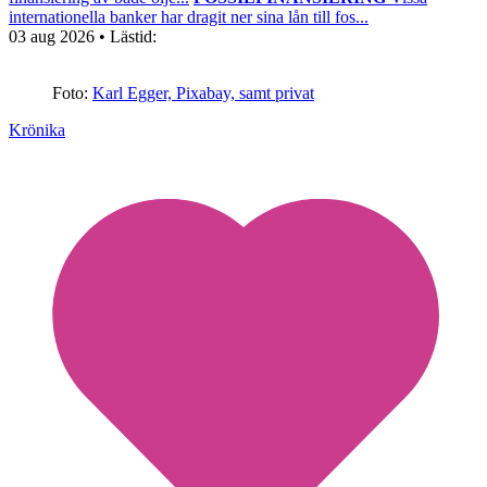
internationella banker har dragit ner sina lån till fos...
03 aug 2026
• Lästid:
Foto:
Karl Egger, Pixabay, samt privat
Krönika