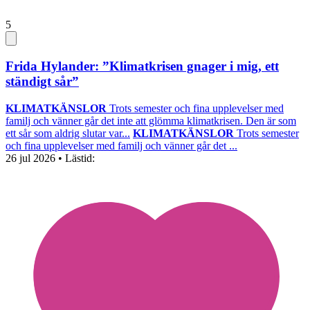
5
Frida Hylander: ”Klimatkrisen gnager i mig, ett
ständigt sår”
KLIMATKÄNSLOR
Trots semester och fina upplevelser med
familj och vänner går det inte att glömma klimatkrisen. Den är som
ett sår som aldrig slutar var...
KLIMATKÄNSLOR
Trots semester
och fina upplevelser med familj och vänner går det ...
26 jul 2026
• Lästid: