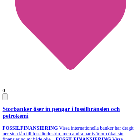
0
Storbanker öser in pengar i fossilbränslen och
petrokemi
FOSSILFINANSIERING
Vissa internationella banker har dragit
ner sina lån till fossilindustrin, men andra har tvärtom ökat sin
finansiering av både olje...
FOSSILFINANSIERING
Vissa