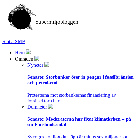
Supermiljöbloggen
Stötta SMB
Hem
Områden
Nyheter
Senaste:
Storbanker öser in pengar i fossilbränslen
och petrokemi
Protesterna mot storbankernas finansiering av
fossilsektorn har...
Dumheter
Senaste:
Moderaterna har fixat klimatkrisen – på
sin Facebook-sida!
Sveriges koldioxidutsläpp är minus sex miljoner ton,...