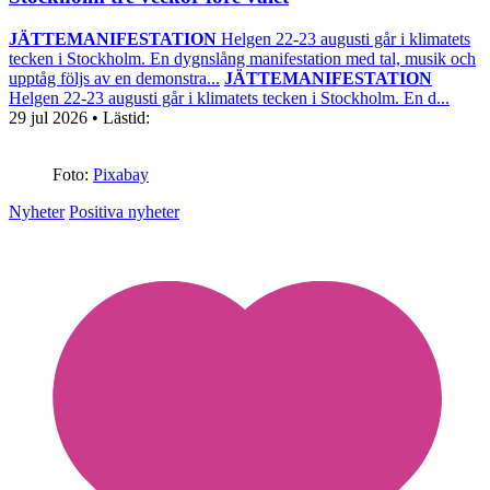
JÄTTEMANIFESTATION
Helgen 22-23 augusti går i klimatets
tecken i Stockholm. En dygnslång manifestation med tal, musik och
upptåg följs av en demonstra...
JÄTTEMANIFESTATION
Helgen 22-23 augusti går i klimatets tecken i Stockholm. En d...
29 jul 2026
• Lästid:
Foto:
Pixabay
Nyheter
Positiva nyheter