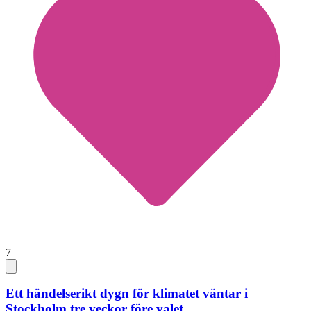
7
Ett händelserikt dygn för klimatet väntar i
Stockholm tre veckor före valet