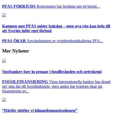
PFAS FÖRBJUDS
Regeringen har beslutat om ett begrä...
Kampen mot PFAS möter bakslag – men nya rön kan leda till
att Sverige inför eget förbud
PFAS ÖKAR
Användningen av evighetskemikalierna PFA...
Mer Nyheter
Storbanker öser in pengar i fossilbränslen och petrokemi
FOSSILFINANSIERING
Vissa internationella banker har dragit
ner sina lån till fossilindustrin, men andra har tvärtom ökat sin
finansiering av...
”Därför stödjer vi klimatdemonstrationen”