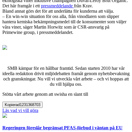
ekologiska viner inklusive champagnen Duval-Leroy Brut Organic.
Det här framgår i ett
pressmeddelande
från Krav.
Bland annat görs det för att underlätta för kunderna att välja.
– En win-win situation för oss alla, från vinodlaren som slipper
hantera kemiska bekämpningsmedel till de konsumenter som väljer
våra viner, säger Martin Horwitz som är CSR-ansvarig på
Primewine group, i pressmeddelandet.
SMB kämpar för en hållbar framtid. Sedan starten 2010 har vår
ideella redaktion drivit miljödebatten framåt genom nyhetsbevakning
och granskningar. Nu vill vi utveckla vårt arbete – och vi hoppas att
du vill hjälpa oss.
Stötta vårt arbete genom att swisha en slant till
Kopierad
1231368703
Läs vad vi vill göra
Regeringen föreslår begränsat PFAS-förbud i väntan på EU