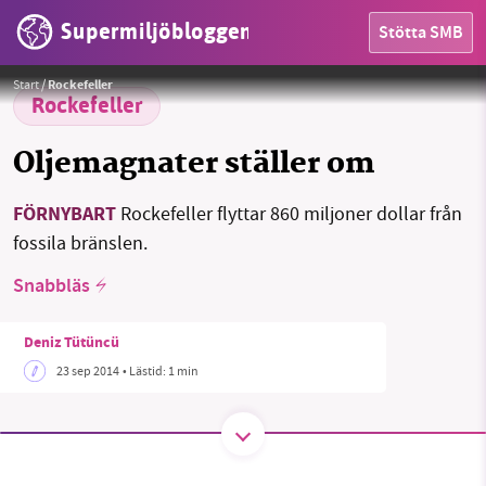
Supermiljöbloggen
Stötta SMB
HEM
Start
/
Rockefeller
OMRÅDEN
Rockefeller
MILJÖFAKTA
Oljemagnater ställer om
OM OSS
FÖRNYBART
Rockefeller flyttar 860 miljoner dollar från
fossila bränslen.
Snabbläs
Sök
Sparade inlägg
Tipsa oss
Deniz Tütüncü
Facebook
Instagram
BlueSky
23 sep 2014
• Lästid:
1 min
Threads
LinkedIn