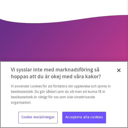
SMB kämpar för en hållbar framtid. Sedan
starten 2010 har vår ideella redaktion drivit
miljödebatten framåt genom
nyhetsbevakning och granskningar. Nu vill vi
utveckla vårt arbete – och vi hoppas att du
vill hjälpa oss.
Copyright 2023 © Supermiljöbloggen
Cookieinställningar
Vi sysslar inte med marknadsföring så
Stötta vårt arbete genom att swisha en slant till
hoppas att du är okej med våra kakor?
1231368703
Vi använder cookies för att förbättra din upplevelse och samla in
besöksstatistik. Du gör såklart som du vill men att kunna få in
besöksstatistik är viktigt för oss som icke-vinstdrivande
Läs vad vi vill göra
organisation.
Cookie-inställningar
Acceptera alla cookies