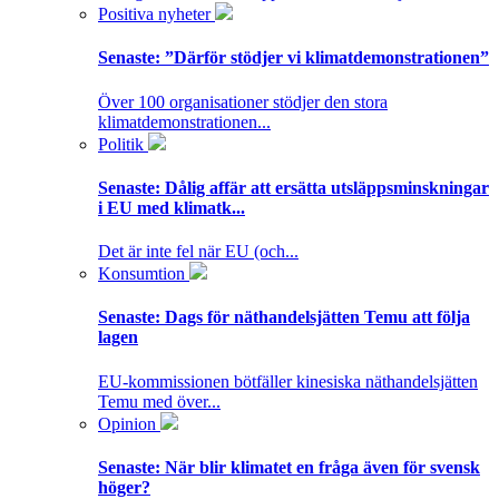
Positiva nyheter
Senaste:
”Därför stödjer vi klimatdemonstrationen”
Över 100 organisationer stödjer den stora
klimatdemonstrationen...
Politik
Senaste:
Dålig affär att ersätta utsläppsminskningar
i EU med klimatk...
Det är inte fel när EU (och...
Konsumtion
Senaste:
Dags för näthandelsjätten Temu att följa
lagen
EU-kommissionen bötfäller kinesiska näthandelsjätten
Temu med över...
Opinion
Senaste:
När blir klimatet en fråga även för svensk
höger?