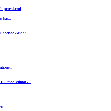
och petrokemi
n har...
 Facebook-sida!
ationen...
i EU med klimatk...
gen