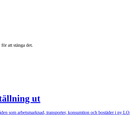
c
för att stänga det.
tällning ut
en som arbetsmarknad, transporter, konsumtion och bostäder i ny LO-