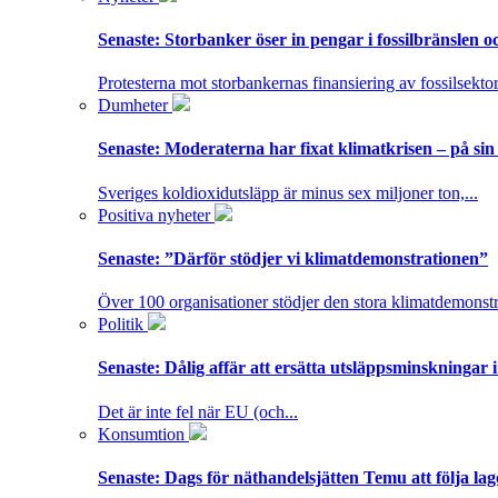
Senaste:
Storbanker öser in pengar i fossilbränslen 
Protesterna mot storbankernas finansiering av fossilsektor
Dumheter
Senaste:
Moderaterna har fixat klimatkrisen – på sin
Sveriges koldioxidutsläpp är minus sex miljoner ton,...
Positiva nyheter
Senaste:
”Därför stödjer vi klimatdemonstrationen”
Över 100 organisationer stödjer den stora klimatdemonstr
Politik
Senaste:
Dålig affär att ersätta utsläppsminskningar 
Det är inte fel när EU (och...
Konsumtion
Senaste:
Dags för näthandelsjätten Temu att följa la