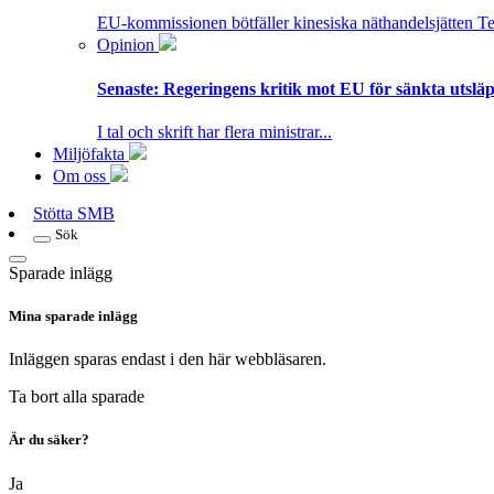
EU-kommissionen bötfäller kinesiska näthandelsjätten T
Opinion
Senaste:
Regeringens kritik mot EU för sänkta utsläpp
I tal och skrift har flera ministrar...
Miljöfakta
Om oss
Stötta SMB
Sök
Sparade inlägg
Mina sparade inlägg
Inläggen sparas endast i den här webbläsaren.
Ta bort alla sparade
Är du säker?
Ja