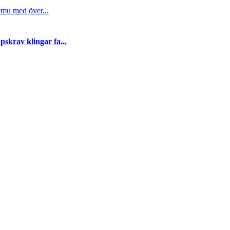
emu med över...
skrav klingar fa...