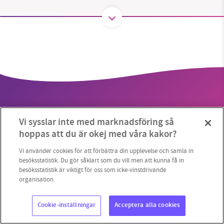
SMB kämpar för en hållbar framtid. Sedan
starten 2010 har vår ideella redaktion drivit
miljödebatten framåt genom
nyhetsbevakning och granskningar. Nu vill vi
utveckla vårt arbete – och vi hoppas att du
vill hjälpa oss.
Vi sysslar inte med marknadsföring så
Stötta vårt arbete genom att swisha en slant till
hoppas att du är okej med våra kakor?
1231368703
Vi använder cookies för att förbättra din upplevelse och samla in
Copyright 2023 © Supermiljöbloggen
Cookieinställningar
besöksstatistik. Du gör såklart som du vill men att kunna få in
besöksstatistik är viktigt för oss som icke-vinstdrivande
Läs vad vi vill göra
organisation.
Cookie-inställningar
Acceptera alla cookies