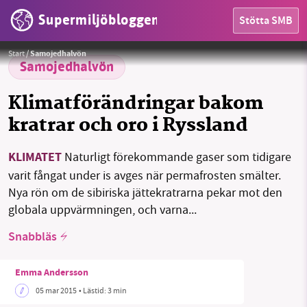
Supermiljöbloggen
Stötta SMB
HEM
Pingos, pingo, kanada, kratrar
Foto:
Emma Pike // Public domain
Start
/
Samojedhalvön
OMRÅDEN
Samojedhalvön
MILJÖFAKTA
Klimatförändringar bakom
kratrar och oro i Ryssland
OM OSS
KLIMATET
Naturligt förekommande gaser som tidigare
varit fångat under is avges när permafrosten smälter.
Sök
Sparade inlägg
Tipsa oss
Nya rön om de sibiriska jättekratrarna pekar mot den
globala uppvärmningen, och varna...
Facebook
Instagram
BlueSky
Snabbläs
Threads
LinkedIn
Emma Andersson
05 mar 2015
• Lästid:
3 min