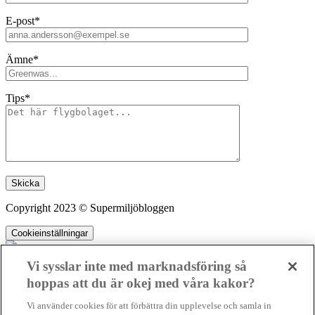
E-post*
Ämne*
Tips*
Lämna detta fält tomt.
Copyright 2023 © Supermiljöbloggen
Cookieinställningar
Vi sysslar inte med marknadsföring så
hoppas att du är okej med våra kakor?
SMB kämpar för en hållbar framtid. Sedan starten 2010 har vår
Vi använder cookies för att förbättra din upplevelse och samla in
ideella redaktion drivit miljödebatten framåt genom nyhetsbevakning