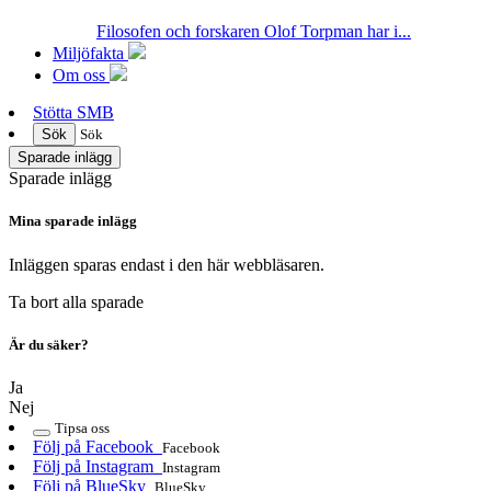
Filosofen och forskaren Olof Torpman har i...
Miljöfakta
Om oss
Stötta SMB
Sök
Sök
Sparade inlägg
Sparade inlägg
Mina sparade inlägg
Inläggen sparas endast i den här webbläsaren.
Ta bort alla sparade
Är du säker?
Ja
Nej
Tipsa oss
Följ på Facebook
Facebook
Följ på Instagram
Instagram
Följ på BlueSky
BlueSky