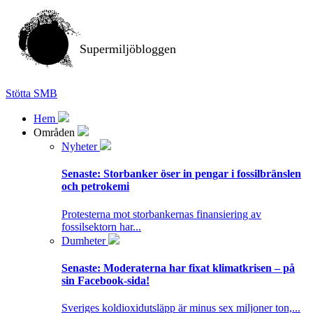
Supermiljöbloggen
Stötta SMB
Hem
Områden
Nyheter
Senaste:
Storbanker öser in pengar i fossilbränslen
och petrokemi
Protesterna mot storbankernas finansiering av
fossilsektorn har...
Dumheter
Senaste:
Moderaterna har fixat klimatkrisen – på
sin Facebook-sida!
Sveriges koldioxidutsläpp är minus sex miljoner ton,...