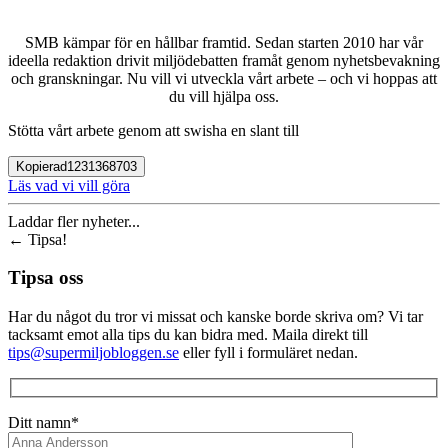
SMB kämpar för en hållbar framtid. Sedan starten 2010 har vår
ideella redaktion drivit miljödebatten framåt genom nyhetsbevakning
och granskningar. Nu vill vi utveckla vårt arbete – och vi hoppas att
du vill hjälpa oss.
Stötta vårt arbete genom att swisha en slant till
Kopierad
1231368703
Läs vad vi vill göra
Laddar fler nyheter...
←
Tipsa!
Tipsa oss
Har du något du tror vi missat och kanske borde skriva om? Vi tar
tacksamt emot alla tips du kan bidra med. Maila direkt till
tips@supermiljobloggen.se
eller fyll i formuläret nedan.
Ditt namn*