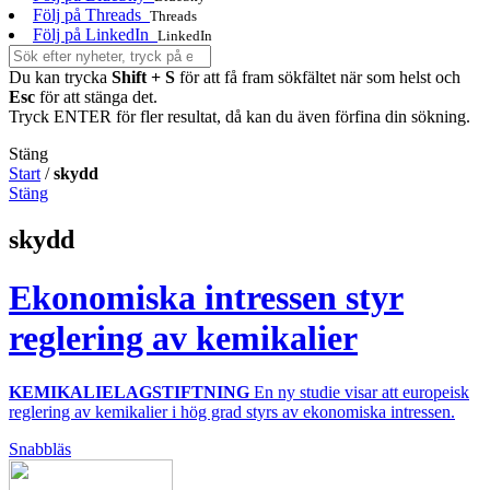
Följ på Threads
Threads
Följ på LinkedIn
LinkedIn
Du kan trycka
Shift + S
för att få fram sökfältet när som helst och
Esc
för att stänga det.
Tryck ENTER för fler resultat, då kan du även förfina din sökning.
Stäng
Start
/
skydd
Stäng
skydd
Ekonomiska intressen styr
reglering av kemikalier
KEMIKALIELAGSTIFTNING
En ny studie visar att europeisk
reglering av kemikalier i hög grad styrs av ekonomiska intressen.
Snabbläs