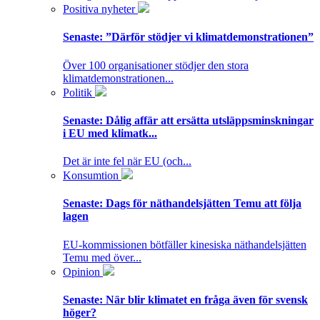
Positiva nyheter
Senaste:
”Därför stödjer vi klimatdemonstrationen”
Över 100 organisationer stödjer den stora
klimatdemonstrationen...
Politik
Senaste:
Dålig affär att ersätta utsläppsminskningar
i EU med klimatk...
Det är inte fel när EU (och...
Konsumtion
Senaste:
Dags för näthandelsjätten Temu att följa
lagen
EU-kommissionen bötfäller kinesiska näthandelsjätten
Temu med över...
Opinion
Senaste:
När blir klimatet en fråga även för svensk
höger?