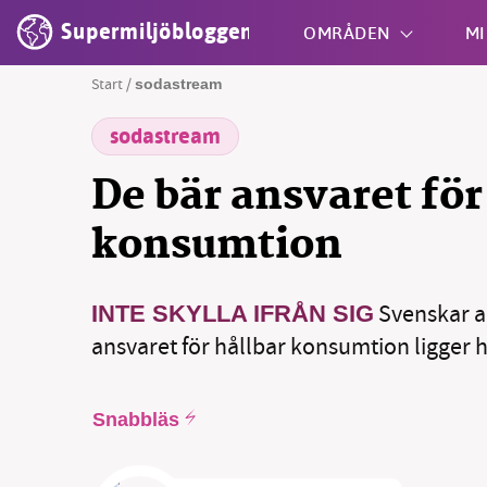
Supermiljöbloggen
OMRÅDEN
MI
Start
/
sodastream
sodastream
Shift + S
De bär ansvaret för
konsumtion
Svenskar an
INTE SKYLLA IFRÅN SIG
SMB 
ansvaret för hållbar konsumtion ligger h
nyh
Snabbläs