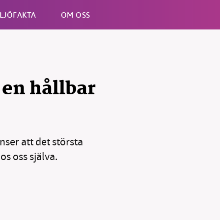
LJÖFAKTA
OM OSS
Esc
 en hållbar
ser att det största
kämpar för en hållbar framtid. Sedan starten 2010 ha
os oss själva.
ideella redaktion drivit miljödebatten framåt genom
etsbevakning och granskningar. Nu vill vi utveckla 
arbete – och vi hoppas att du vill hjälpa oss.
Stötta vårt arbete genom att swisha en slant till