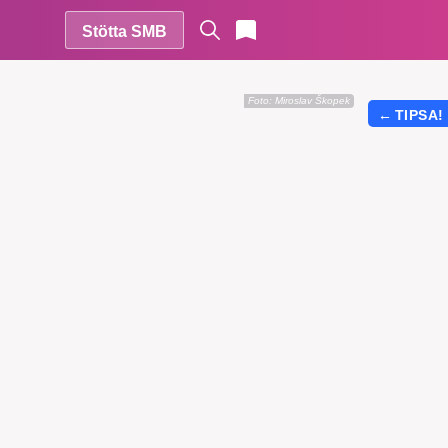
Stötta SMB
Foto:
Miroslav Škopek
←
TIPSA!
r vår
vårt