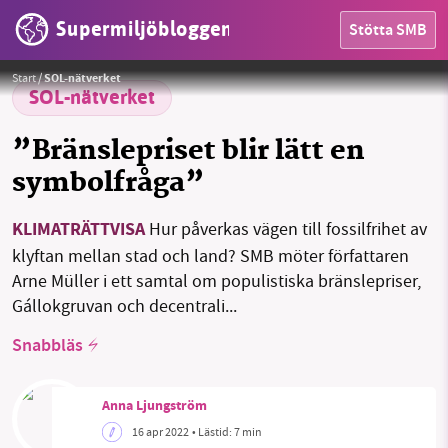
Supermiljöbloggen
Stötta SMB
HEM
Arne Müller fick Guldspaden 2016 för boken Norrlandsparadoxen.
Foto: Ord & Visor förlag
Start
/
SOL-nätverket
OMRÅDEN
SOL-nätverket
MILJÖFAKTA
”Bränslepriset blir lätt en
symbolfråga”
OM OSS
KLIMATRÄTTVISA
Hur påverkas vägen till fossilfrihet av
klyftan mellan stad och land? SMB möter författaren
Sök
Sparade inlägg
Tipsa oss
Arne Müller i ett samtal om populistiska bränslepriser,
Gállokgruvan och decentrali...
Facebook
Instagram
BlueSky
Snabbläs
Threads
LinkedIn
Anna Ljungström
16 apr 2022
• Lästid:
7 min