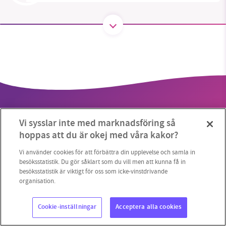
SMB kämpar för en hållbar framtid. Sedan
starten 2010 har vår ideella redaktion drivit
miljödebatten framåt genom
nyhetsbevakning och granskningar. Nu vill vi
utveckla vårt arbete – och vi hoppas att du
vill hjälpa oss.
Vi sysslar inte med marknadsföring så
Stötta vårt arbete genom att swisha en slant till
hoppas att du är okej med våra kakor?
1231368703
Vi använder cookies för att förbättra din upplevelse och samla in
Copyright 2023 © Supermiljöbloggen
Cookieinställningar
besöksstatistik. Du gör såklart som du vill men att kunna få in
besöksstatistik är viktigt för oss som icke-vinstdrivande
Läs vad vi vill göra
organisation.
Cookie-inställningar
Acceptera alla cookies