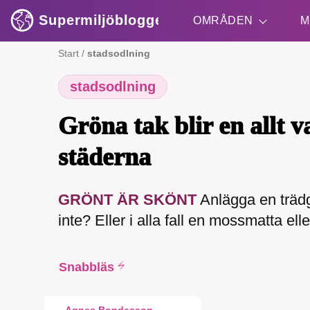
Supermiljöbloggen
OMRÅDEN
M
Start
/
stadsodlning
stadsodlning
Shift + S
Gröna tak blir en allt v
städerna
GRÖNT ÄR SKÖNT
Anlägga en trädg
SMB 
inte? Eller i alla fall en mossmatta ell
nyh
Snabbläs
Agnes Bondesson