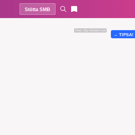
Stötta SMB
Foto:
Sky Garden Ltd
←
TIPSA!
r vår
vårt