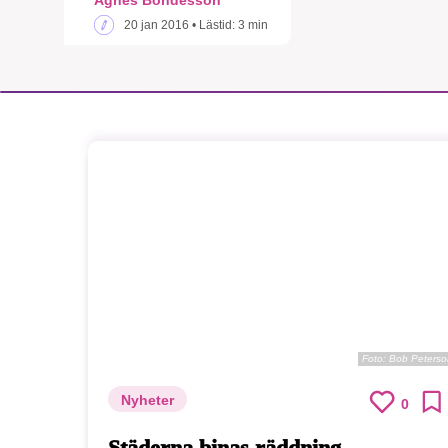
20 jan 2016
• Lästid:
3 min
Foto:
Bob Peterso
Nyheter
0
Städerna binas räddning