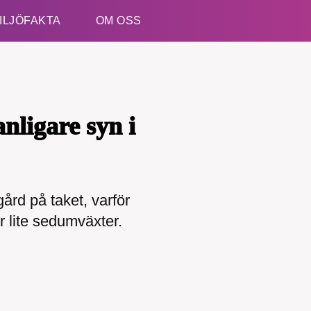
ILJÖFAKTA
OM OSS
Esc
anligare syn i
ård på taket, varför
kämpar för en hållbar framtid. Sedan starten 2010 ha
er lite sedumväxter.
ideella redaktion drivit miljödebatten framåt genom
etsbevakning och granskningar. Nu vill vi utveckla 
arbete – och vi hoppas att du vill hjälpa oss.
Stötta vårt arbete genom att swisha en slant till