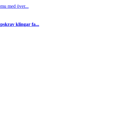
emu med över...
skrav klingar fa...