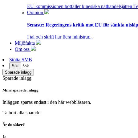
EU-kommissionen bötfäller kinesiska näthandelsjätten T
Opinion
Senaste:
Regeringens kritik mot EU för sänkta utsläpp
I tal och skrift har flera ministrar...
Miljöfakta
Om oss
Stötta SMB
Sök
Sök
Sparade inlägg
Sparade inlägg
Mina sparade inlägg
Inläggen sparas endast i den här webbläsaren.
Ta bort alla sparade
Är du säker?
Ja