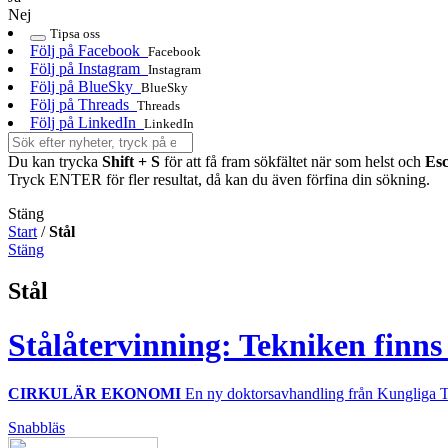
Nej
Tipsa oss
Följ på Facebook
Facebook
Följ på Instagram
Instagram
Följ på BlueSky
BlueSky
Följ på Threads
Threads
Följ på LinkedIn
LinkedIn
Du kan trycka
Shift + S
för att få fram sökfältet när som helst och
Es
Tryck ENTER för fler resultat, då kan du även förfina din sökning.
Stäng
Start
/
Stål
Stäng
Stål
Stålåtervinning: Tekniken finns
CIRKULÄR EKONOMI
En ny doktorsavhandling från Kungliga Te
Snabbläs