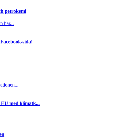
och petrokemi
n har...
 Facebook-sida!
ationen...
i EU med klimatk...
gen