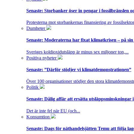
Senaste:
Storbanker öser in pengar i fossilbränslen 
Protesterna mot storbankernas finansiering av fossilsektor
Dumheter
Senaste:
Moderaterna har fixat klimatkrisen – på sin
Sveriges koldioxidutsläpp är minus sex miljoner ton,...
Positiva nyheter
Senaste:
”Därför stödjer vi klimatdemonstrationen”
Över 100 organisationer stödjer den stora klimatdemonstr
Politik
Senaste:
Dålig affär att ersätta utsläppsminskningar 
Det är inte fel när EU (och...
Konsumtion
Senaste:
Dags för näthandelsjätten Temu att följa la