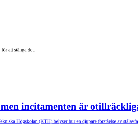
c
för att stänga det.
 men incitamenten är otillräcklig
kniska Högskolan (KTH) belyser hur en djupare förståelse av stålavfal