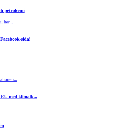
och petrokemi
n har...
 Facebook-sida!
ationen...
i EU med klimatk...
gen