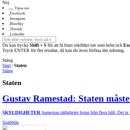
Nej
Tipsa oss
Facebook
Instagram
BlueSky
Threads
LinkedIn
Du kan trycka
Shift + S
för att få fram sökfältet när som helst och
Es
Tryck ENTER för fler resultat, då kan du även förfina din sökning.
Stäng
Start
/
Staten
Stäng
Staten
Gustav Ramestad: Staten måste 
SKYLDIGHETER
Samernas rättigheter hotas från flera håll. Det är 
Snabbläs