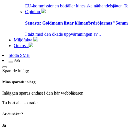
EU-kommissionen bötfäller kinesiska näthandelsjätten T
Opinion
Senaste:
Goldmann listar klimatfördröjarnas ”Somm
I takt med den ökade uppvärmningen av...
Miljöfakta
Om oss
Stötta SMB
Sök
Sparade inlägg
Mina sparade inlägg
Inläggen sparas endast i den här webbläsaren.
Ta bort alla sparade
Är du säker?
Ja