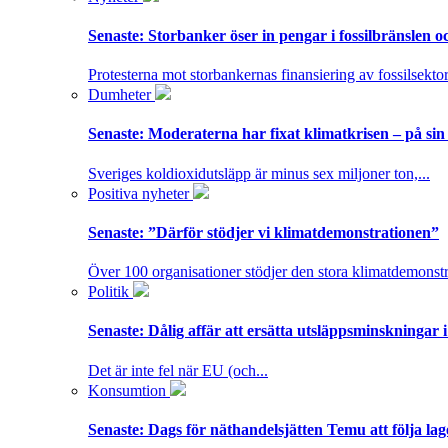
Senaste:
Storbanker öser in pengar i fossilbränslen 
Protesterna mot storbankernas finansiering av fossilsektor
Dumheter
Senaste:
Moderaterna har fixat klimatkrisen – på sin
Sveriges koldioxidutsläpp är minus sex miljoner ton,...
Positiva nyheter
Senaste:
”Därför stödjer vi klimatdemonstrationen”
Över 100 organisationer stödjer den stora klimatdemonstr
Politik
Senaste:
Dålig affär att ersätta utsläppsminskningar 
Det är inte fel när EU (och...
Konsumtion
Senaste:
Dags för näthandelsjätten Temu att följa la