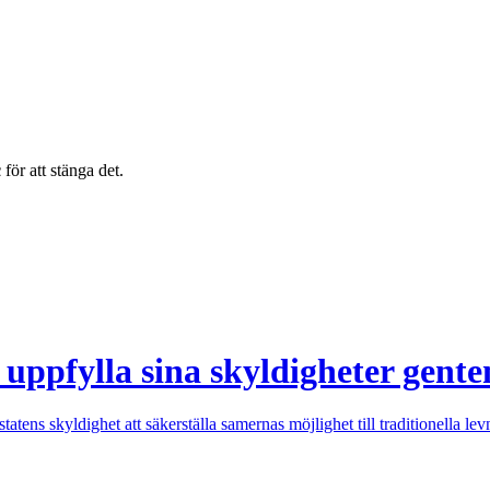
c
för att stänga det.
uppfylla sina skyldigheter gent
statens skyldighet att säkerställa samernas möjlighet till traditionella l