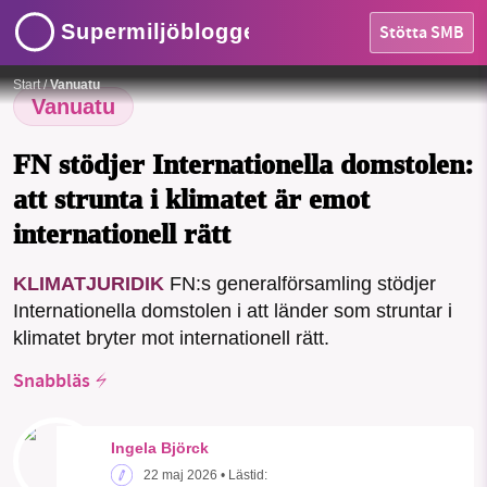
Supermiljöbloggen
Stötta SMB
Aktivister från Vanuatu har drivit på för att ICJ skulle ta upp klimatet.
Foto:
Flickr, Creative
HEM
Commons
Start
/
Vanuatu
OMRÅDEN
Vanuatu
MILJÖFAKTA
FN stödjer Internationella domstolen:
att strunta i klimatet är emot
OM OSS
internationell rätt
SMB kämpar för en hållbar framtid. Sedan
KLIMATJURIDIK
FN:s generalförsamling stödjer
starten 2010 har vår ideella redaktion drivit
Sök
Sparade inlägg
Tipsa oss
Internationella domstolen i att länder som struntar i
miljödebatten framåt genom
klimatet bryter mot internationell rätt.
nyhetsbevakning och granskningar. Nu vill vi
Facebook
Instagram
BlueSky
utveckla vårt arbete – och vi hoppas att du
Snabbläs
vill hjälpa oss.
Threads
LinkedIn
Stötta vårt arbete genom att swisha en slant till
Ingela Björck
22 maj 2026
• Lästid: