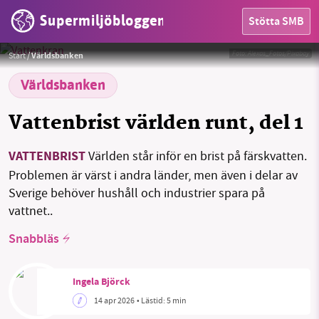
Supermiljöbloggen
Stötta SMB
Foto:
Alexas_Fotos/Pixabay
Start
/
Världsbanken
Världsbanken
Vattenbrist världen runt, del 1
HEM
VATTENBRIST
Världen står inför en brist på färskvatten.
OMRÅDEN
Problemen är värst i andra länder, men även i delar av
Sverige behöver hushåll och industrier spara på
MILJÖFAKTA
vattnet..
Snabbläs
OM OSS
Ingela Björck
Sök
Sparade inlägg
Tipsa oss
14 apr 2026
• Lästid:
5 min