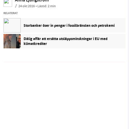
Anna Ljungström
24 okt 2016
• Lästid:
2 min
RELATERAT
Storbanker öser in pengar i fossilbränslen och petrokemi
Dålig affär att ersätta utsläppsminskningar i EU med
klimatkrediter