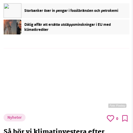
Storbanker öser in pengar i fossilbränslen och petrokemi
Dålig affär att ersätta utsläppsminskningar i EU med
klimatkrediter
Foto:
Pixabay
Nyheter
0
Så bör vi klimatinvestera efter