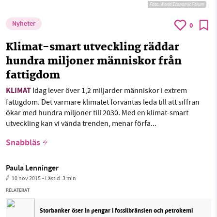
Foto:
World Economic Forum
Nyheter
0
Klimat-smart utveckling räddar
hundra miljoner människor från
fattigdom
KLIMAT
Idag lever över 1,2 miljarder människor i extrem
fattigdom. Det varmare klimatet förväntas leda till att siffran
ökar med hundra miljoner till 2030. Med en klimat-smart
utveckling kan vi vända trenden, menar förfa...
Snabbläs
Paula Lenninger
10 nov 2015
• Lästid:
3 min
RELATERAT
Storbanker öser in pengar i fossilbränslen och petrokemi