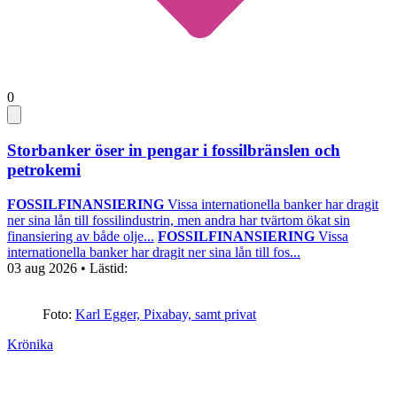
0
Storbanker öser in pengar i fossilbränslen och
petrokemi
FOSSILFINANSIERING
Vissa internationella banker har dragit
ner sina lån till fossilindustrin, men andra har tvärtom ökat sin
finansiering av både olje...
FOSSILFINANSIERING
Vissa
internationella banker har dragit ner sina lån till fos...
03 aug 2026
• Lästid:
Foto:
Karl Egger, Pixabay, samt privat
Krönika