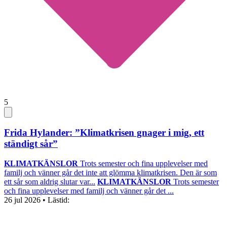
5
Frida Hylander: ”Klimatkrisen gnager i mig, ett
ständigt sår”
KLIMATKÄNSLOR
Trots semester och fina upplevelser med
familj och vänner går det inte att glömma klimatkrisen. Den är som
ett sår som aldrig slutar var...
KLIMATKÄNSLOR
Trots semester
och fina upplevelser med familj och vänner går det ...
26 jul 2026
• Lästid: