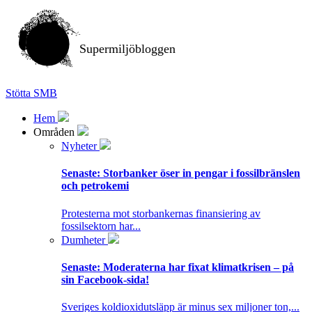
Supermiljöbloggen
Stötta SMB
Hem
Områden
Nyheter
Senaste:
Storbanker öser in pengar i fossilbränslen
och petrokemi
Protesterna mot storbankernas finansiering av
fossilsektorn har...
Dumheter
Senaste:
Moderaterna har fixat klimatkrisen – på
sin Facebook-sida!
Sveriges koldioxidutsläpp är minus sex miljoner ton,...