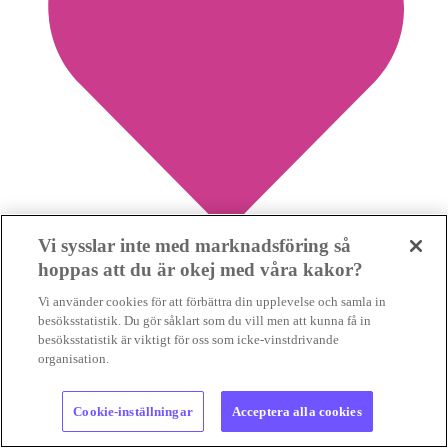
Vi sysslar inte med marknadsföring så
hoppas att du är okej med våra kakor?
0
Vi använder cookies för att förbättra din upplevelse och samla in
besöksstatistik. Du gör såklart som du vill men att kunna få in
besöksstatistik är viktigt för oss som icke-vinstdrivande
Dålig affär att ersätta utsläppsminskningar i EU
organisation.
med klimatkrediter
UTSLÄPPSHANDEL
Det är inte fel när EU finansiera
Cookie-inställningar
Acceptera alla cookies
klimatinsatser i andra delar av världen. Men om satsningarna
minskar omställningstrycket inom unionen...