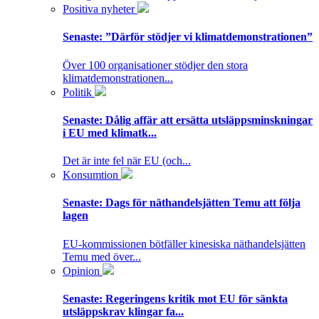
Positiva nyheter
Senaste:
”Därför stödjer vi klimatdemonstrationen”
Över 100 organisationer stödjer den stora
klimatdemonstrationen...
Politik
Senaste:
Dålig affär att ersätta utsläppsminskningar
i EU med klimatk...
Det är inte fel när EU (och...
Konsumtion
Senaste:
Dags för näthandelsjätten Temu att följa
lagen
EU-kommissionen bötfäller kinesiska näthandelsjätten
Temu med över...
Opinion
Senaste:
Regeringens kritik mot EU för sänkta
utsläppskrav klingar fa...