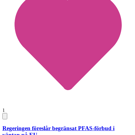
1
Regeringen föreslår begränsat PFAS-förbud i
väntan på EU