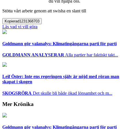
du vill hjälpa oss.
Stötta vårt arbete genom att swisha en slant till
Kopierad
1231368703
Läs vad vi vill göra
Goldmann gör valanalys: Klimatingångarna parti för parti
GOLDMANN ANALYSERAR
Alla partier har faktiskt takt...
Leif Öster: Inte ens regeringen själv är nöjd med röran man
skapat i skogen
SKOGSRÖRA
Det skulle bli både ökad lönsamhet och m...
Mer Krönika
Goldmann gör valanalys: Klimatingångarna parti för parti