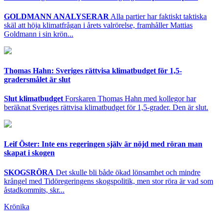
GOLDMANN ANALYSERAR
Alla partier har faktiskt taktiska
skäl att höja klimatfrågan i årets valrörelse, framhåller Mattias
Goldmann i sin krön...
Thomas Hahn: Sveriges rättvisa klimatbudget för 1,5-
gradersmålet är slut
Slut klimatbudget
Forskaren Thomas Hahn med kollegor har
beräknat Sveriges rättvisa klimatbudget för 1,5-grader. Den är slut.
Leif Öster: Inte ens regeringen själv är nöjd med röran man
skapat i skogen
SKOGSRÖRA
Det skulle bli både ökad lönsamhet och mindre
krångel med Tidöregeringens skogspolitik, men stor röra är vad som
åstadkommits, skr...
Krönika