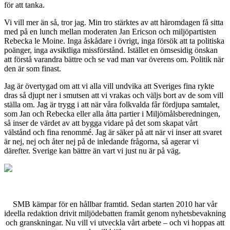
för att tanka.
Vi vill mer än så, tror jag. Min tro stärktes av att häromdagen få sitta
med på en lunch mellan moderaten Jan Ericson och miljöpartisten
Rebecka le Moine. Inga åskådare i övrigt, inga försök att ta politiska
poänger, inga avsiktliga missförstånd. Istället en ömsesidig önskan
att förstå varandra bättre och se vad man var överens om. Politik när
den är som finast.
Jag är övertygad om att vi alla vill undvika att Sveriges fina rykte
dras så djupt ner i smutsen att vi vrakas och väljs bort av de som vill
ställa om. Jag är trygg i att när våra folkvalda får fördjupa samtalet,
som Jan och Rebecka eller alla åtta partier i Miljömålsberedningen,
så inser de värdet av att bygga vidare på det som skapat vårt
välstånd och fina renommé. Jag är säker på att när vi inser att svaret
är nej, nej och åter nej på de inledande frågorna, så agerar vi
därefter. Sverige kan bättre än vart vi just nu är på väg.
SMB kämpar för en hållbar framtid. Sedan starten 2010 har vår
ideella redaktion drivit miljödebatten framåt genom nyhetsbevakning
och granskningar. Nu vill vi utveckla vårt arbete – och vi hoppas att