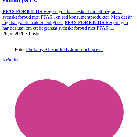
PFAS FÖRBJUDS
Regeringen har beslutat om ett begränsat
svenskt förbud mot PFAS i en rad konsumentprodukter. Men det är
lågt hängande frukter, enligt e...
PFAS FÖRBJUDS
Regeringen
har beslutat om ett begränsat svenskt förbud mot PFAS i...
26 jul 2026
• Lästid:
Foto:
Photo by Alexandre P. Junior och privat
Krönika