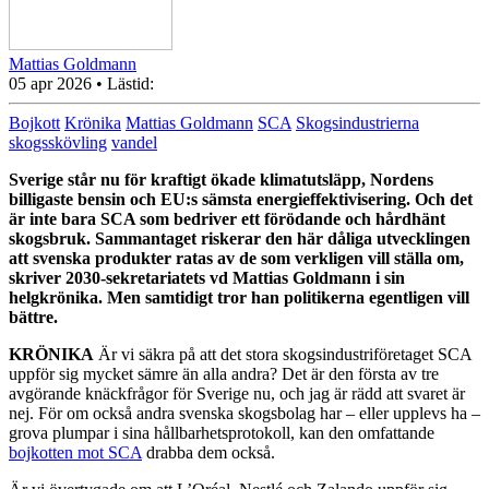
Mattias Goldmann
05 apr 2026
• Lästid:
Bojkott
Krönika
Mattias Goldmann
SCA
Skogsindustrierna
skogsskövling
vandel
Sverige står nu för kraftigt ökade klimatutsläpp, Nordens
billigaste bensin och EU:s sämsta energieffektivisering. Och det
är inte bara SCA som bedriver ett förödande och hårdhänt
skogsbruk. Sammantaget riskerar den här dåliga utvecklingen
att svenska produkter ratas av de som verkligen vill ställa om,
skriver 2030-sekretariatets vd Mattias Goldmann i sin
helgkrönika. Men samtidigt tror han politikerna egentligen vill
bättre.
KRÖNIKA
Är vi säkra på att det stora skogsindustriföretaget SCA
uppför sig mycket sämre än alla andra? Det är den första av tre
avgörande knäckfrågor för Sverige nu, och jag är rädd att svaret är
nej. För om också andra svenska skogsbolag har – eller upplevs ha –
grova plumpar i sina hållbarhetsprotokoll, kan den omfattande
bojkotten mot SCA
drabba dem också.