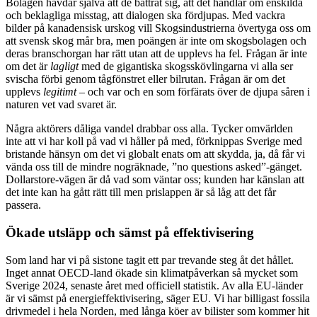
Bolagen hävdar själva att de bättrat sig, att det handlar om enskilda
och beklagliga misstag, att dialogen ska fördjupas. Med vackra
bilder på kanadensisk urskog vill Skogsindustrierna övertyga oss om
att svensk skog mår bra, men poängen är inte om skogsbolagen och
deras branschorgan har rätt utan att de upplevs ha fel. Frågan är inte
om det är
lagligt
med de gigantiska skogsskövlingarna vi alla ser
svischa förbi genom tågfönstret eller bilrutan. Frågan är om det
upplevs
legitimt
– och var och en som förfärats över de djupa såren i
naturen vet vad svaret är.
Några aktörers dåliga vandel drabbar oss alla. Tycker omvärlden
inte att vi har koll på vad vi håller på med, förknippas Sverige med
bristande hänsyn om det vi globalt enats om att skydda, ja, då får vi
vända oss till de mindre nogräknade, ”no questions asked”-gänget.
Dollarstore-vägen är då vad som väntar oss; kunden har känslan att
det inte kan ha gått rätt till men prislappen är så låg att det får
passera.
Ökade utsläpp och sämst på effektivisering
Som land har vi på sistone tagit ett par trevande steg åt det hållet.
Inget annat OECD-land ökade sin klimatpåverkan så mycket som
Sverige 2024, senaste året med officiell statistik. Av alla EU-länder
är vi sämst på energieffektivisering, säger EU. Vi har billigast fossila
drivmedel i hela Norden, med långa köer av bilister som kommer hit