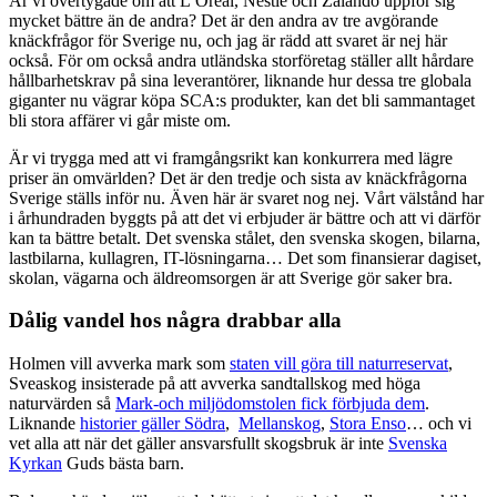
Är vi övertygade om att L’Oréal, Nestlé och Zalando uppför sig
mycket bättre än de andra? Det är den andra av tre avgörande
knäckfrågor för Sverige nu, och jag är rädd att svaret är nej här
också. För om också andra utländska storföretag ställer allt hårdare
hållbarhetskrav på sina leverantörer, liknande hur dessa tre globala
giganter nu vägrar köpa SCA:s produkter, kan det bli sammantaget
bli stora affärer vi går miste om.
Är vi trygga med att vi framgångsrikt kan konkurrera med lägre
priser än omvärlden? Det är den tredje och sista av knäckfrågorna
Sverige ställs inför nu. Även här är svaret nog nej. Vårt välstånd har
i århundraden byggts på att det vi erbjuder är bättre och att vi därför
kan ta bättre betalt. Det svenska stålet, den svenska skogen, bilarna,
lastbilarna, kullagren, IT-lösningarna… Det som finansierar dagiset,
skolan, vägarna och äldreomsorgen är att Sverige gör saker bra.
Dålig vandel hos några drabbar alla
Holmen vill avverka mark som
staten vill göra till naturreservat
,
Sveaskog insisterade på att avverka sandtallskog med höga
naturvärden så
Mark-och miljödomstolen fick förbjuda dem
.
Liknande
historier gäller Södra
,
Mellanskog
,
Stora Enso
… och vi
vet alla att när det gäller ansvarsfullt skogsbruk är inte
Svenska
Kyrkan
Guds bästa barn.