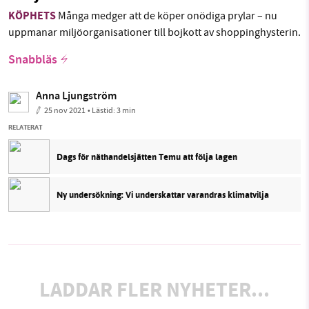
KÖPHETS
Många medger att de köper onödiga prylar – nu
uppmanar miljöorganisationer till bojkott av shoppinghysterin.
Snabbläs
Anna Ljungström
25 nov 2021
• Lästid:
3 min
RELATERAT
Dags för näthandelsjätten Temu att följa lagen
Ny undersökning: Vi underskattar varandras klimatvilja
LADDAR FLER NYHETER...