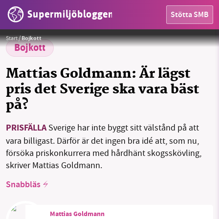
Supermiljöbloggen
Stötta SMB
Foto: Supermiljöbloggen
HEM
Start
/
Bojkott
Bojkott
OMRÅDEN
Mattias Goldmann: Är lägst
MILJÖFAKTA
pris det Sverige ska vara bäst
på?
OM OSS
PRISFÄLLA
Sverige har inte byggt sitt välstånd på att
vara billigast. Därför är det ingen bra idé att, som nu,
Sök
Sparade inlägg
Tipsa oss
försöka priskonkurrera med hårdhänt skogsskövling,
skriver Mattias Goldmann.
Facebook
Instagram
BlueSky
Snabbläs
Threads
LinkedIn
Mattias Goldmann