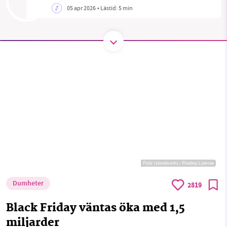
05 apr 2026
• Lästid:
5 min
SMB kämpar för en hållbar framtid. Sedan
starten 2010 har vår ideella redaktion drivit
miljödebatten framåt genom
nyhetsbevakning och granskningar. Nu vill vi
utveckla vårt arbete – och vi hoppas att du
vill hjälpa oss.
Stötta vårt arbete genom att swisha en slant till
1231368703
Foto:
Islandworks / Pixabay License
Läs vad vi vill göra
Dumheter
2819
Black Friday väntas öka med 1,5
miljarder