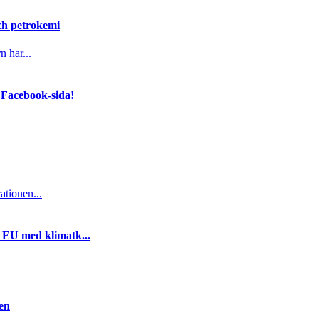
och petrokemi
n har...
 Facebook-sida!
ationen...
i EU med klimatk...
gen