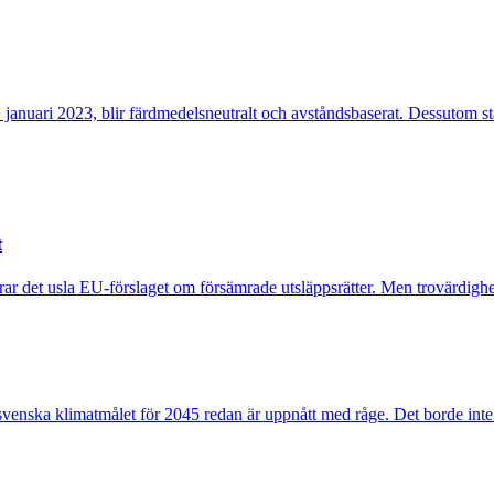
januari 2023, blir färdmedelsneutralt och avståndsbaserat. Dessutom stä
t
erar det usla EU-förslaget om försämrade utsläppsrätter. Men trovärdighe
venska klimatmålet för 2045 redan är uppnått med råge. Det borde inte 