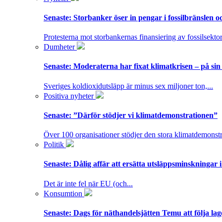
Senaste:
Storbanker öser in pengar i fossilbränslen 
Protesterna mot storbankernas finansiering av fossilsektor
Dumheter
Senaste:
Moderaterna har fixat klimatkrisen – på sin
Sveriges koldioxidutsläpp är minus sex miljoner ton,...
Positiva nyheter
Senaste:
”Därför stödjer vi klimatdemonstrationen”
Över 100 organisationer stödjer den stora klimatdemonstr
Politik
Senaste:
Dålig affär att ersätta utsläppsminskningar 
Det är inte fel när EU (och...
Konsumtion
Senaste:
Dags för näthandelsjätten Temu att följa la