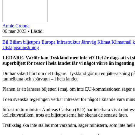
Annie Croona
06 mar 2023
• Lästid:
Bil
Bilism
biljettpris
Europa
Infrastruktur
Järnväg
Klimat
Klimatmål
k
Utsläppsminskning
LEDARE.
Varför kan Tyskland men inte vi? Det är dags att vi st
superbiljett för resor i hela
landet får vi något värre än ingenting a
Du har säkert hört om det tidigare: Tyskland gör nu en jättesatsning på
tunnelbana och spårvagn – i hela landet.
Planen är att lansera biljetten i maj, om inte EU-kommissionen säger s
I den svenska regeringen verkar intresset för något liknande vara minst
Infrastrukturminister Andreas Carlson (KD) har inte bara visat ointress
kollektivtrafiken, trots att biljettpriserna har skenat de senaste åren.
Trafikslag ska inte ställas mot varandra, säger ministern, som inte helle