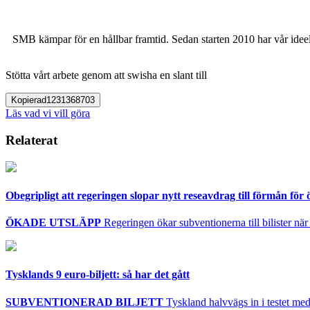
SMB kämpar för en hållbar framtid. Sedan starten 2010 har vår ideell
Stötta vårt arbete genom att swisha en slant till
Kopierad
1231368703
Läs vad vi vill göra
Relaterat
Obegripligt att regeringen slopar nytt reseavdrag till förmån för 
ÖKADE UTSLÄPP
Regeringen ökar subventionerna till bilister när
Tysklands 9 euro-biljett: så har det gått
SUBVENTIONERAD BILJETT
Tyskland halvvägs in i testet med 