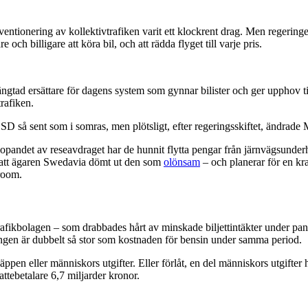
entionering av kollektivtrafiken varit ett klockrent drag. Men regering
e och billigare att köra bil, och att rädda flyget till varje pris.
längtad ersättare för dagens system som gynnar bilister och ger upphov t
trafiken.
m SD så sent som i somras, men plötsligt, efter regeringsskiftet, ändra
slopandet av reseavdraget har de hunnit flytta pengar från järnvägsunderh
s att ägaren Swedavia dömt ut den som
olönsam
– och planerar för en kra
room.
t trafikbolagen – som drabbades hårt av minskade biljettintäkter under p
ngen är dubbelt så stor som kostnaden för bensin under samma period.
ppen eller människors utgifter. Eller förlåt, en del människors utgifter 
attebetalare 6,7 miljarder kronor.