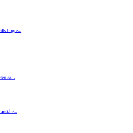
lls högre...
ten sa...
anstå e...