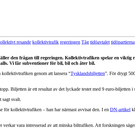
ollektivt resande
kollektivtrafik
regeringen
Tåg
tidöavtalet
tidöpartierna
äller den frågan till regeringen. Kollektivtrafiken spelar en vikti
lls. Vi får subventioner för bil, bil och åter bil.
 kollektivtrafiken genom att lansera “
Tysklandsbiljetten
”. För drygt 50
topp. Biljetten är ett resultat av det lyckade testet med 9 euro-biljette
 sagt svalt.
e för kollektivtrafiken – han har närmast avvisat den. I en
DN-artikel
kl
r verkar vara intresserad av att minska biltrafiken. Att forskningen säger 