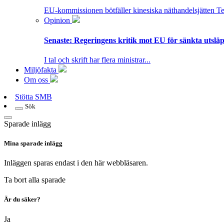
EU-kommissionen bötfäller kinesiska näthandelsjätten T
Opinion
Senaste:
Regeringens kritik mot EU för sänkta utsläpp
I tal och skrift har flera ministrar...
Miljöfakta
Om oss
Stötta SMB
Sök
Sparade inlägg
Mina sparade inlägg
Inläggen sparas endast i den här webbläsaren.
Ta bort alla sparade
Är du säker?
Ja