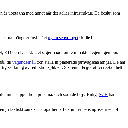
en är upptagna med annat när det gäller infrastruktur. De beslut som
ill stora mängder fusk. Det
nya reseavdraget
skulle bli
de M, KD och L åsikt. Det säger något om var makten egentligen bor.
åll till
vägunderhåll
och ställa in planerade järnvägssatsningar. De har
ftig sänkning av reduktionsplikten. Sistnämnda gör att vi nästan helt
andemin – slipper höja priserna. Och som de höjs. Enligt
SCB
har
har ju faktiskt sänkts: Tidöpartierna fick ju ner bensinpriset med 14