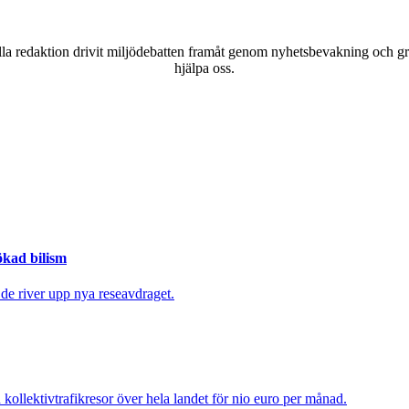
a redaktion drivit miljödebatten framåt genom nyhetsbevakning och gran
hjälpa oss.
ökad bilism
 de river upp nya reseavdraget.
kollektivtrafikresor över hela landet för nio euro per månad.