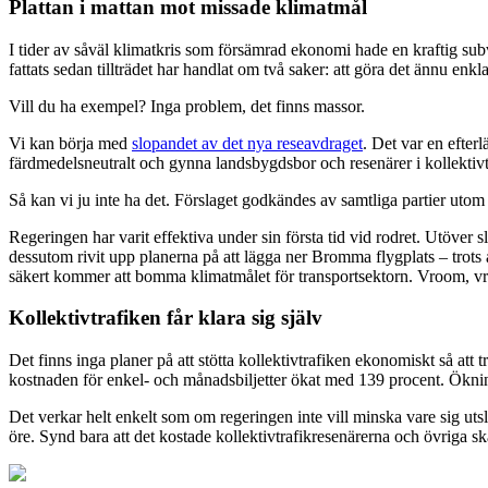
Plattan i mattan mot missade klimatmål
I tider av såväl klimatkris som försämrad ekonomi hade en kraftig subv
fattats sedan tillträdet har handlat om två saker: att göra det ännu enklar
Vill du ha exempel? Inga problem, det finns massor.
Vi kan börja med
slopandet av det nya reseavdraget
. Det var en efter
färdmedelsneutralt och gynna landsbygdsbor och resenärer i kollektiv
Så kan vi ju inte ha det. Förslaget godkändes av samtliga partier uto
Regeringen har varit effektiva under sin första tid vid rodret. Utöver 
dessutom rivit upp planerna på att lägga ner Bromma flygplats – trot
säkert kommer att bomma klimatmålet för transportsektorn. Vroom, v
Kollektivtrafiken får klara sig själv
Det finns inga planer på att stötta kollektivtrafiken ekonomiskt så at
kostnaden för enkel- och månadsbiljetter ökat med 139 procent. Ökni
Det verkar helt enkelt som om regeringen inte vill minska vare sig utslä
öre. Synd bara att det kostade kollektivtrafikresenärerna och övriga sk