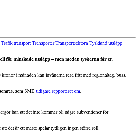
Trafik
transport
Transporter
Transportsektorn
Tyskland
utsläpp
g roll för minskade utsläpp – men medan tyskarna får en
0 kronor i månaden kan invånarna resa fritt
med regionaltåg, buss,
n i somras, som SMB
tidigare rapporterat om
.
argör han att det inte kommer bli några subventioner för
att det är ett måste spelar tydligen ingen större roll.