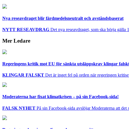
Nya reseavdraget blir färdmedelsneutralt och avståndsbaserat
NYTT RESEAVDRAG
Det nya reseavdraget, som ska börja gälla 1 
Mer Ledare
Regeringens kritik mot EU för sänkta utsläppskrav klingar falsk
KLINGAR FALSKT
Det är inget fel på orden när regeringen kritis
Moderaterna har fixat klimatkrisen – på sin Facebook-sida!
FALSK NYHET
På sin Facebook-sida avslöjar Moderaterna att det s