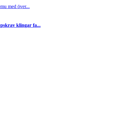
emu med över...
skrav klingar fa...