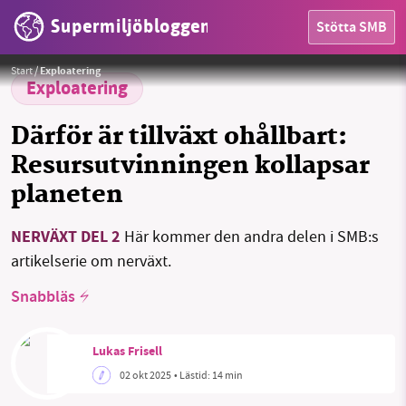
Supermiljöbloggen
Stötta SMB
Foto: Joshua Earle (Unsplash)
Start
/
Exploatering
Exploatering
HEM
Därför är tillväxt ohållbart:
OMRÅDEN
Resursutvinningen kollapsar
MILJÖFAKTA
planeten
OM OSS
NERVÄXT DEL 2
Här kommer den andra delen i SMB:s
artikelserie om nerväxt.
Snabbläs
Sök
Sparade inlägg
Tipsa oss
Facebook
Instagram
BlueSky
Lukas Frisell
02 okt 2025
• Lästid:
14 min
Threads
LinkedIn