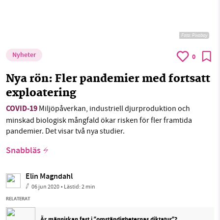
Foto:
Pixabay
Nyheter
0
Nya rön: Fler pandemier med fortsatt
exploatering
COVID-19
Miljöpåverkan, industriell djurproduktion och
minskad biologisk mångfald ökar risken för fler framtida
pandemier. Det visar två nya studier.
Snabbläs
Elin Magndahl
06 jun 2020
• Lästid:
2 min
RELATERAT
Är människan fast i ”omständigheternas diktatur”?