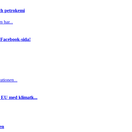
och petrokemi
n har...
 Facebook-sida!
ationen...
i EU med klimatk...
gen