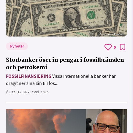
Foto:
geralt/Pixabay
Nyheter
0
Storbanker öser in pengar i fossilbränslen
och petrokemi
FOSSILFINANSIERING
Vissa internationella banker har
dragit ner sina lån till fos...
03 aug 2026
• Lästid:
3 min