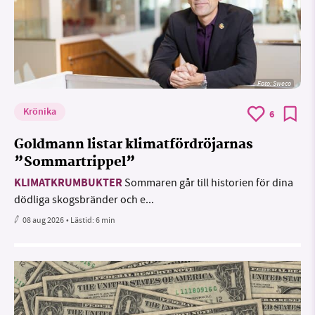
Foto: Sweco
Krönika
6
Goldmann listar klimatfördröjarnas
”Sommartrippel”
KLIMATKRUMBUKTER
Sommaren går till historien för dina
dödliga skogsbränder och e...
08 aug 2026
• Lästid:
6 min