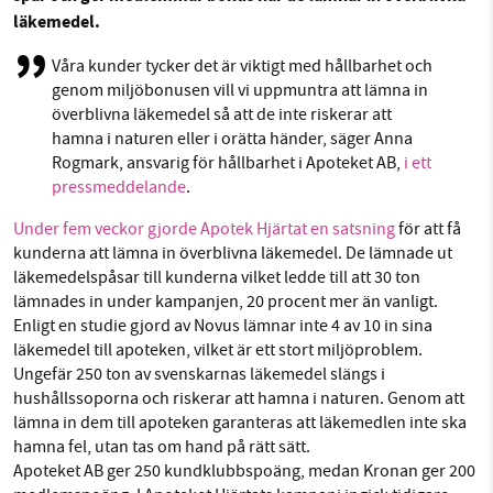
Facebook
Instagram
BlueSky
läkemedel.
Våra kunder tycker det är viktigt med hållbarhet och
Threads
LinkedIn
SMB kämpar för en hållbar framtid. Sedan
genom miljöbonusen vill vi uppmuntra att lämna in
starten 2010 har vår ideella redaktion drivit
överblivna läkemedel så att de inte riskerar att
hamna i naturen eller i orätta händer, säger Anna
miljödebatten framåt genom
Rogmark, ansvarig för hållbarhet i Apoteket AB,
i ett
nyhetsbevakning och granskningar. Nu vill vi
pressmeddelande
.
utveckla vårt arbete – och vi hoppas att du
vill hjälpa oss.
Under fem veckor gjorde Apotek Hjärtat en satsning
för att få
kunderna att lämna in överblivna läkemedel. De lämnade ut
Stötta vårt arbete genom att swisha en slant till
läkemedelspåsar till kunderna vilket ledde till att 30 ton
lämnades in under kampanjen, 20 procent mer än vanligt.
Enligt en studie gjord av Novus lämnar inte 4 av 10 in sina
1231368703
läkemedel till apoteken, vilket är ett stort miljöproblem.
Ungefär 250 ton av svenskarnas läkemedel slängs i
Läs vad vi vill göra
hushållssoporna och riskerar att hamna i naturen. Genom att
lämna in dem till apoteken garanteras att läkemedlen inte ska
hamna fel, utan tas om hand på rätt sätt.
Apoteket AB ger 250 kundklubbspoäng, medan Kronan ger 200