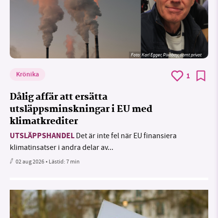
Foto:
Karl Egger, Pixabay, samt privat
Krönika
1
Dålig affär att ersätta
utsläppsminskningar i EU med
klimatkrediter
UTSLÄPPSHANDEL
Det är inte fel när EU finansiera
klimatinsatser i andra delar av...
02 aug 2026
• Lästid:
7 min