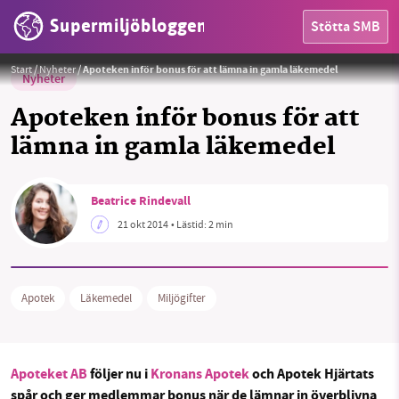
Supermiljöbloggen
Stötta SMB
Mediciner, piller, apotek
Foto:
Public Domain CC0
Start
/
Nyheter
/
Apoteken inför bonus för att lämna in gamla läkemedel
Nyheter
Apoteken inför bonus för att
lämna in gamla läkemedel
HEM
Beatrice Rindevall
OMRÅDEN
21 okt 2014
• Lästid:
2 min
MILJÖFAKTA
OM OSS
Apotek
Läkemedel
Miljögifter
Sök
Sparade inlägg
Tipsa oss
Apoteket AB
följer nu i
Kronans Apotek
och Apotek Hjärtats
spår och ger medlemmar bonus när de lämnar in överblivna