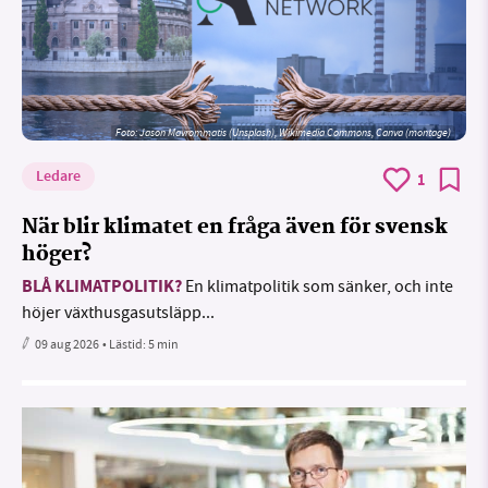
Foto: Jason Mavrommatis (Unsplash), Wikimedia Commons, Canva (montage)
Ledare
1
När blir klimatet en fråga även för svensk
höger?
BLÅ KLIMATPOLITIK?
En klimatpolitik som sänker, och inte
höjer växthusgasutsläpp...
09 aug 2026
• Lästid:
5 min