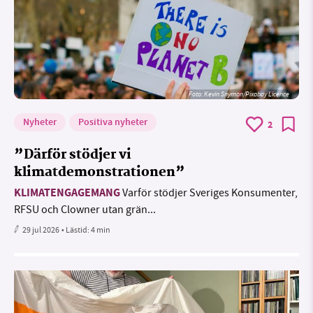
Foto:
Kevin Snyman/Pixabay Licence
Nyheter
Positiva nyheter
2
”Därför stödjer vi
klimatdemonstrationen”
KLIMATENGAGEMANG
Varför stödjer Sveriges Konsumenter,
RFSU och Clowner utan grän...
29 jul 2026
• Lästid:
4 min