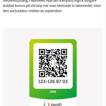
medlemspoäng. I Apoteket Hjärtats kampanj ingick tidigare
dubbel bonus på sitt köp när man lämnade in läkemedel, men
den avslutades i mitten av september.