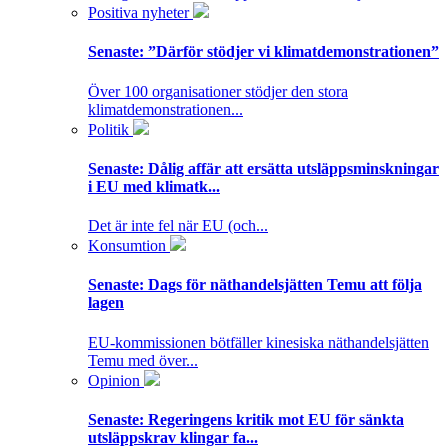
Positiva nyheter
Senaste:
”Därför stödjer vi klimatdemonstrationen”
Över 100 organisationer stödjer den stora
klimatdemonstrationen...
Politik
Senaste:
Dålig affär att ersätta utsläppsminskningar
i EU med klimatk...
Det är inte fel när EU (och...
Konsumtion
Senaste:
Dags för näthandelsjätten Temu att följa
lagen
EU-kommissionen bötfäller kinesiska näthandelsjätten
Temu med över...
Opinion
Senaste:
Regeringens kritik mot EU för sänkta
utsläppskrav klingar fa...