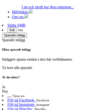
I tal och skrift har flera ministrar...
Miljöfakta
Om oss
Stötta SMB
Sök
Sök
Sparade inlägg
Sparade inlägg
Mina sparade inlägg
Inläggen sparas endast i den här webbläsaren.
Ta bort alla sparade
Är du säker?
Ja
Nej
Tipsa oss
Följ på Facebook
Facebook
Följ på Instagram
Instagram
Följ på BlueSky
BlueSky