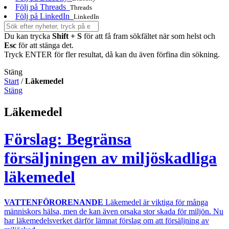
Följ på Threads
Threads
Följ på LinkedIn
LinkedIn
Du kan trycka
Shift + S
för att få fram sökfältet när som helst och
Esc
för att stänga det.
Tryck ENTER för fler resultat, då kan du även förfina din sökning.
Stäng
Start
/
Läkemedel
Stäng
Läkemedel
Förslag: Begränsa
försäljningen av miljöskadliga
läkemedel
VATTENFÖRORENANDE
Läkemedel är viktiga för många
människors hälsa, men de kan även orsaka stor skada för miljön. Nu
har läkemedelsverket därför lämnat förslag om att försäljning av