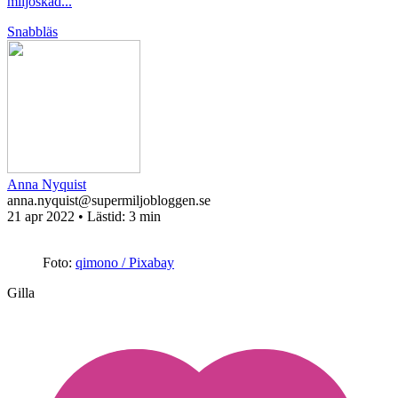
miljöskad...
Snabbläs
Anna Nyquist
anna.nyquist@supermiljobloggen.se
21 apr 2022
• Lästid:
3 min
Foto:
qimono / Pixabay
Gilla