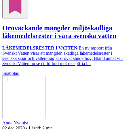
Oroväckande mängder miljöskadliga
läkemedelsrester i våra svenska vatten
LÄKEMEDELSRESTER I VATTEN
En ny rapport från
Svenskt Vatten visar att mängden skadliga läkemedelsrester i
svenska sjöar och vattendrag är oroväckande hög. Bland annat vill
Svenskt Vatten nu se ett förbud mot receptfria l...
Snabbläs
Anna Nyquist
02 dec 2020
• Lästid:
2 min