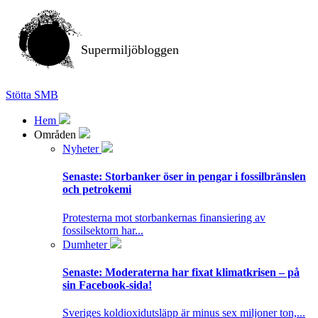
Supermiljöbloggen
Stötta SMB
Hem
Områden
Nyheter
Senaste:
Storbanker öser in pengar i fossilbränslen
och petrokemi
Protesterna mot storbankernas finansiering av
fossilsektorn har...
Dumheter
Senaste:
Moderaterna har fixat klimatkrisen – på
sin Facebook-sida!
Sveriges koldioxidutsläpp är minus sex miljoner ton,...