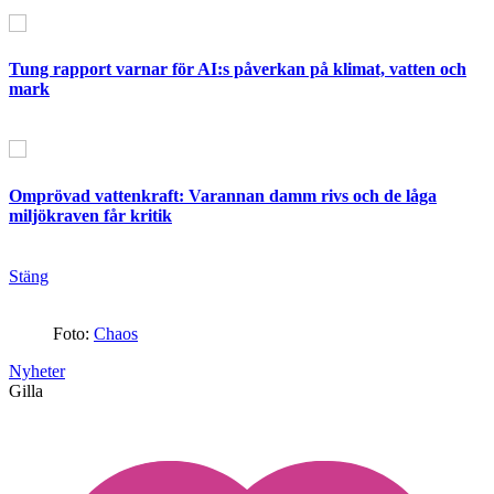
Tung rapport varnar för AI:s påverkan på klimat, vatten och
mark
Omprövad vattenkraft: Varannan damm rivs och de låga
miljökraven får kritik
Stäng
Foto:
Chaos
Nyheter
Gilla