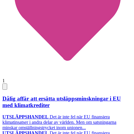
1
Dålig affär att ersätta utsläppsminskningar i EU
med klimatkrediter
UTSLÄPPSHANDEL
Det är inte fel när EU finansiera
klimatinsatser i andra delar av världen. Men om satsningarna
minskar omställningstrycket inom unionen...
UTSLÄPPSHANDEL
Det är inte fel när EU finansiera