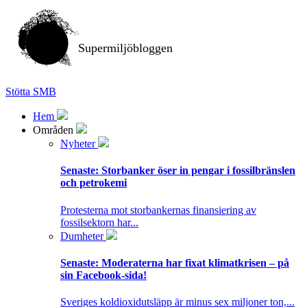
Supermiljöbloggen
Stötta SMB
Hem
Områden
Nyheter
Senaste:
Storbanker öser in pengar i fossilbränslen
och petrokemi
Protesterna mot storbankernas finansiering av
fossilsektorn har...
Dumheter
Senaste:
Moderaterna har fixat klimatkrisen – på
sin Facebook-sida!
Sveriges koldioxidutsläpp är minus sex miljoner ton,...