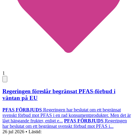
1
Regeringen föreslår begränsat PFAS-förbud i
väntan på EU
PFAS FÖRBJUDS
Regeringen har beslutat om ett begränsat
svenskt förbud mot PFAS i en rad konsumentprodukter. Men det är
lågt hängande frukter, enligt e...
PFAS FÖRBJUDS
Regeringen
har beslutat om ett begränsat svenskt förbud mot PFAS i...
26 jul 2026
• Lästid: