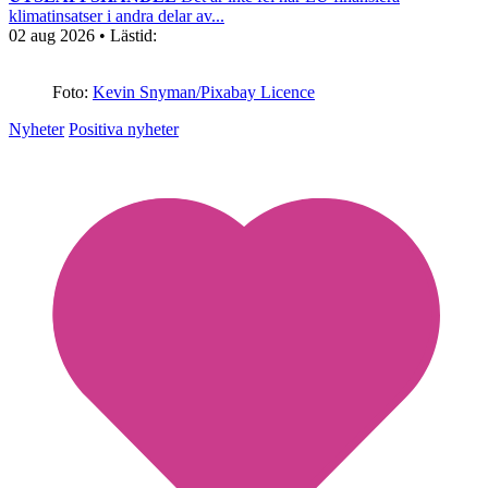
klimatinsatser i andra delar av...
02 aug 2026
• Lästid:
Foto:
Kevin Snyman/Pixabay Licence
Nyheter
Positiva nyheter