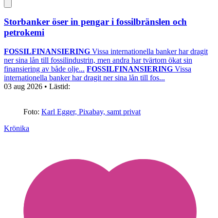
Storbanker öser in pengar i fossilbränslen och
petrokemi
FOSSILFINANSIERING
Vissa internationella banker har dragit
ner sina lån till fossilindustrin, men andra har tvärtom ökat sin
finansiering av både olje...
FOSSILFINANSIERING
Vissa
internationella banker har dragit ner sina lån till fos...
03 aug 2026
• Lästid:
Foto:
Karl Egger, Pixabay, samt privat
Krönika