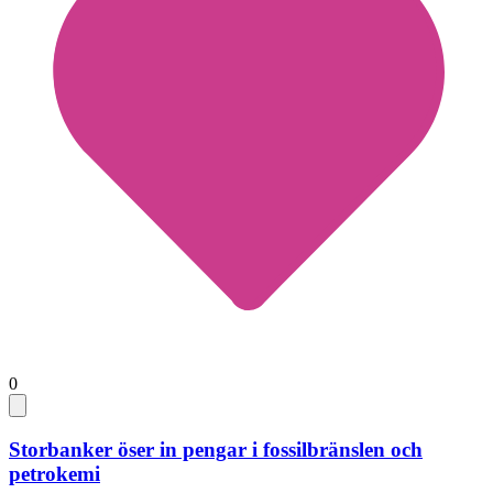
0
Storbanker öser in pengar i fossilbränslen och
petrokemi