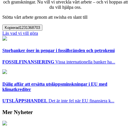
och granskningar. Nu vill vi utveckla vårt arbete – och vi hoppas att
du vill hjälpa oss.
Stötta vårt arbete genom att swisha en slant till
Kopierad
1231368703
Läs vad vi vill göra
Storbanker öser in pengar i fossilbränslen och petrokemi
FOSSILFINANSIERING
Vissa internationella banker ha...
Dålig affär att ersätta utsläppsminskningar i EU med
klimatkrediter
UTSLÄPPSHANDEL
Det är inte fel när EU finansiera k...
Mer Nyheter