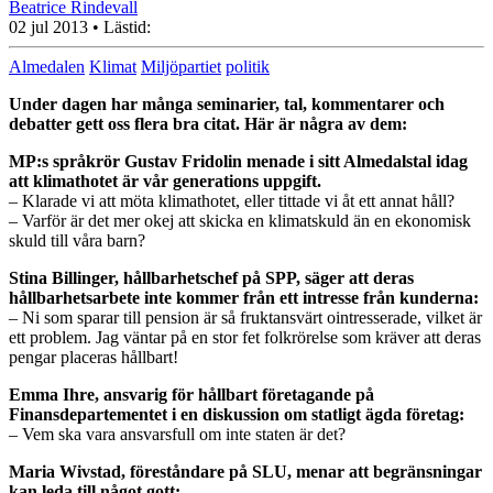
Beatrice Rindevall
02 jul 2013
• Lästid:
Almedalen
Klimat
Miljöpartiet
politik
Under dagen har många seminarier, tal, kommentarer och
debatter gett oss flera bra citat. Här är några av dem:
MP:s språkrör Gustav Fridolin menade i sitt Almedalstal idag
att klimathotet är vår generations uppgift.
– Klarade vi att möta klimathotet, eller tittade vi åt ett annat håll?
– Varför är det mer okej att skicka en klimatskuld än en ekonomisk
skuld till våra barn?
Stina Billinger, hållbarhetschef på SPP, säger att deras
hållbarhetsarbete inte kommer från ett intresse från kunderna:
– Ni som sparar till pension är så fruktansvärt ointresserade, vilket är
ett problem. Jag väntar på en stor fet folkrörelse som kräver att deras
pengar placeras hållbart!
Emma Ihre, ansvarig för hållbart företagande på
Finansdepartementet i en diskussion om statligt ägda företag:
– Vem ska vara ansvarsfull om inte staten är det?
Maria Wivstad, föreståndare på SLU, menar att begränsningar
kan leda till något gott: