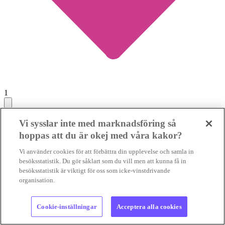
1
Dålig affär att ersätta utsläppsminskningar i EU
Vi sysslar inte med marknadsföring så
med klimatkrediter
hoppas att du är okej med våra kakor?
Vi använder cookies för att förbättra din upplevelse och samla in
UTSLÄPPSHANDEL
Det är inte fel när EU finansiera
besöksstatistik. Du gör såklart som du vill men att kunna få in
klimatinsatser i andra delar av världen. Men om satsningarna
besöksstatistik är viktigt för oss som icke-vinstdrivande
minskar omställningstrycket inom unionen...
UTSLÄPPSHANDEL
Det är inte fel när EU finansiera
organisation.
klimatinsatser i andra delar av...
02 aug 2026
• Lästid:
Cookie-inställningar
Acceptera alla cookies
Foto:
Kevin Snyman/Pixabay Licence