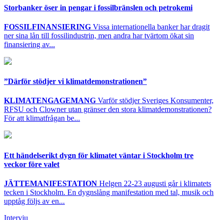
Storbanker öser in pengar i fossilbränslen och petrokemi
FOSSILFINANSIERING
Vissa internationella banker har dragit
ner sina lån till fossilindustrin, men andra har tvärtom ökat sin
finansiering av...
”Därför stödjer vi klimatdemonstrationen”
KLIMATENGAGEMANG
Varför stödjer Sveriges Konsumenter,
RFSU och Clowner utan gränser den stora klimatdemonstrationen?
För att klimatfrågan be...
Ett händelserikt dygn för klimatet väntar i Stockholm tre
veckor före valet
JÄTTEMANIFESTATION
Helgen 22-23 augusti går i klimatets
tecken i Stockholm. En dygnslång manifestation med tal, musik och
upptåg följs av en...
Intervju