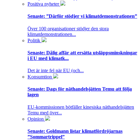
Positiva nyheter
Senaste:
”Därför stödjer vi klimatdemonstrationen”
Över 100 organisationer stödjer den stora
klimatdemonstrationen...
Politik
Senaste:
Dålig affär att ersätta utsläppsminskningar
i EU med klimatk...
Det är inte fel när EU (och...
Konsumtion
Senaste:
Dags för näthandelsjätten Temu att följa
lagen
EU-kommissionen bötfäller kinesiska näthandelsjätten
Temu med över...
Opinion
Senaste:
Goldmann listar klimatfördröjarnas
”Sommartrippel”