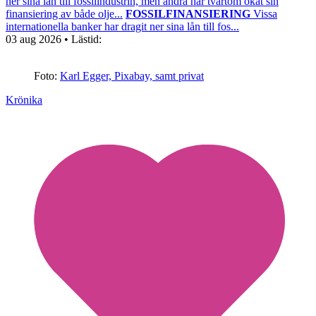
ner sina lån till fossilindustrin, men andra har tvärtom ökat sin
finansiering av både olje...
FOSSILFINANSIERING
Vissa
internationella banker har dragit ner sina lån till fos...
03 aug 2026
• Lästid:
Foto:
Karl Egger, Pixabay, samt privat
Krönika