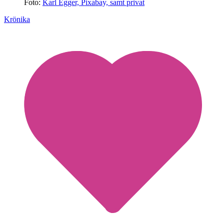
Foto:
Karl Egger, Pixabay, samt privat
Krönika