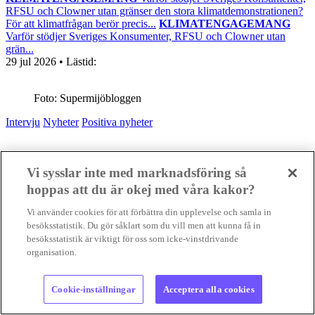
RFSU och Clowner utan gränser den stora klimatdemonstrationen?
För att klimatfrågan berör precis...
KLIMATENGAGEMANG
Varför stödjer Sveriges Konsumenter, RFSU och Clowner utan
grän...
29 jul 2026
• Lästid:
Foto: Supermijöbloggen
Intervju
Nyheter
Positiva nyheter
Vi sysslar inte med marknadsföring så
hoppas att du är okej med våra kakor?
Vi använder cookies för att förbättra din upplevelse och samla in
besöksstatistik. Du gör såklart som du vill men att kunna få in
besöksstatistik är viktigt för oss som icke-vinstdrivande
organisation.
Cookie-inställningar
Acceptera alla cookies