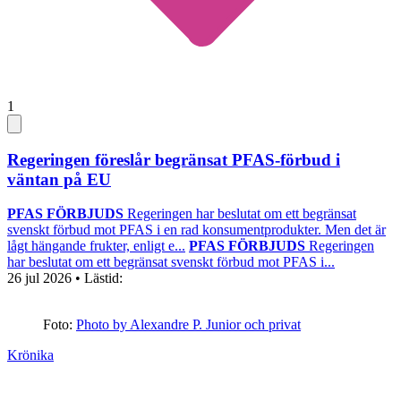
1
Regeringen föreslår begränsat PFAS-förbud i
väntan på EU
PFAS FÖRBJUDS
Regeringen har beslutat om ett begränsat
svenskt förbud mot PFAS i en rad konsumentprodukter. Men det är
lågt hängande frukter, enligt e...
PFAS FÖRBJUDS
Regeringen
har beslutat om ett begränsat svenskt förbud mot PFAS i...
26 jul 2026
• Lästid:
Foto:
Photo by Alexandre P. Junior och privat
Krönika