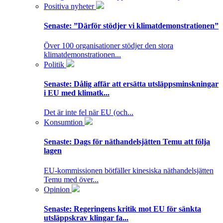
Positiva nyheter
Senaste:
”Därför stödjer vi klimatdemonstrationen”
Över 100 organisationer stödjer den stora
klimatdemonstrationen...
Politik
Senaste:
Dålig affär att ersätta utsläppsminskningar
i EU med klimatk...
Det är inte fel när EU (och...
Konsumtion
Senaste:
Dags för näthandelsjätten Temu att följa
lagen
EU-kommissionen bötfäller kinesiska näthandelsjätten
Temu med över...
Opinion
Senaste:
Regeringens kritik mot EU för sänkta
utsläppskrav klingar fa...