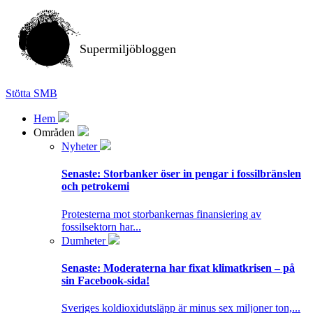
Supermiljöbloggen
Stötta SMB
Hem
Områden
Nyheter
Senaste:
Storbanker öser in pengar i fossilbränslen
och petrokemi
Protesterna mot storbankernas finansiering av
fossilsektorn har...
Dumheter
Senaste:
Moderaterna har fixat klimatkrisen – på
sin Facebook-sida!
Sveriges koldioxidutsläpp är minus sex miljoner ton,...