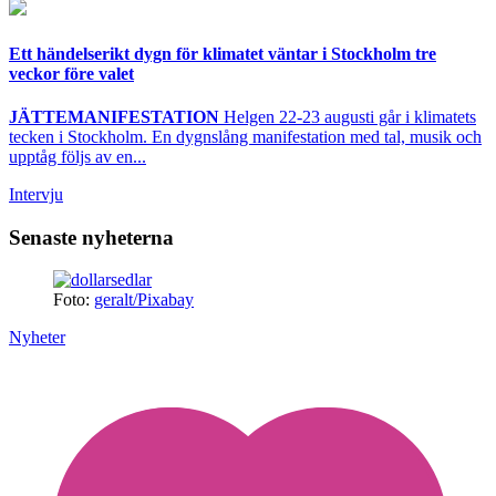
Ett händelserikt dygn för klimatet väntar i Stockholm tre
veckor före valet
JÄTTEMANIFESTATION
Helgen 22-23 augusti går i klimatets
tecken i Stockholm. En dygnslång manifestation med tal, musik och
upptåg följs av en...
Intervju
Senaste nyheterna
Foto:
geralt/Pixabay
Nyheter