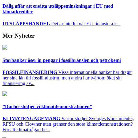
Dålig affär att ersätta utsläppsminskningar i EU med
klimatkrediter
UTSLÄPPSHANDEL
Det är inte fel när EU finansiera k...
Mer Nyheter
Storbanker öser in pengar i fossilbränslen och petrokemi
FOSSILFINANSIERING
Vissa internationella banker har dragit
ner sina lån till fossilindustrin, men andra har tvärtom ökat sin
finansiering av...
”Därför stödjer vi klimatdemonstrationen”
KLIMATENGAGEMANG
Varför stödjer Sveriges Konsumenter,
RFSU och Clowner utan gränser den stora klimatdemonstrationen?
För att klimatfrågan be...