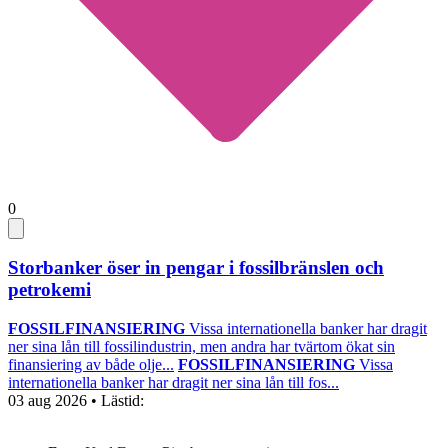
0
Storbanker öser in pengar i fossilbränslen och
petrokemi
FOSSILFINANSIERING
Vissa internationella banker har dragit
ner sina lån till fossilindustrin, men andra har tvärtom ökat sin
finansiering av både olje...
FOSSILFINANSIERING
Vissa
internationella banker har dragit ner sina lån till fos...
03 aug 2026
• Lästid: