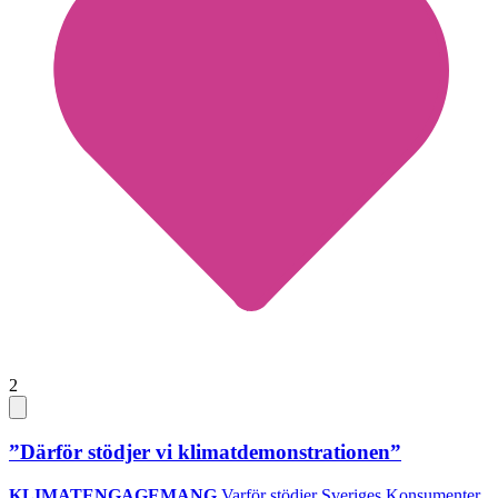
2
”Därför stödjer vi klimatdemonstrationen”
KLIMATENGAGEMANG
Varför stödjer Sveriges Konsumenter,