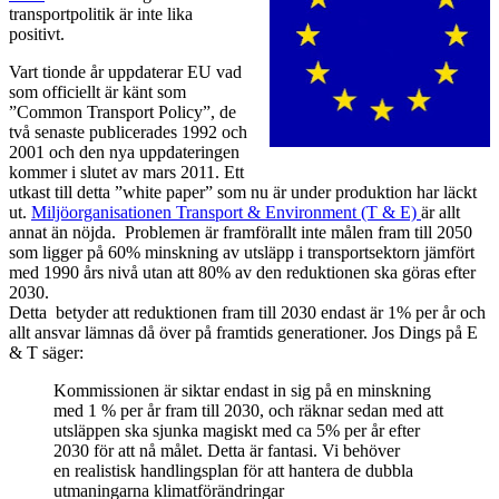
transportpolitik är inte lika
positivt.
Vart tionde år uppdaterar EU vad
som officiellt är känt som
”Common Transport Policy”, de
två senaste publicerades 1992 och
2001 och den nya uppdateringen
kommer i slutet av mars 2011. Ett
utkast till detta ”white paper” som nu är under produktion har läckt
ut.
Miljöorganisationen Transport & Environment (T & E)
är allt
annat än nöjda. Problemen är framförallt inte målen fram till 2050
som ligger på 60% minskning av utsläpp i transportsektorn jämfört
med 1990 års nivå utan att 80% av den reduktionen ska göras efter
2030.
Detta betyder att reduktionen fram till 2030 endast är 1% per år och
allt ansvar lämnas då över på framtids generationer. Jos Dings på E
& T säger:
Kommissionen är siktar endast in sig på en minskning
med 1 % per år fram till 2030, och räknar sedan med att
utsläppen ska sjunka magiskt med ca 5% per år efter
2030 för att nå målet. Detta är fantasi. Vi behöver
en realistisk handlingsplan för att hantera de dubbla
utmaningarna klimatförändringar