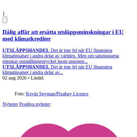
1
Dålig affär att ersätta utsläppsminskningar i EU
med klimatkrediter
UTSLÄPPSHANDEL
Det är inte fel när EU finansiera
klimatinsatser i andra delar av världen. Men om satsningarna
minskar omställningstrycket inom unionen...
UTSLÄPPSHANDEL
Det är inte fel när EU finansiera
klimatinsatser i andra delar av...
02 aug 2026
• Lästid:
Foto:
Kevin Snyman/Pixabay Licence
Nyheter
Positiva nyheter