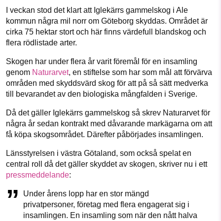
Facebook
Instagram
BlueSky
1231368703
I veckan stod det klart att Iglekärrs gammelskog i Ale
kommun några mil norr om Göteborg skyddas. Området är
Läs vad vi vill göra
cirka 75 hektar stort och här finns värdefull blandskog och
Threads
LinkedIn
flera rödlistade arter.
Skogen har under flera år varit föremål för en insamling
genom
Naturarvet
, en stiftelse som har som mål att förvärva
områden med skyddsvärd skog för att på så sätt medverka
till bevarandet av den biologiska mångfalden i Sverige.
Då det gäller Iglekärrs gammelskog så skrev Naturarvet för
några år sedan kontrakt med dåvarande markägarna om att
få köpa skogsområdet. Därefter påbörjades insamlingen.
Länsstyrelsen i västra Götaland, som också spelat en
central roll då det gäller skyddet av skogen, skriver nu i ett
pressmeddelande
:
Under årens lopp har en stor mängd
privatpersoner, företag med flera engagerat sig i
insamlingen. En insamling som när den nått halva