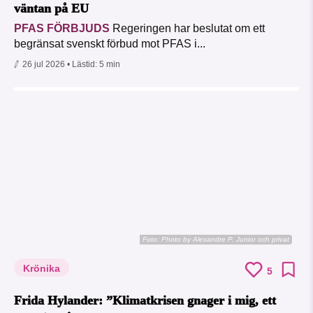
väntan på EU
PFAS FÖRBJUDS
Regeringen har beslutat om ett
begränsat svenskt förbud mot PFAS i...
26 jul 2026
• Lästid:
5 min
Foto:
Photo by Alexandre P. Junior och privat
Krönika
5
Frida Hylander: ”Klimatkrisen gnager i mig, ett