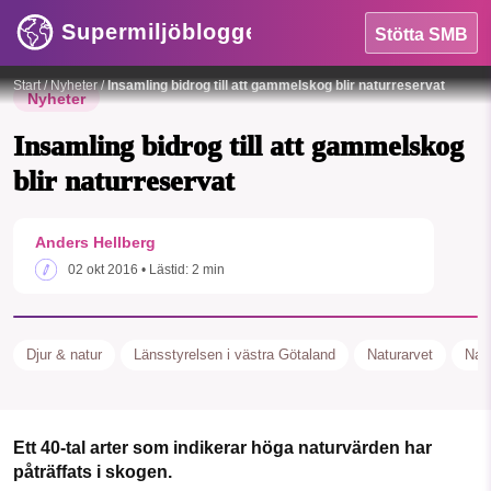
Supermiljöbloggen
Stötta SMB
Foto: Anders Hellberg
Start
/
Nyheter
/
Insamling bidrog till att gammelskog blir naturreservat
Nyheter
Insamling bidrog till att gammelskog
blir naturreservat
HEM
Anders Hellberg
OMRÅDEN
SMB kämpar för en hållbar framtid. Sedan
02 okt 2016
• Lästid:
2 min
starten 2010 har vår ideella redaktion
MILJÖFAKTA
drivit miljödebatten framåt genom
nyhetsbevakning och granskningar. Nu
OM OSS
Djur & natur
Länsstyrelsen i västra Götaland
Naturarvet
Natu
vill vi utveckla vårt arbete – och vi
hoppas att du vill hjälpa oss.
Sök
Sparade inlägg
Tipsa oss
Ett 40-tal arter som indikerar höga naturvärden har
Stötta vårt arbete genom att swisha en slant till
påträffats i skogen.