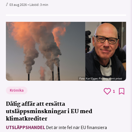
03 aug 2026
• Lästid:
3 min
Foto:
Karl Egger, Pixabay, samt privat
Krönika
1
Dålig affär att ersätta
utsläppsminskningar i EU med
klimatkrediter
UTSLÄPPSHANDEL
Det är inte fel när EU finansiera