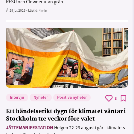
RFSU och Clowner utan grän...
29 jul 2026
• Lästid:
4 min
Foto: Supermijöbloggen
Intervju
Nyheter
Positiva nyheter
8
Ett händelserikt dygn för klimatet väntar i
Stockholm tre veckor före valet
JÄTTEMANIFESTATION
Helgen 22-23 augusti går i klimatets