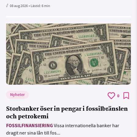
08 aug 2026
• Lästid:
6 min
Foto:
geralt/Pixabay
Nyheter
0
Storbanker öser in pengar i fossilbränslen
och petrokemi
FOSSILFINANSIERING
Vissa internationella banker har
dragit ner sina lån till fos...