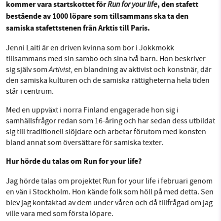
kommer vara startskottet för
Run for your life
, den stafett
bestående av 1000 löpare som tillsammans ska ta den
Facebook
Instagram
BlueSky
samiska stafettstenen från Arktis till Paris.
SMB kämpar för en hållbar framtid. Sedan
Jenni Laiti är en driven kvinna som bor i Jokkmokk
Threads
LinkedIn
starten 2010 har vår ideella redaktion drivit
tillsammans med sin sambo och sina två barn. Hon beskriver
miljödebatten framåt genom
Artivist
sig själv som
, en blandning av aktivist och konstnär, där
nyhetsbevakning och granskningar. Nu vill vi
den samiska kulturen och de samiska rättigheterna hela tiden
utveckla vårt arbete – och vi hoppas att du
står i centrum.
vill hjälpa oss.
Med en uppväxt i norra Finland engagerade hon sig i
samhällsfrågor redan som 16-åring och har sedan dess utbildat
Stötta vårt arbete genom att swisha en slant till
sig till traditionell slöjdare och arbetar förutom med konsten
bland annat som översättare för samiska texter.
1231368703
Hur hörde du talas om Run for your life?
Läs vad vi vill göra
Jag hörde talas om projektet Run for your life i februari genom
en vän i Stockholm. Hon kände folk som höll på med detta. Sen
blev jag kontaktad av dem under våren och då tillfrågad om jag
ville vara med som första löpare.