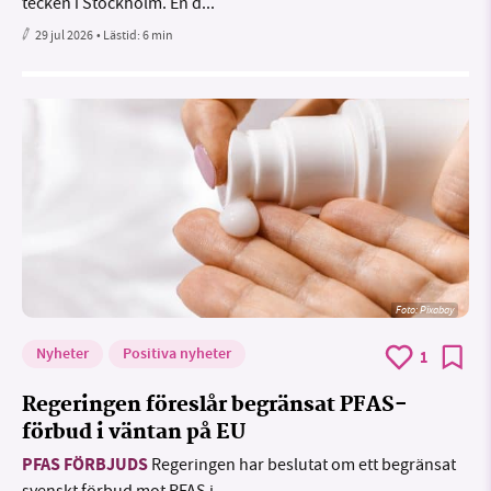
tecken i Stockholm. En d...
29 jul 2026
• Lästid:
6 min
Foto:
Pixabay
Nyheter
Positiva nyheter
1
Regeringen föreslår begränsat PFAS-
förbud i väntan på EU
PFAS FÖRBJUDS
Regeringen har beslutat om ett begränsat
svenskt förbud mot PFAS i...