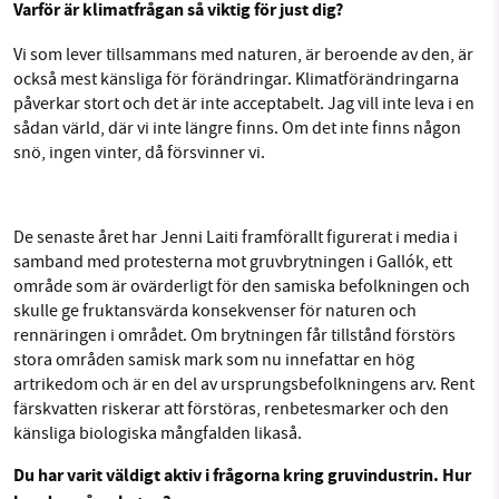
Varför är klimatfrågan så viktig för just dig?
Vi som lever tillsammans med naturen, är beroende av den, är
också mest känsliga för förändringar. Klimatförändringarna
påverkar stort och det är inte acceptabelt. Jag vill inte leva i en
sådan värld, där vi inte längre finns. Om det inte finns någon
snö, ingen vinter, då försvinner vi.
De senaste året har Jenni Laiti framförallt figurerat i media i
samband med protesterna mot gruvbrytningen i Gallók, ett
område som är ovärderligt för den samiska befolkningen och
skulle ge fruktansvärda konsekvenser för naturen och
rennäringen i området. Om brytningen får tillstånd förstörs
stora områden samisk mark som nu innefattar en hög
artrikedom och är en del av ursprungsbefolkningens arv. Rent
färskvatten riskerar att förstöras, renbetesmarker och den
känsliga biologiska mångfalden likaså.
Du har varit väldigt aktiv i frågorna kring gruvindustrin. Hur