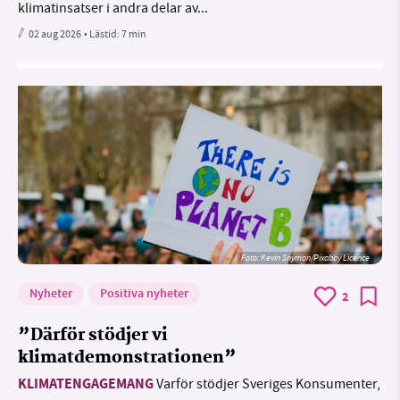
klimatinsatser i andra delar av...
02 aug 2026
• Lästid:
7 min
Foto:
Kevin Snyman/Pixabay Licence
Nyheter
Positiva nyheter
2
”Därför stödjer vi
klimatdemonstrationen”
KLIMATENGAGEMANG
Varför stödjer Sveriges Konsumenter,