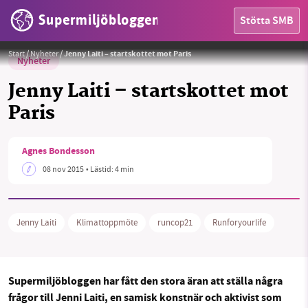
Supermiljöbloggen
Stötta SMB
Foto: Jenni Laiti/Privat
Start
/
Nyheter
/
Jenny Laiti – startskottet mot Paris
Nyheter
Jenny Laiti – startskottet mot
Paris
HEM
Agnes Bondesson
08 nov 2015
• Lästid:
4 min
OMRÅDEN
MILJÖFAKTA
Jenny Laiti
Klimattoppmöte
runcop21
Runforyourlife
OM OSS
Supermiljöbloggen har fått den stora äran att ställa några
frågor till Jenni Laiti, en samisk konstnär och aktivist som
Sök
Sparade inlägg
Tipsa oss