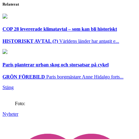
Relaterat
COP 28 levererade klimatavtal – som kan bli historiskt
HISTORISKT AVTAL (?)
Världens länder har antagit e...
Paris planterar urban skog och storsatsar på cykel
GRÖN FÖREBILD
Paris borgmästare Anne Hidalgo forts...
Stäng
Foto:
Nyheter