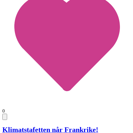
0
Klimatstafetten når Frankrike!