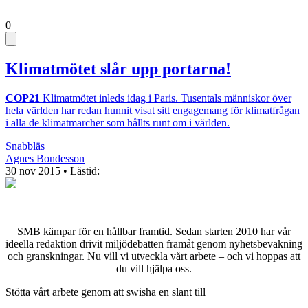
0
Klimatmötet slår upp portarna!
COP21
Klimatmötet inleds idag i Paris. Tusentals människor över
hela världen har redan hunnit visat sitt engagemang för klimatfrågan
i alla de klimatmarcher som hållts runt om i världen.
Snabbläs
Agnes Bondesson
30 nov 2015
• Lästid:
SMB kämpar för en hållbar framtid. Sedan starten 2010 har vår
ideella redaktion drivit miljödebatten framåt genom nyhetsbevakning
och granskningar. Nu vill vi utveckla vårt arbete – och vi hoppas att
du vill hjälpa oss.
Stötta vårt arbete genom att swisha en slant till