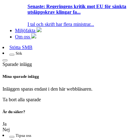
Senaste:
Regeringens kritik mot EU för sänkta
utsläppskrav klingar fa...
I tal och skrift har flera ministrar...
Miljöfakta
Om oss
Stötta SMB
Sök
Sparade inlägg
Mina sparade inlägg
Inläggen sparas endast i den här webbläsaren.
Ta bort alla sparade
Är du säker?
Ja
Nej
Tipsa oss