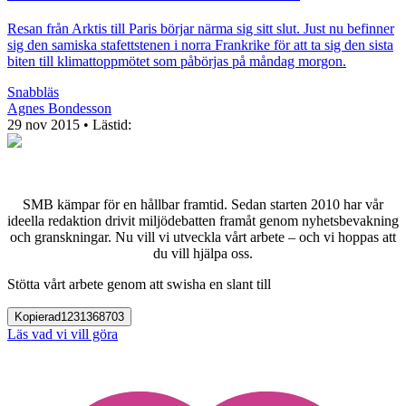
Resan från Arktis till Paris börjar närma sig sitt slut. Just nu befinner
sig den samiska stafettstenen i norra Frankrike för att ta sig den sista
biten till klimattoppmötet som påbörjas på måndag morgon.
Snabbläs
Agnes Bondesson
29 nov 2015
• Lästid:
SMB kämpar för en hållbar framtid. Sedan starten 2010 har vår
ideella redaktion drivit miljödebatten framåt genom nyhetsbevakning
och granskningar. Nu vill vi utveckla vårt arbete – och vi hoppas att
du vill hjälpa oss.
Stötta vårt arbete genom att swisha en slant till
Kopierad
1231368703
Läs vad vi vill göra