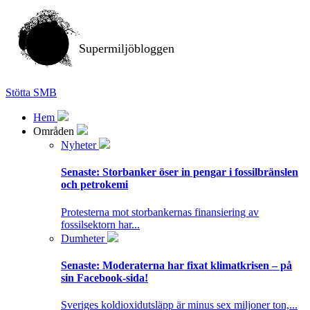
Supermiljöbloggen
Stötta SMB
Hem
Områden
Nyheter
Senaste:
Storbanker öser in pengar i fossilbränslen
och petrokemi
Protesterna mot storbankernas finansiering av
fossilsektorn har...
Dumheter
Senaste:
Moderaterna har fixat klimatkrisen – på
sin Facebook-sida!
Sveriges koldioxidutsläpp är minus sex miljoner ton,...