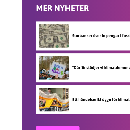
MER NYHETER
Storbanker öser in pengar i fos
”Därför stödjer vi klimatdemon
Ett händelserikt dygn för klimat