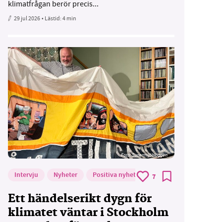
klimatfrågan berör precis...
29 jul 2026
• Lästid:
4 min
Foto: Supermijöbloggen
Intervju
Nyheter
Positiva nyheter
7
Ett händelserikt dygn för
klimatet väntar i Stockholm