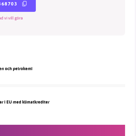
368703
d vi vill göra
len och petrokemi
ar i EU med klimatkrediter