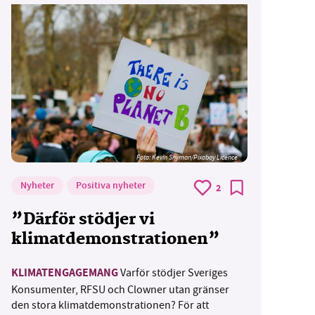
Foto:
Kevin Snyman/Pixabay Licence
Nyheter
Positiva nyheter
2
”Därför stödjer vi
klimatdemonstrationen”
KLIMATENGAGEMANG
Varför stödjer Sveriges
Konsumenter, RFSU och Clowner utan gränser
den stora klimatdemonstrationen? För att