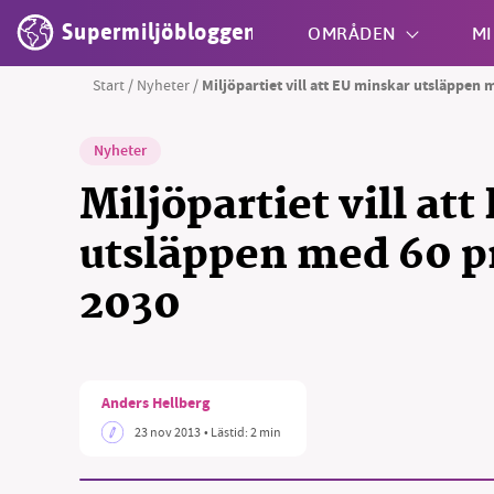
Supermiljöbloggen
OMRÅDEN
MI
Start
/
Nyheter
/
Miljöpartiet vill att EU minskar utsläppen m
Shift + S
Nyheter
Miljöpartiet vill at
utsläppen med 60 pr
2030
Anders Hellberg
23 nov 2013
• Lästid:
2 min