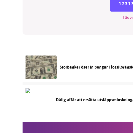
1231
Läs va
Storbanker öser in pengar i fossilbräns
Dålig affär att ersätta utsläppsminskning