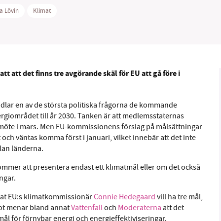
la Lövin
Klimat
B kämpar för en hållbar framtid. Sedan starten 2010 har 
t att det finns tre avgörande skäl för EU att gå före i
ideella redaktion drivit miljödebatten framåt genom
tsbevakning och granskningar. Nu vill vi utveckla vårt arb
och vi hoppas att du vill hjälpa oss.
dlar en av de största politiska frågorna de kommande
rgiområdet till år 2030. Tanken är att medlemsstaternas
Stötta vårt arbete genom att swisha en slant till
t möte i mars. Men EU-kommissionens förslag på målsättningar
ch väntas komma först i januari, vilket innebär att det inte
1231368703
llan länderna.
ommer att presentera endast ett klimatmål eller om det också
Läs vad vi vill göra
ngar.
nnat EU:s klimatkommissionär
Connie Hedegaard
vill ha tre mål,
ot menar bland annat
Vattenfall
och
Moderaterna
att det
ål för förnybar energi och energieffektiviseringar.