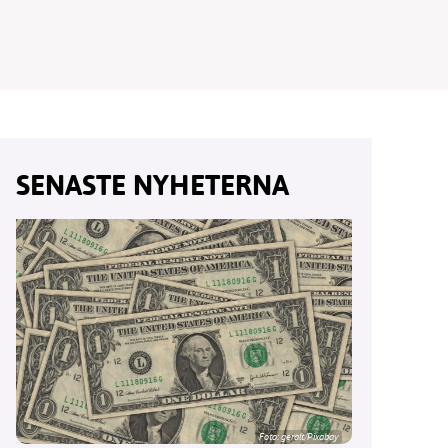
vår
SENASTE NYHETERNA
ete –
Foto:
geralt/Pixabay