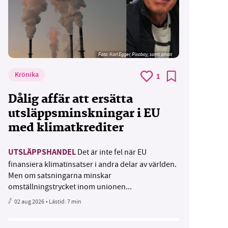
Foto:
Karl Egger, Pixabay, samt privat
Krönika
1
Dålig affär att ersätta
utsläppsminskningar i EU
med klimatkrediter
UTSLÄPPSHANDEL
Det är inte fel när EU
finansiera klimatinsatser i andra delar av världen.
Men om satsningarna minskar
omställningstrycket inom unionen...
02 aug 2026
• Lästid:
7 min