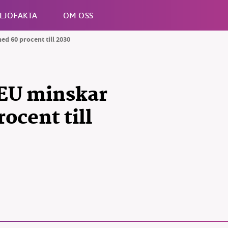
LJÖFAKTA
OM OSS
ed 60 procent till 2030
Esc
t EU minskar
ocent till