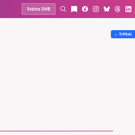
Stötta SMB
←
TIPSA!