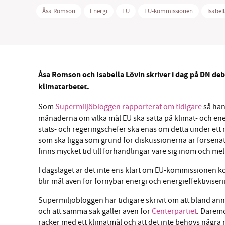
Åsa Romson
Energi
EU
EU-kommissionen
Isabel
SM
Åsa Romson och Isabella Lövin skriver i dag på DN debat
klimatarbetet.
nyhe
Som
Supermiljöbloggen rapporterat om tidigare
så han
månaderna om vilka mål EU ska sätta på klimat- och ene
stats- och regeringschefer ska enas om detta under et
som ska ligga som grund för diskussionerna är försenat o
finns mycket tid till förhandlingar vare sig inom och me
I dagsläget är det inte ens klart om EU-kommissionen k
blir mål även för förnybar energi och energieffektiviseri
Supermiljöbloggen har tidigare skrivit om att bland a
och att samma sak gäller även för
Centerpartiet
. Därem
räcker med ett klimatmål och att det inte behövs några m