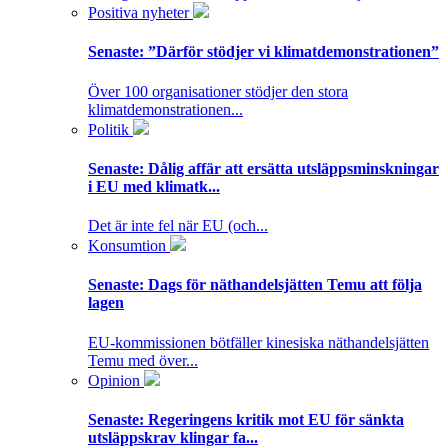
Positiva nyheter
Senaste:
”Därför stödjer vi klimatdemonstrationen”
Över 100 organisationer stödjer den stora
klimatdemonstrationen...
Politik
Senaste:
Dålig affär att ersätta utsläppsminskningar
i EU med klimatk...
Det är inte fel när EU (och...
Konsumtion
Senaste:
Dags för näthandelsjätten Temu att följa
lagen
EU-kommissionen bötfäller kinesiska näthandelsjätten
Temu med över...
Opinion
Senaste:
Regeringens kritik mot EU för sänkta
utsläppskrav klingar fa...