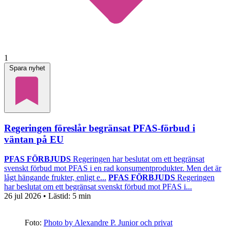
1
Spara nyhet
Regeringen föreslår begränsat PFAS-förbud i
väntan på EU
PFAS FÖRBJUDS
Regeringen har beslutat om ett begränsat
svenskt förbud mot PFAS i en rad konsumentprodukter. Men det är
lågt hängande frukter, enligt e...
PFAS FÖRBJUDS
Regeringen
har beslutat om ett begränsat svenskt förbud mot PFAS i...
26 jul 2026
• Lästid:
5 min
Foto:
Photo by Alexandre P. Junior och privat