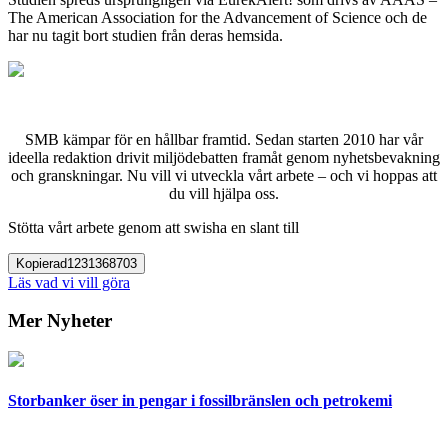
The American Association for the Advancement of Science och de
har nu tagit bort studien från deras hemsida.
SMB kämpar för en hållbar framtid. Sedan starten 2010 har vår
ideella redaktion drivit miljödebatten framåt genom nyhetsbevakning
och granskningar. Nu vill vi utveckla vårt arbete – och vi hoppas att
du vill hjälpa oss.
Stötta vårt arbete genom att swisha en slant till
Kopierad
1231368703
Läs vad vi vill göra
Mer Nyheter
Storbanker öser in pengar i fossilbränslen och petrokemi