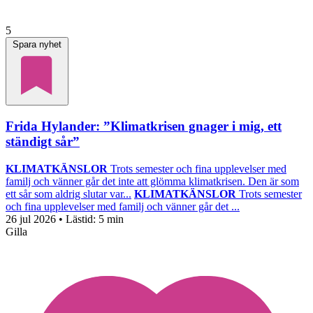
5
Spara nyhet
Frida Hylander: ”Klimatkrisen gnager i mig, ett
ständigt sår”
KLIMATKÄNSLOR
Trots semester och fina upplevelser med
familj och vänner går det inte att glömma klimatkrisen. Den är som
ett sår som aldrig slutar var...
KLIMATKÄNSLOR
Trots semester
och fina upplevelser med familj och vänner går det ...
26 jul 2026
• Lästid:
5 min
Gilla