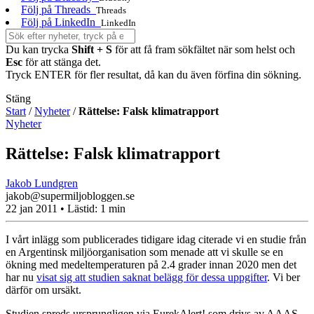
Följ på Threads
Threads
Följ på LinkedIn
LinkedIn
Du kan trycka
Shift + S
för att få fram sökfältet när som helst och
Esc
för att stänga det.
Tryck ENTER för fler resultat, då kan du även förfina din sökning.
Stäng
Start
/
Nyheter
/
Rättelse: Falsk klimatrapport
Nyheter
Rättelse: Falsk klimatrapport
Jakob Lundgren
jakob@supermiljobloggen.se
22 jan 2011
• Lästid:
1 min
I vårt inlägg som publicerades tidigare idag citerade vi en studie från
en Argentinsk miljöorganisation som menade att vi skulle se en
ökning med medeltemperaturen på 2.4 grader innan 2020 men det
har nu
visat sig att studien saknat belägg för dessa uppgifter
. Vi ber
därför om ursäkt.
Studien spreds ursprungligen via EurekAlert! som drivs av AAAS –