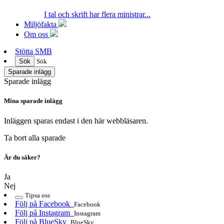
I tal och skrift har flera ministrar...
Miljöfakta
Om oss
Stötta SMB
Sök
Sök
Sparade inlägg
Sparade inlägg
Mina sparade inlägg
Inläggen sparas endast i den här webbläsaren.
Ta bort alla sparade
Är du säker?
Ja
Nej
Tipsa oss
Följ på Facebook
Facebook
Följ på Instagram
Instagram
Följ på BlueSky
BlueSky