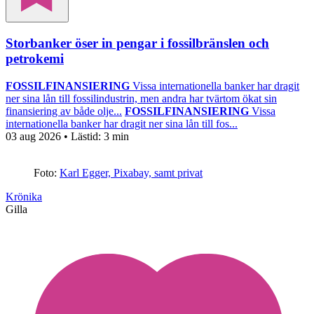
Storbanker öser in pengar i fossilbränslen och
petrokemi
FOSSILFINANSIERING
Vissa internationella banker har dragit
ner sina lån till fossilindustrin, men andra har tvärtom ökat sin
finansiering av både olje...
FOSSILFINANSIERING
Vissa
internationella banker har dragit ner sina lån till fos...
03 aug 2026
• Lästid:
3 min
Foto:
Karl Egger, Pixabay, samt privat
Krönika
Gilla