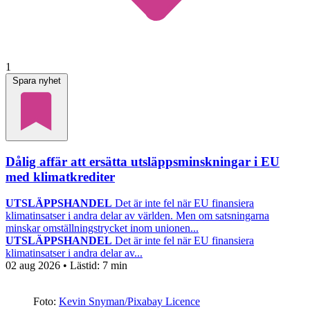
1
Spara nyhet
Dålig affär att ersätta utsläppsminskningar i EU
med klimatkrediter
UTSLÄPPSHANDEL
Det är inte fel när EU finansiera
klimatinsatser i andra delar av världen. Men om satsningarna
minskar omställningstrycket inom unionen...
UTSLÄPPSHANDEL
Det är inte fel när EU finansiera
klimatinsatser i andra delar av...
02 aug 2026
• Lästid:
7 min
Foto:
Kevin Snyman/Pixabay Licence