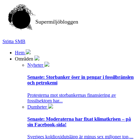
Supermiljöbloggen
Stötta SMB
Hem
Områden
Nyheter
Senaste:
Storbanker öser in pengar i fossilbränslen
och petrokemi
Protesterna mot storbankernas finansiering av
fossilsektorn har...
Dumheter
Senaste:
Moderaterna har fixat klimatkrisen – på
sin Facebook-sida!
Sveriges koldioxidutsläpp är minus sex miljoner ton,...