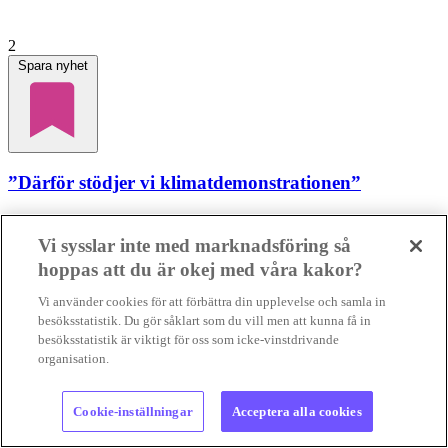
2
Spara nyhet
”Därför stödjer vi klimatdemonstrationen”
KLIMATENGAGEMANG
Varför stödjer Sveriges Konsumenter,
RFSU och Clowner utan gränser den stora klimatdemonstrationen?
Vi sysslar inte med marknadsföring så
För att klimatfrågan berör precis...
KLIMATENGAGEMANG
hoppas att du är okej med våra kakor?
Varför stödjer Sveriges Konsumenter, RFSU och Clowner utan
grän...
Vi använder cookies för att förbättra din upplevelse och samla in
29 jul 2026
• Lästid:
4 min
besöksstatistik. Du gör såklart som du vill men att kunna få in
besöksstatistik är viktigt för oss som icke-vinstdrivande
organisation.
Foto: Supermijöbloggen
Intervju
Nyheter
Positiva nyheter
Cookie-inställningar
Acceptera alla cookies
Gilla