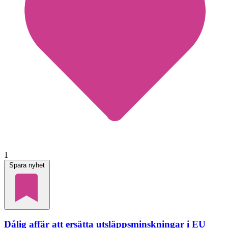
1
Spara nyhet
Dålig affär att ersätta utsläppsminskningar i EU