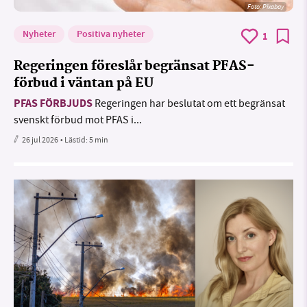
Foto:
Pixabay
Nyheter
Positiva nyheter
1
Regeringen föreslår begränsat PFAS-
förbud i väntan på EU
PFAS FÖRBJUDS
Regeringen har beslutat om ett begränsat
svenskt förbud mot PFAS i...
26 jul 2026
• Lästid:
5 min