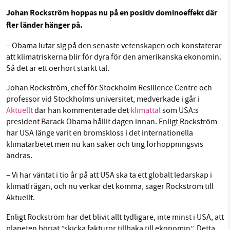
Johan Rockström hoppas nu på en positiv dominoeffekt där
Facebook
Instagram
BlueSky
fler länder hänger på.
SMB kämpar för en hållbar framtid. Sedan
Threads
LinkedIn
– Obama lutar sig på den senaste vetenskapen och konstaterar
starten 2010 har vår ideella redaktion drivit
att klimatriskerna blir för dyra för den amerikanska ekonomin.
miljödebatten framåt genom
Så det är ett oerhört starkt tal.
nyhetsbevakning och granskningar. Nu vill vi
Johan Rockström, chef för Stockholm Resilience Centre och
utveckla vårt arbete – och vi hoppas att du
professor vid Stockholms universitet, medverkade i går i
vill hjälpa oss.
Aktuellt
där han kommenterade det
klimattal
som USA:s
president Barack Obama hållit dagen innan. Enligt Rockström
Stötta vårt arbete genom att swisha en slant till
har USA länge varit en bromskloss i det internationella
klimatarbetet men nu kan saker och ting förhoppningsvis
1231368703
ändras.
– Vi har väntat i tio år på att USA ska ta ett globalt ledarskap i
Läs vad vi vill göra
klimatfrågan, och nu verkar det komma, säger Rockström till
Aktuellt.
Enligt Rockström har det blivit allt tydligare, inte minst i USA, att
planeten börjat ”skicka fakturor tillbaka till ekonomin”. Detta