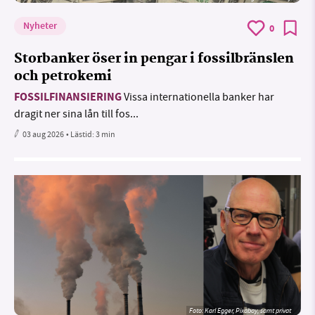
Nyheter
0
Storbanker öser in pengar i fossilbränslen
och petrokemi
FOSSILFINANSIERING
Vissa internationella banker har
dragit ner sina lån till fos...
03 aug 2026
• Lästid:
3 min
Foto:
Karl Egger, Pixabay, samt privat