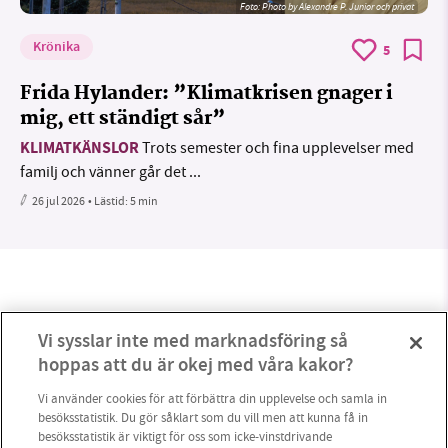
Foto:
Photo by Alexandre P. Junior och privat
Krönika
5
Frida Hylander: ”Klimatkrisen gnager i
mig, ett ständigt sår”
KLIMATKÄNSLOR
Trots semester och fina upplevelser med
familj och vänner går det ...
26 jul 2026
• Lästid:
5 min
Vi sysslar inte med marknadsföring så
hoppas att du är okej med våra kakor?
Vi använder cookies för att förbättra din upplevelse och samla in
besöksstatistik. Du gör såklart som du vill men att kunna få in
besöksstatistik är viktigt för oss som icke-vinstdrivande