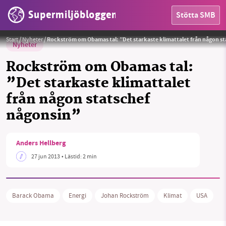
Supermiljöbloggen
Stötta SMB
Start
/
Nyheter
/
Rockström om Obamas tal: ”Det starkaste klimattalet från någon s
Nyheter
Rockström om Obamas tal:
”Det starkaste klimattalet
från någon statschef
HEM
någonsin”
OMRÅDEN
Anders Hellberg
MILJÖFAKTA
27 jun 2013
• Lästid:
2 min
OM OSS
Barack Obama
Energi
Johan Rockström
Klimat
USA
Sök
Sparade inlägg
Tipsa oss