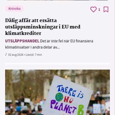
Krönika
1
Dålig affär att ersätta
utsläppsminskningar i EU med
klimatkrediter
UTSLÄPPSHANDEL
Det är inte fel när EU finansiera
klimatinsatser i andra delar av...
02 aug 2026
• Lästid:
7 min