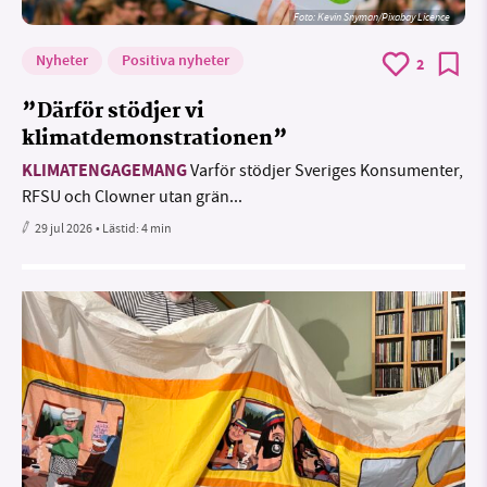
Foto:
Kevin Snyman/Pixabay Licence
Nyheter
Positiva nyheter
2
”Därför stödjer vi
klimatdemonstrationen”
KLIMATENGAGEMANG
Varför stödjer Sveriges Konsumenter,
RFSU och Clowner utan grän...
29 jul 2026
• Lästid:
4 min