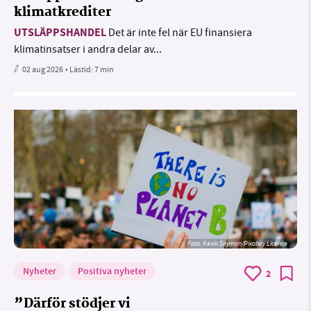
klimatkrediter
UTSLÄPPSHANDEL
Det är inte fel när EU finansiera
klimatinsatser i andra delar av...
02 aug 2026
• Lästid:
7 min
Foto:
Kevin Snyman/Pixabay Licence
Nyheter
Positiva nyheter
2
”Därför stödjer vi