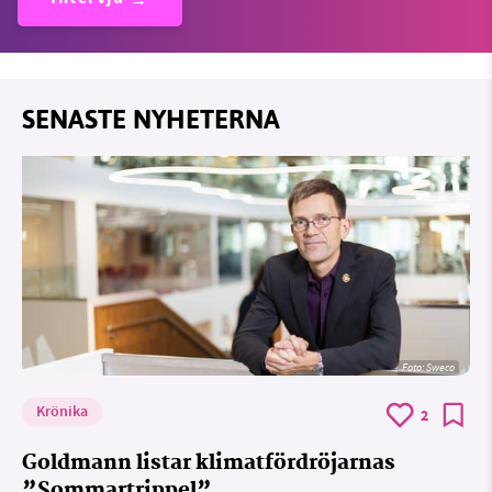
SENASTE NYHETERNA
Foto: Sweco
Krönika
2
Goldmann listar klimatfördröjarnas
”Sommartrippel”