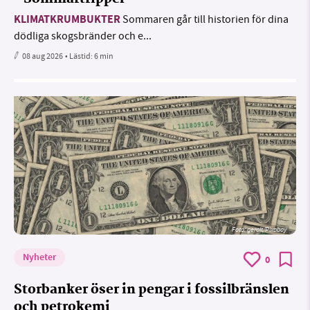
KLIMATKRUMBUKTER
Sommaren går till historien för dina
dödliga skogsbränder och e...
08 aug 2026
• Lästid:
6 min
Foto:
geralt/Pixabay
Nyheter
0
Storbanker öser in pengar i fossilbränslen
och petrokemi