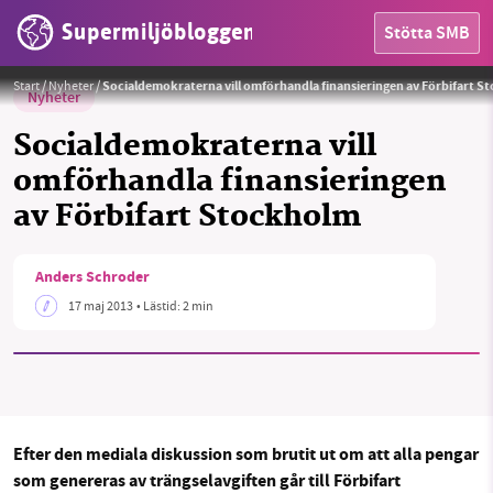
Supermiljöbloggen
Stötta SMB
Start
/
Nyheter
/
Socialdemokraterna vill omförhandla finansieringen av Förbifart 
Nyheter
Socialdemokraterna vill
omförhandla finansieringen
HEM
av Förbifart Stockholm
OMRÅDEN
Anders Schroder
MILJÖFAKTA
17 maj 2013
• Lästid:
2 min
OM OSS
Sök
Sparade inlägg
Tipsa oss
Efter den mediala diskussion som brutit ut om att alla pengar
som genereras av trängselavgiften går till Förbifart