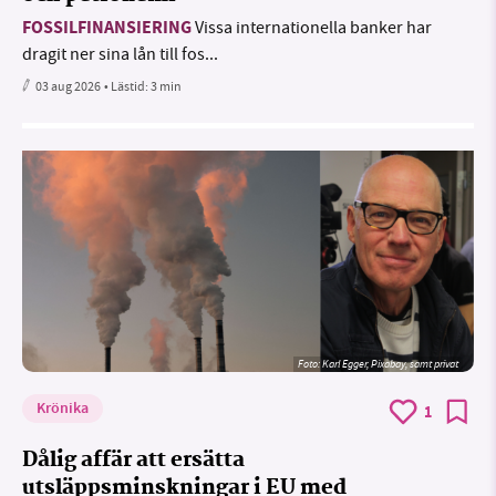
FOSSILFINANSIERING
Vissa internationella banker har
dragit ner sina lån till fos...
03 aug 2026
• Lästid:
3 min
Foto:
Karl Egger, Pixabay, samt privat
Krönika
1
Dålig affär att ersätta
utsläppsminskningar i EU med