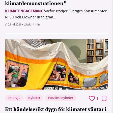
klimatdemonstrationen”
KLIMATENGAGEMANG
Varför stödjer Sveriges Konsumenter,
RFSU och Clowner utan grän...
29 jul 2026
• Lästid:
4 min
Foto: Supermijöbloggen
Intervju
Nyheter
Positiva nyheter
8
Ett händelserikt dygn för klimatet väntar i