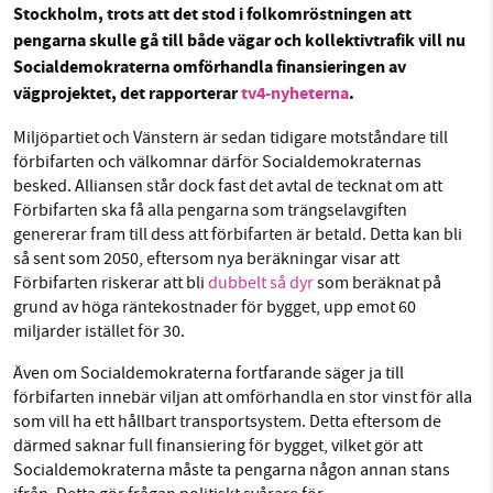
Facebook
Instagram
BlueSky
Stockholm, trots att det stod i folkomröstningen att
pengarna skulle gå till både vägar och kollektivtrafik vill nu
Socialdemokraterna omförhandla finansieringen av
Threads
LinkedIn
SMB kämpar för en hållbar framtid. Sedan
vägprojektet, det rapporterar
tv4-nyheterna
.
starten 2010 har vår ideella redaktion drivit
Miljöpartiet och Vänstern är sedan tidigare motståndare till
miljödebatten framåt genom
förbifarten och välkomnar därför Socialdemokraternas
nyhetsbevakning och granskningar. Nu vill vi
besked. Alliansen står dock fast det avtal de tecknat om att
utveckla vårt arbete – och vi hoppas att du
Förbifarten ska få alla pengarna som trängselavgiften
vill hjälpa oss.
genererar fram till dess att förbifarten är betald. Detta kan bli
så sent som 2050, eftersom nya beräkningar visar att
Stötta vårt arbete genom att swisha en slant till
Förbifarten riskerar att bli
dubbelt så dyr
som beräknat på
grund av höga räntekostnader för bygget, upp emot 60
1231368703
miljarder istället för 30.
Även om Socialdemokraterna fortfarande säger ja till
Läs vad vi vill göra
förbifarten innebär viljan att omförhandla en stor vinst för alla
som vill ha ett hållbart transportsystem. Detta eftersom de
därmed saknar full finansiering för bygget, vilket gör att
Socialdemokraterna måste ta pengarna någon annan stans