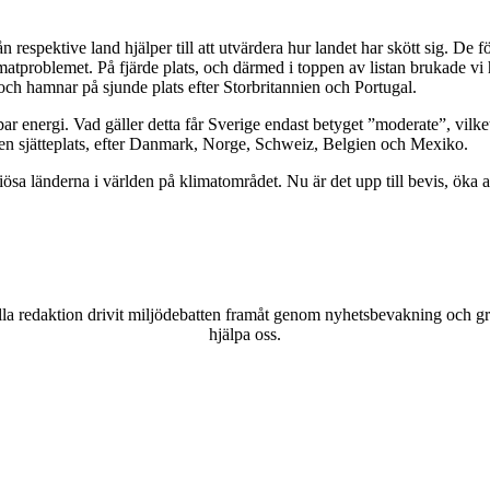
 respektive land hjälper till att utvärdera hur landet har skött sig. De fö
klimatproblemet. På fjärde plats, och därmed i toppen av listan brukade v
l och hamnar på sjunde plats efter Storbritannien och Portugal.
ybar energi. Vad gäller detta får Sverige endast betyget ”moderate”, vi
 en sjätteplats, efter Danmark, Norge, Schweiz, Belgien och Mexiko.
ösa länderna i världen på klimatområdet. Nu är det upp till bevis, öka ambi
a redaktion drivit miljödebatten framåt genom nyhetsbevakning och gran
hjälpa oss.