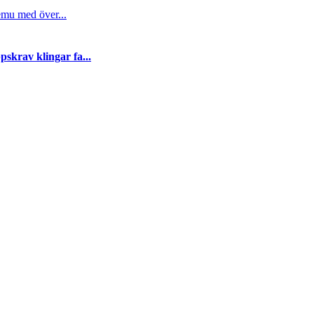
emu med över...
skrav klingar fa...