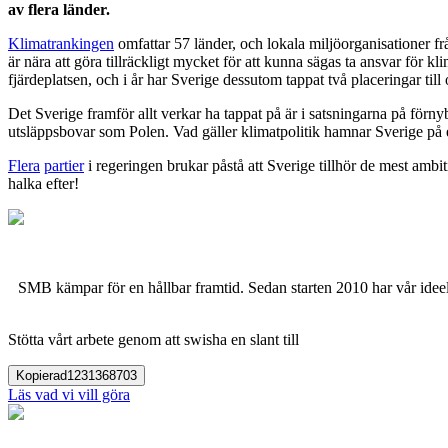
av flera länder.
Klimatrankingen
omfattar 57 länder, och lokala miljöorganisationer från
är nära att göra tillräckligt mycket för att kunna sägas ta ansvar för 
fjärdeplatsen, och i år har Sverige dessutom tappat två placeringar til
Det Sverige framför allt verkar ha tappat på är i satsningarna på förn
utsläppsbovar som Polen. Vad gäller klimatpolitik hamnar Sverige på
Flera
partier
i regeringen brukar påstå att Sverige tillhör de mest ambiti
halka efter!
SMB kämpar för en hållbar framtid. Sedan starten 2010 har vår ideell
Stötta vårt arbete genom att swisha en slant till
Kopierad
1231368703
Läs vad vi vill göra