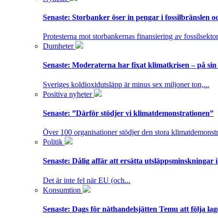
Senaste:
Storbanker öser in pengar i fossilbränslen 
Protesterna mot storbankernas finansiering av fossilsektor
Dumheter
Senaste:
Moderaterna har fixat klimatkrisen – på sin
Sveriges koldioxidutsläpp är minus sex miljoner ton,...
Positiva nyheter
Senaste:
”Därför stödjer vi klimatdemonstrationen”
Över 100 organisationer stödjer den stora klimatdemonstr
Politik
Senaste:
Dålig affär att ersätta utsläppsminskningar 
Det är inte fel när EU (och...
Konsumtion
Senaste:
Dags för näthandelsjätten Temu att följa la