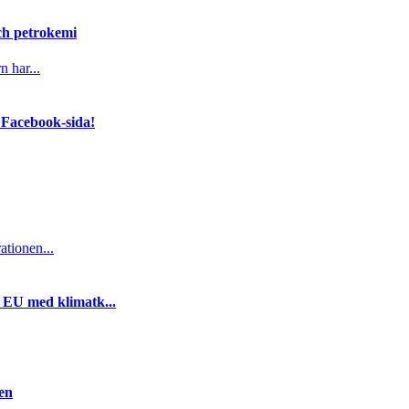
och petrokemi
n har...
 Facebook-sida!
ationen...
i EU med klimatk...
gen