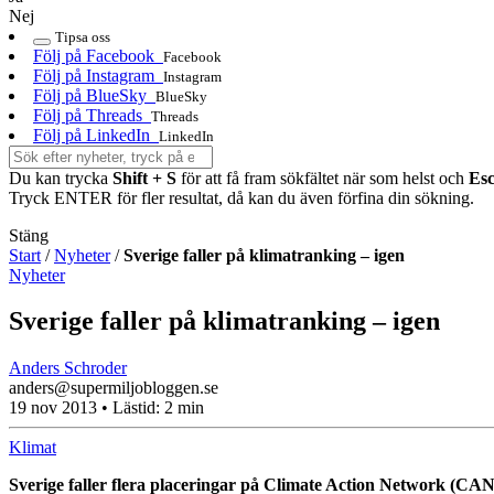
Nej
Tipsa oss
Följ på Facebook
Facebook
Följ på Instagram
Instagram
Följ på BlueSky
BlueSky
Följ på Threads
Threads
Följ på LinkedIn
LinkedIn
Du kan trycka
Shift + S
för att få fram sökfältet när som helst och
Es
Tryck ENTER för fler resultat, då kan du även förfina din sökning.
Stäng
Start
/
Nyheter
/
Sverige faller på klimatranking – igen
Nyheter
Sverige faller på klimatranking – igen
Anders Schroder
anders@supermiljobloggen.se
19 nov 2013
• Lästid:
2 min
Klimat
Sverige faller flera placeringar på Climate Action Network (CAN