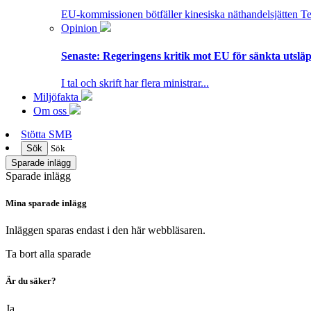
EU-kommissionen bötfäller kinesiska näthandelsjätten T
Opinion
Senaste:
Regeringens kritik mot EU för sänkta utsläpp
I tal och skrift har flera ministrar...
Miljöfakta
Om oss
Stötta SMB
Sök
Sök
Sparade inlägg
Sparade inlägg
Mina sparade inlägg
Inläggen sparas endast i den här webbläsaren.
Ta bort alla sparade
Är du säker?
Ja