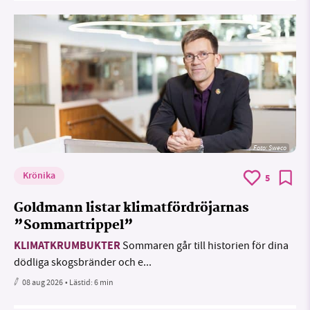
Foto: Sweco
Krönika
5
Goldmann listar klimatfördröjarnas
”Sommartrippel”
KLIMATKRUMBUKTER
Sommaren går till historien för dina
dödliga skogsbränder och e...
08 aug 2026
• Lästid:
6 min