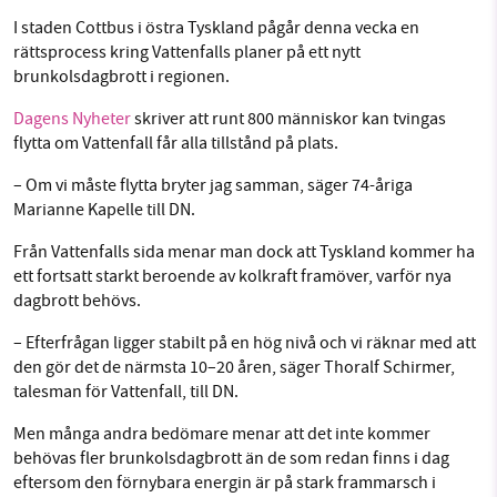
I staden Cottbus i östra Tyskland pågår denna vecka en
Facebook
Instagram
BlueSky
rättsprocess kring Vattenfalls planer på ett nytt
brunkolsdagbrott i regionen.
SMB kämpar för en hållbar framtid. Sedan
Threads
LinkedIn
starten 2010 har vår ideella redaktion drivit
Dagens Nyheter
skriver att runt 800 människor kan tvingas
miljödebatten framåt genom
flytta om Vattenfall får alla tillstånd på plats.
nyhetsbevakning och granskningar. Nu vill vi
– Om vi måste flytta bryter jag samman, säger 74-åriga
utveckla vårt arbete – och vi hoppas att du
Marianne Kapelle till DN.
vill hjälpa oss.
Från Vattenfalls sida menar man dock att Tyskland kommer ha
Stötta vårt arbete genom att swisha en slant till
ett fortsatt starkt beroende av kolkraft framöver, varför nya
dagbrott behövs.
1231368703
– Efterfrågan ligger stabilt på en hög nivå och vi räknar med att
den gör det de närmsta 10–20 åren, säger Thoralf Schirmer,
Läs vad vi vill göra
talesman för Vattenfall, till DN.
Men många andra bedömare menar att det inte kommer
behövas fler brunkolsdagbrott än de som redan finns i dag
eftersom den förnybara energin är på stark frammarsch i