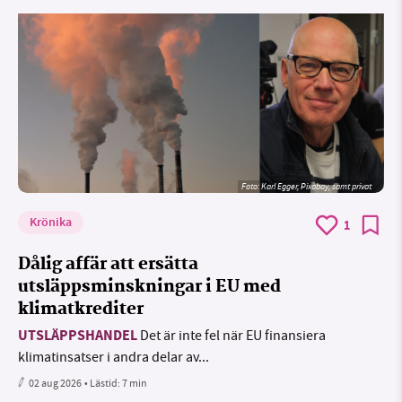
Foto:
Karl Egger, Pixabay, samt privat
Krönika
1
Dålig affär att ersätta
utsläppsminskningar i EU med
klimatkrediter
UTSLÄPPSHANDEL
Det är inte fel när EU finansiera
klimatinsatser i andra delar av...
02 aug 2026
• Lästid:
7 min