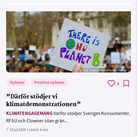
Foto:
Kevin Snyman/Pixabay Licence
Nyheter
Positiva nyheter
2
”Därför stödjer vi
klimatdemonstrationen”
KLIMATENGAGEMANG
Varför stödjer Sveriges Konsumenter,
RFSU och Clowner utan grän...
29 jul 2026
• Lästid:
4 min