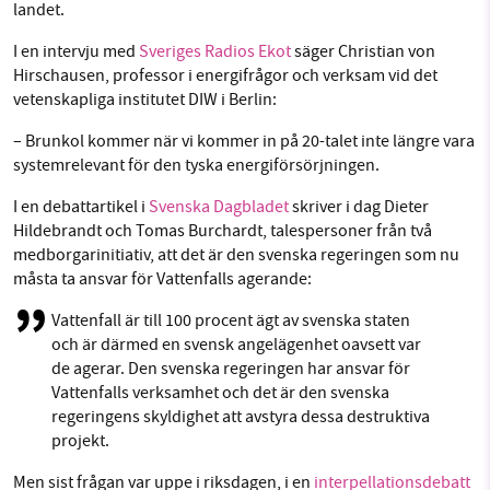
landet.
I en intervju med
Sveriges Radios Ekot
säger Christian von
Hirschausen, professor i energifrågor och verksam vid det
vetenskapliga institutet DIW i Berlin:
– Brunkol kommer när vi kommer in på 20-talet inte längre vara
systemrelevant för den tyska energiförsörjningen.
I en debattartikel i
Svenska Dagbladet
skriver i dag Dieter
Hildebrandt och Tomas Burchardt, talespersoner från två
medborgarinitiativ, att det är den svenska regeringen som nu
måsta ta ansvar för Vattenfalls agerande:
Vattenfall är till 100 procent ägt av svenska staten
och är därmed en svensk angelägenhet oavsett var
de agerar. Den svenska regeringen har ansvar för
Vattenfalls verksamhet och det är den svenska
regeringens skyldighet att avstyra dessa destruktiva
projekt.
Men sist frågan var uppe i riksdagen, i en
interpellationsdebatt