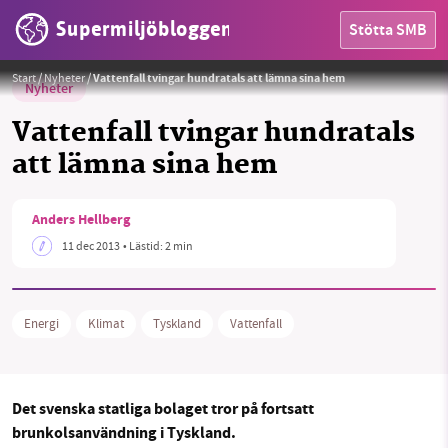
Supermiljöbloggen
Stötta SMB
Start
/
Nyheter
/
Vattenfall tvingar hundratals att lämna sina hem
Nyheter
Vattenfall tvingar hundratals
att lämna sina hem
HEM
Anders Hellberg
11 dec 2013
• Lästid:
2 min
OMRÅDEN
MILJÖFAKTA
Energi
Klimat
Tyskland
Vattenfall
OM OSS
Det svenska statliga bolaget tror på fortsatt
Sök
Sparade inlägg
Tipsa oss
brunkolsanvändning i Tyskland.