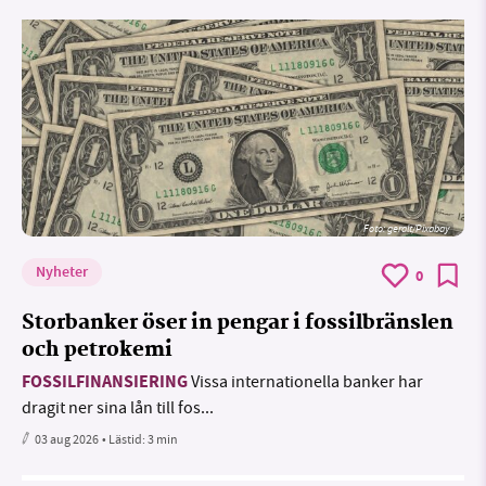
Foto:
geralt/Pixabay
Nyheter
0
Storbanker öser in pengar i fossilbränslen
och petrokemi
FOSSILFINANSIERING
Vissa internationella banker har
dragit ner sina lån till fos...
03 aug 2026
• Lästid:
3 min