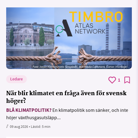
Foto: Jason Mavrommatis (Unsplash), Wikimedia Commons, Canva (montage)
Ledare
1
När blir klimatet en fråga även för svensk
höger?
BLÅ KLIMATPOLITIK?
En klimatpolitik som sänker, och inte
höjer växthusgasutsläpp...
09 aug 2026
• Lästid:
5 min