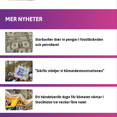
MER NYHETER
Storbanker öser in pengar i fossilbränslen
och petrokemi
”Därför stödjer vi klimatdemonstrationen”
Ett händelserikt dygn för klimatet väntar i
Stockholm tre veckor före valet