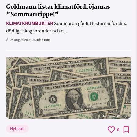
Goldmann listar klimatfördröjarnas
”Sommartrippel”
KLIMATKRUMBUKTER
Sommaren går till historien för dina
dödliga skogsbränder och e...
08 aug 2026
• Lästid:
6 min
Foto:
geralt/Pixabay
Nyheter
0