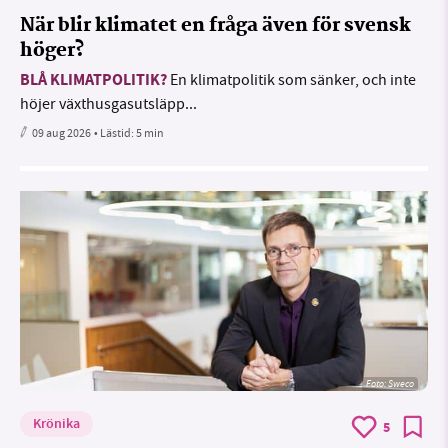
När blir klimatet en fråga även för svensk
höger?
BLÅ KLIMATPOLITIK?
En klimatpolitik som sänker, och inte
höjer växthusgasutsläpp...
09 aug 2026
• Lästid:
5 min
Foto: Sweco
Krönika
5