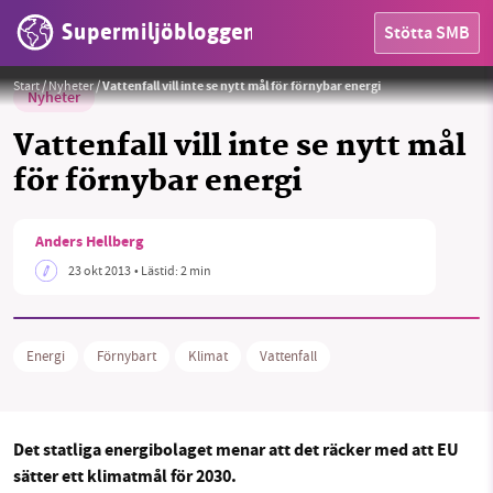
Supermiljöbloggen
Stötta SMB
Start
/
Nyheter
/
Vattenfall vill inte se nytt mål för förnybar energi
Nyheter
Vattenfall vill inte se nytt mål
för förnybar energi
HEM
Anders Hellberg
OMRÅDEN
23 okt 2013
• Lästid:
2 min
MILJÖFAKTA
Energi
Förnybart
Klimat
Vattenfall
OM OSS
Det statliga energibolaget menar att det räcker med att EU
Sök
Sparade inlägg
Tipsa oss
sätter ett klimatmål för 2030.