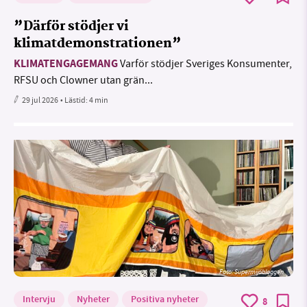
”Därför stödjer vi
klimatdemonstrationen”
KLIMATENGAGEMANG
Varför stödjer Sveriges Konsumenter,
RFSU och Clowner utan grän...
29 jul 2026
• Lästid:
4 min
Foto: Supermijöbloggen
Intervju
Nyheter
Positiva nyheter
8