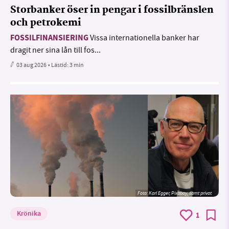
Storbanker öser in pengar i fossilbränslen
och petrokemi
FOSSILFINANSIERING
Vissa internationella banker har
dragit ner sina lån till fos...
03 aug 2026
• Lästid:
3 min
Foto:
Karl Egger, Pixabay, samt privat
Krönika
1