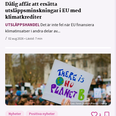
Dålig affär att ersätta
utsläppsminskningar i EU med
klimatkrediter
UTSLÄPPSHANDEL
Det är inte fel när EU finansiera
klimatinsatser i andra delar av...
02 aug 2026
• Lästid:
7 min
Foto:
Kevin Snyman/Pixabay Licence
Nyheter
Positiva nyheter
2