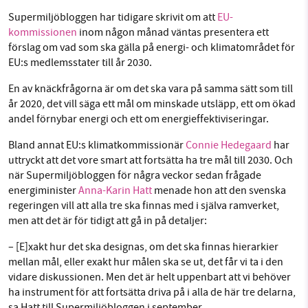
Facebook
Instagram
BlueSky
Supermiljöbloggen har tidigare skrivit om att
EU-
kommissionen
inom någon månad väntas presentera ett
förslag om vad som ska gälla på energi- och klimatområdet för
SMB kämpar för en hållbar framtid. Sedan
Threads
LinkedIn
EU:s medlemsstater till år 2030.
starten 2010 har vår ideella redaktion drivit
miljödebatten framåt genom
En av knäckfrågorna är om det ska vara på samma sätt som till
år 2020, det vill säga ett mål om minskade utsläpp, ett om ökad
nyhetsbevakning och granskningar. Nu vill vi
andel förnybar energi och ett om energieffektiviseringar.
utveckla vårt arbete – och vi hoppas att du
vill hjälpa oss.
Bland annat EU:s klimatkommissionär
Connie Hedegaard
har
uttryckt att det vore smart att fortsätta ha tre mål till 2030. Och
Stötta vårt arbete genom att swisha en slant till
när Supermiljöbloggen för några veckor sedan frågade
energiminister
Anna-Karin Hatt
menade hon att den svenska
1231368703
regeringen vill att alla tre ska finnas med i själva ramverket,
men att det är för tidigt att gå in på detaljer:
Läs vad vi vill göra
– [E]xakt hur det ska designas, om det ska finnas hierarkier
mellan mål, eller exakt hur målen ska se ut, det får vi ta i den
vidare diskussionen. Men det är helt uppenbart att vi behöver
ha instrument för att fortsätta driva på i alla de här tre delarna,
sa Hatt till Supermiljöbloggen i september.