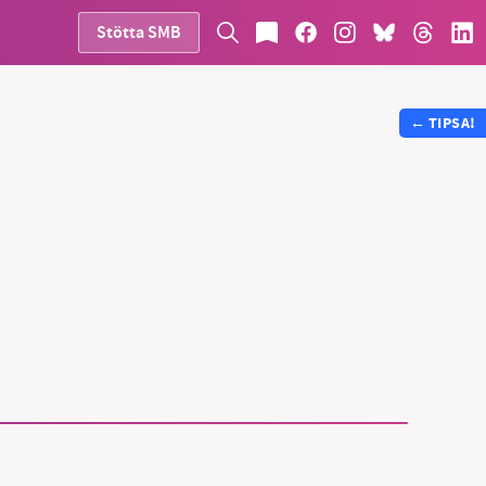
Stötta SMB
←
TIPSA!