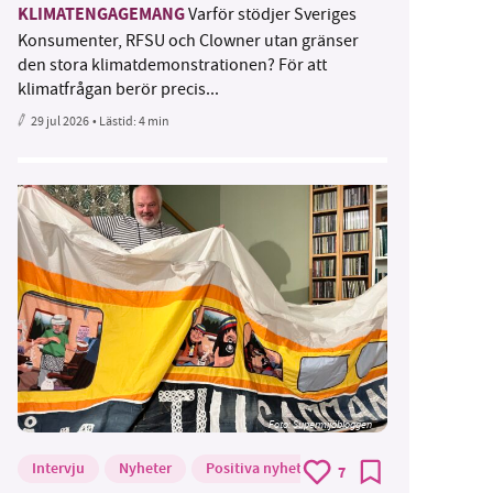
KLIMATENGAGEMANG
Varför stödjer Sveriges
Konsumenter, RFSU och Clowner utan gränser
den stora klimatdemonstrationen? För att
klimatfrågan berör precis...
29 jul 2026
• Lästid:
4 min
Foto: Supermijöbloggen
Intervju
Nyheter
Positiva nyheter
7