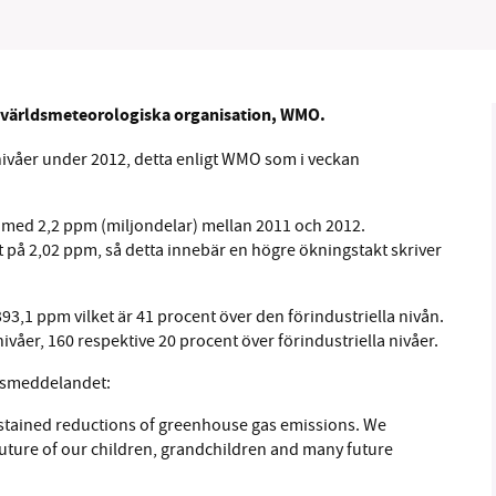
s världsmeteorologiska organisation, WMO.
B kämpar för en hållbar framtid. Sedan starten 2010 har 
våer under 2012, detta enligt WMO som i veckan
ideella redaktion drivit miljödebatten framåt genom
tsbevakning och granskningar. Nu vill vi utveckla vårt arb
och vi hoppas att du vill hjälpa oss.
n med 2,2 ppm (miljondelar) mellan 2011 och 2012.
t på 2,02 ppm, så detta innebär en högre ökningstakt skriver
Stötta vårt arbete genom att swisha en slant till
3,1 ppm vilket är 41 procent över den förindustriella nivån.
1231368703
ivåer, 160 respektive 20 procent över förindustriella nivåer.
Läs vad vi vill göra
essmeddelandet:
sustained reductions of greenhouse gas emissions. We
future of our children, grandchildren and many future