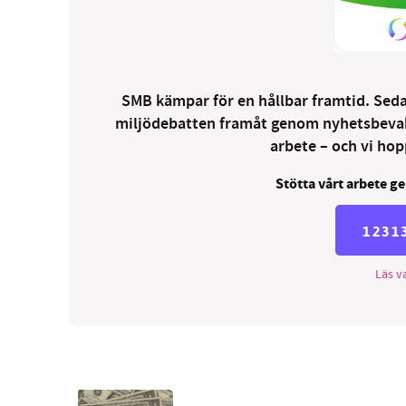
SMB kämpar för en hållbar framtid. Sedan
miljödebatten framåt genom nyhetsbevakni
arbete – och vi hopp
Stötta vårt arbete ge
1231
Läs va