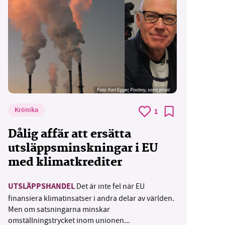
Foto:
Karl Egger, Pixabay, samt privat
Krönika
1
Dålig affär att ersätta
utsläppsminskningar i EU
med klimatkrediter
UTSLÄPPSHANDEL
Det är inte fel när EU
finansiera klimatinsatser i andra delar av världen.
Men om satsningarna minskar
omställningstrycket inom unionen...