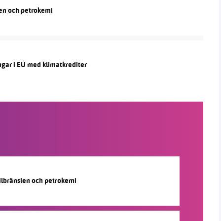
len och petrokemi
ngar i EU med klimatkrediter
silbränslen och petrokemi