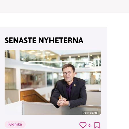
vår
SENASTE NYHETERNA
ete –
Foto: Sweco
Krönika
0