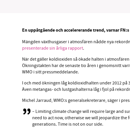
En uppåtgående och accelererande trend, varnar FN:
SM
Mängden växthusgaser i atmosfären nådde nya rekordni
presenterade sin årliga rapport
.
nyhe
När det gäller koldioxiden så ökade halten i atmosfäre
Ökningstakten har de senaste tio åren i genomsnitt vari
WMO i sitt pressmeddelande.
I och med ökningen låg koldioxidhalten under 2012 på 39
Även metangas- och lustgashalterna låg i fjol på rekordn
Michel Jarraud, WMO:s generalsekreterare, säger i pr
– Limiting climate change will require large and 
need to act now, otherwise we will jeopardize the 
generations. Time is not on our side.