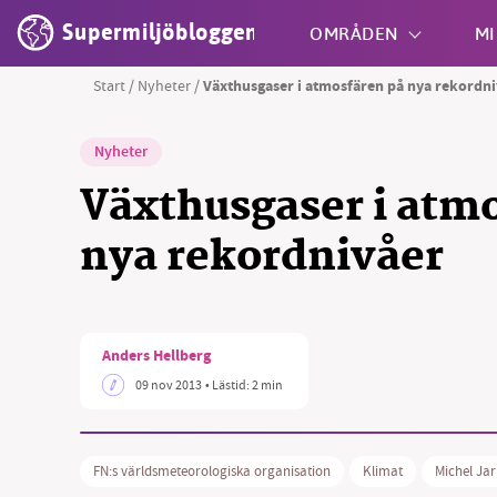
Supermiljöbloggen
OMRÅDEN
MI
Start
/
Nyheter
/
Växthusgaser i atmosfären på nya rekordn
Shift + S
Nyheter
Växthusgaser i atm
nya rekordnivåer
Anders Hellberg
09 nov 2013
• Lästid:
2 min
FN:s världsmeteorologiska organisation
Klimat
Michel Ja