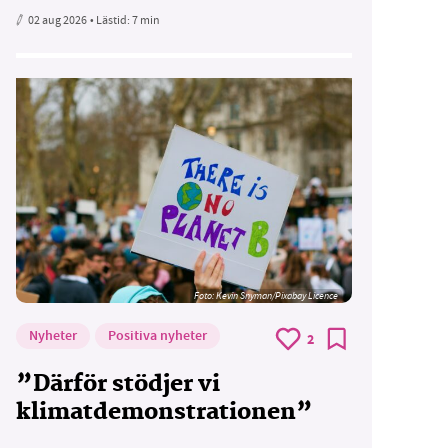
02 aug 2026
• Lästid:
7 min
Foto:
Kevin Snyman/Pixabay Licence
Nyheter
Positiva nyheter
2
”Därför stödjer vi
klimatdemonstrationen”