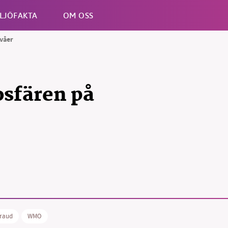
LJÖFAKTA
OM OSS
ivåer
Esc
osfären på
rraud
WMO