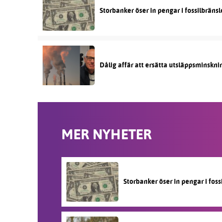
Storbanker öser in pengar i fossilbräns
Dålig affär att ersätta utsläppsminskni
MER NYHETER
Storbanker öser in pengar i fos