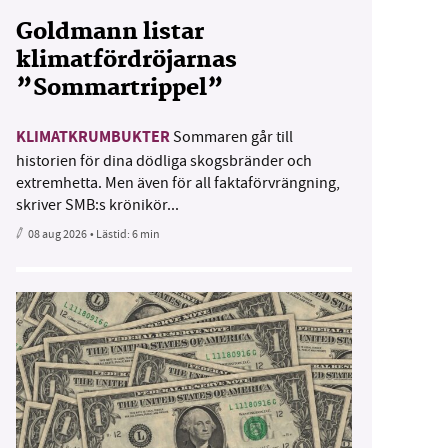
Goldmann listar
klimatfördröjarnas
”Sommartrippel”
KLIMATKRUMBUKTER
Sommaren går till
historien för dina dödliga skogsbränder och
extremhetta. Men även för all faktaförvrängning,
skriver SMB:s krönikör...
08 aug 2026
• Lästid:
6 min