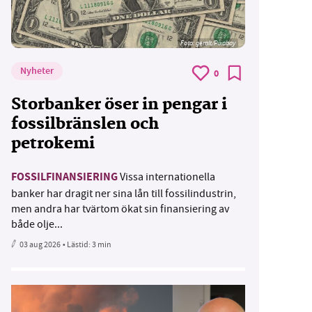
Foto:
geralt/Pixabay
Nyheter
0
Storbanker öser in pengar i
fossilbränslen och
petrokemi
FOSSILFINANSIERING
Vissa internationella
banker har dragit ner sina lån till fossilindustrin,
men andra har tvärtom ökat sin finansiering av
både olje...
03 aug 2026
• Lästid:
3 min