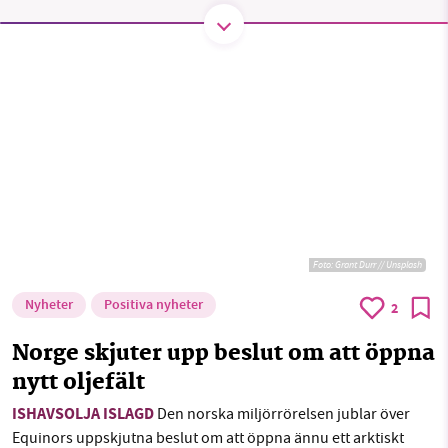
SMB kämpar för en hållbar framtid. Sedan
starten 2010 har vår ideella redaktion drivit
miljödebatten framåt genom
nyhetsbevakning och granskningar. Nu vill vi
utveckla vårt arbete – och vi hoppas att du
vill hjälpa oss.
Stötta vårt arbete genom att swisha en slant till
Foto:
Grant Durr // Unsplash
1231368703
Nyheter
Positiva nyheter
2
Norge skjuter upp beslut om att öppna
Läs vad vi vill göra
nytt oljefält
ISHAVSOLJA ISLAGD
Den norska miljörrörelsen jublar över
Equinors uppskjutna beslut om att öppna ännu ett arktiskt