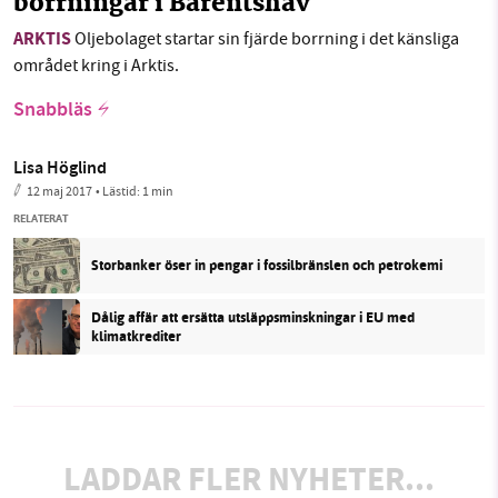
borrningar i Barentshav
ARKTIS
Oljebolaget startar sin fjärde borrning i det känsliga
området kring i Arktis.
Snabbläs
Lisa Höglind
12 maj 2017
• Lästid:
1 min
RELATERAT
Storbanker öser in pengar i fossilbränslen och petrokemi
Dålig affär att ersätta utsläppsminskningar i EU med
klimatkrediter
LADDAR FLER NYHETER...