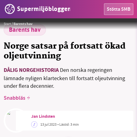
Supermiljöbloggen
Stötta SMB
Norges regeringen ger klartecken för fortsatt expansion av oljeutvinningen mitt i brinnande klimatkris.
Foto:
Grant Durr // Unsplash
Start
/
Barents hav
Barents hav
HEM
Norge satsar på fortsatt ökad
OMRÅDEN
oljeutvinning
MILJÖFAKTA
DÅLIG NORGEHISTORIA
Den norska regeringen
OM OSS
lämnade nyligen klartecken till fortsatt oljeutvinning
under flera decennier.
Snabbläs
Sök
Sparade inlägg
Tipsa oss
Jan Lindsten
Facebook
Instagram
BlueSky
13 jul 2023
• Lästid:
3 min
Threads
LinkedIn