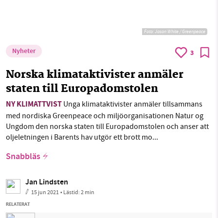
Foto:
Jason White / Greenpeace
Nyheter
3
Norska klimataktivister anmäler
staten till Europadomstolen
NY KLIMATTVIST
Unga klimataktivister anmäler tillsammans
med nordiska Greenpeace och miljöorganisationen Natur og
Ungdom den norska staten till Europadomstolen och anser att
oljeletningen i Barents hav utgör ett brott mo...
Snabbläs
Jan Lindsten
15 jun 2021
• Lästid:
2 min
RELATERAT