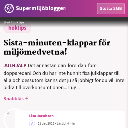
Supermiljöbloggen
Stötta SMB
Hållbar julhandel.
Foto: Lisa Jacobson
Start
/
boktips
boktips
HEM
Sista-minuten-klappar för
OMRÅDEN
miljömedvetna!
MILJÖFAKTA
JULHJÄLP
Det är nästan dan-före-dan-före-
OM OSS
dopparedan! Och du har inte hunnit fixa julklappar till
alla och dessutom känns det ju så jobbigt för du vill inte
bidra till överkonsumtionen... Lug...
Sök
Sparade inlägg
Tipsa oss
Snabbläs
Facebook
Instagram
BlueSky
Lisa Jacobson
21 dec 2025
• Lästid:
4 min
Threads
LinkedIn