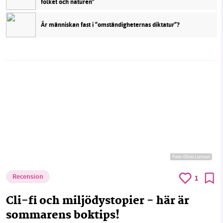
folket och naturen”
Är människan fast i ”omständigheternas diktatur”?
Foto: Olivia Larsson
Recension
1
Cli-fi och miljödystopier - här är
sommarens boktips!