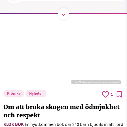
SMB kämpar för en hållbar framtid. Sedan
starten 2010 har vår ideella redaktion drivit
miljödebatten framåt genom
nyhetsbevakning och granskningar. Nu vill vi
utveckla vårt arbete – och vi hoppas att du
vill hjälpa oss.
Stötta vårt arbete genom att swisha en slant till
Foto:
Mattias Pettersson/Umeå universitet
1231368703
Krönika
Nyheter
1
Läs vad vi vill göra
Om att bruka skogen med ödmjukhet
och respekt
KLOK BOK
En nyutkommen bok där 240 barn bjudits in att i ord