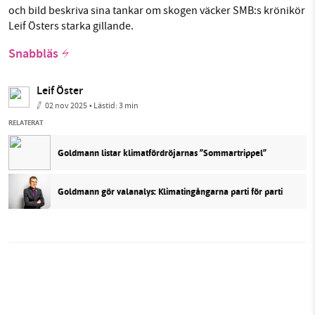
och bild beskriva sina tankar om skogen väcker SMB:s krönikör
Leif Östers starka gillande.
Snabbläs
Leif Öster
02 nov 2025
• Lästid:
3 min
RELATERAT
Goldmann listar klimatfördröjarnas ”Sommartrippel”
Goldmann gör valanalys: Klimatingångarna parti för parti