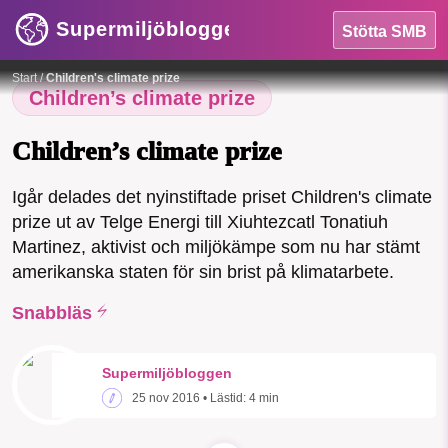
Supermiljöbloggen
Stötta SMB
HEM
Foto:
Telge Energi
Start
/
Children's climate prize
OMRÅDEN
Children’s climate prize
MILJÖFAKTA
Children’s climate prize
OM OSS
Igår delades det nyinstiftade priset Children's climate
prize ut av Telge Energi till Xiuhtezcatl Tonatiuh
Martinez, aktivist och miljökämpe som nu har stämt
Sök
Sparade inlägg
Tipsa oss
amerikanska staten för sin brist på klimatarbete.
Snabbläs
Facebook
Instagram
BlueSky
Supermiljöbloggen
Threads
LinkedIn
25 nov 2016
• Lästid:
4 min