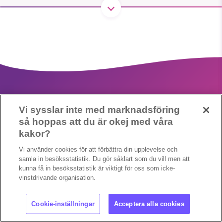
SMB kämpar för en hållbar framtid. Sedan
starten 2010 har vår ideella redaktion
drivit miljödebatten framåt genom
nyhetsbevakning och granskningar. Nu
vill vi utveckla vårt arbete – och vi
hoppas att du vill hjälpa oss.
Vi sysslar inte med marknadsföring
så hoppas att du är okej med våra
Stötta vårt arbete genom att swisha en slant till
kakor?
Copyright 2023 © Supermiljöbloggen
Cookieinställningar
1231368703
Vi använder cookies för att förbättra din upplevelse och
samla in besöksstatistik. Du gör såklart som du vill men att
kunna få in besöksstatistik är viktigt för oss som icke-
Läs vad vi vill göra
vinstdrivande organisation.
Cookie-inställningar
Acceptera alla cookies