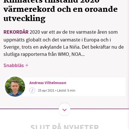
Klimatets tillstånd 2020 –
värmerekord och en oroande
utveckling
SMB kämpar för en hållbar framtid. Sedan
starten 2010 har vår ideella redaktion drivit
REKORDÅR
2020 var ett av de tre varmaste åren som
miljödebatten framåt genom
uppmätts globalt och det varmaste i Europa och i
nyhetsbevakning och granskningar. Nu vill vi
Sverige, trots en avkylande La Niña. Det bekräftar nu de
utveckla vårt arbete – och vi hoppas att du
slutliga rapporterna från WMO, NOA...
vill hjälpa oss.
Snabbläs
Stötta vårt arbete genom att swisha en slant till
Andreas Vilhelmsson
1231368703
25 apr 2021
• Lästid:
5 min
Läs vad vi vill göra
SLUT PÅ NYHETER