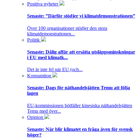
Positiva nyheter
Senaste:
”Därför stödjer vi klimatdemonstrationen”
Över 100 organisationer stödjer den stora
klimatdemonstrationen...
Politik
Senaste:
Dålig affär att ersätta utsläppsminskningar
i EU med klimatk...
Det är inte fel när EU (och...
Konsumtion
Senaste:
Dags för näthandelsjätten Temu att följa
lagen
EU-kommissionen bötfäller kinesiska näthandelsjätten
Temu med över...
Opinion
Senaste:
När blir klimatet en fråga även för svensk
höger?