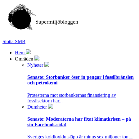
Supermiljöbloggen
Stötta SMB
Hem
Områden
Nyheter
Senaste:
Storbanker öser in pengar i fossilbränslen
och petrokemi
Protesterna mot storbankernas finansiering av
fossilsektorn har...
Dumheter
Senaste:
Moderaterna har fixat klimatkrisen – på
sin Facebook-sida!
Sveriges koldioxidutsläpp är minus sex miljoner ton,...