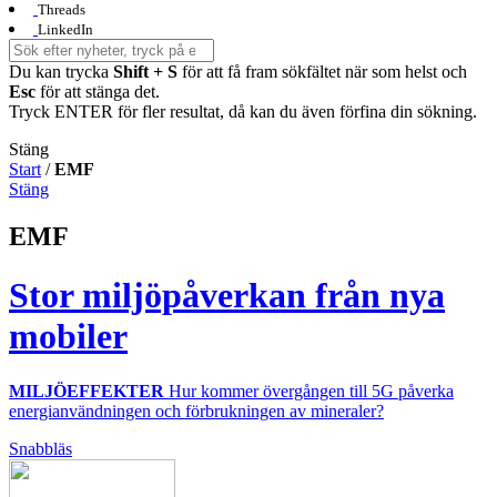
Threads
LinkedIn
Du kan trycka
Shift + S
för att få fram sökfältet när som helst och
Esc
för att stänga det.
Tryck ENTER för fler resultat, då kan du även förfina din sökning.
Stäng
Start
/
EMF
Stäng
EMF
Stor miljöpåverkan från nya
mobiler
MILJÖEFFEKTER
Hur kommer övergången till 5G påverka
energianvändningen och förbrukningen av mineraler?
Snabbläs