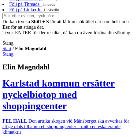
Följ på Threads
Threads
Följ på LinkedIn
LinkedIn
Du kan trycka
Shift + S
för att få fram sökfältet när som helst och
Esc
för att stänga det.
Tryck ENTER för fler resultat, då kan du även förfina din sökning.
Stäng
Start
/
Elin Magndahl
Stäng
Elin Magndahl
Karlstad kommun ersätter
nyckelbiotop med
shoppingcenter
FEL HÅLL
Den artrika skogen vid Månsberget ska avverkas för
att ge plats till ännu ett shoppingcenter – mitt i en eskalerande
klimatkris.