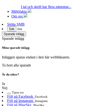
I tal och skrift har flera ministrar...
Miljöfakta
Om oss
Stötta SMB
Sök
Sök
Sparade inlägg
Sparade inlägg
Mina sparade inlägg
Inläggen sparas endast i den här webbläsaren.
Ta bort alla sparade
Är du säker?
Ja
Nej
Tipsa oss
Följ på Facebook
Facebook
Följ på Instagram
Instagram
Följ på BlueSky
BlueSky