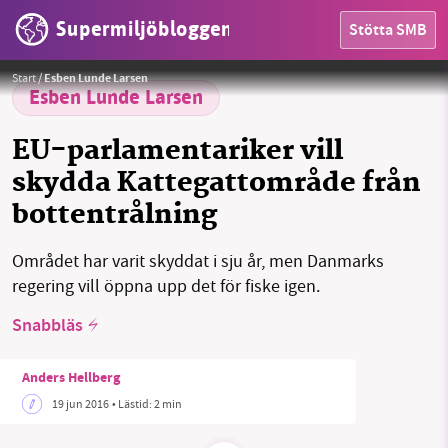
Supermiljöbloggen
Stötta SMB
Foto: Anders Hellberg
HEM
Start
/
Esben Lunde Larsen
Esben Lunde Larsen
OMRÅDEN
EU-parlamentariker vill
MILJÖFAKTA
skydda Kattegattområde från
bottentrålning
OM OSS
Området har varit skyddat i sju år, men Danmarks
regering vill öppna upp det för fiske igen.
Sök
Sparade inlägg
Tipsa oss
Snabbläs
Facebook
Instagram
BlueSky
Anders Hellberg
Threads
LinkedIn
19 jun 2016
• Lästid:
2 min