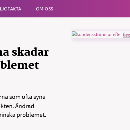
LJÖFAKTA
OM OSS
Även 
Esc
a skadar
oblemet
B kämpar för en hållbar framtid. Sedan starten 2010 har 
ideella redaktion drivit miljödebatten framåt genom
na som ofta syns
tsbevakning och granskningar. Nu vill vi utveckla vårt arb
fekten. Ändrad
och vi hoppas att du vill hjälpa oss.
 minska problemet.
Stötta vårt arbete genom att swisha en slant till