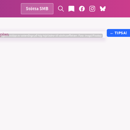
Stötta SMB
←
TIPSA!
flygets utsläpp av vattenånga på hög höjd bidrar till växthuseffekten.
Foto:
imagii/Pixabay
vår
ete –