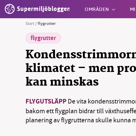
Supermiljöbloggen
OMRÅDEN
MI
Start
/
flygrutter
flygrutter
Shift + S
Kondensstrimmorn
klimatet – men pr
kan minskas
SM
FLYGUTSLÄPP
De vita kondensstrimmor
nyhe
bakom ett flygplan bidrar till växthusef
planering av flygrutterna skulle kunna